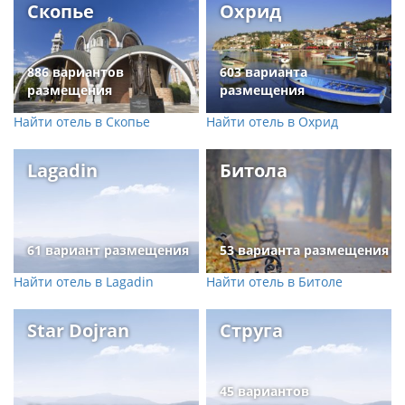
Скопье
Охрид
886 вариантов
603 варианта
размещения
размещения
Найти отель в Скопье
Найти отель в Охрид
Lagadin
Битола
61 вариант размещения
53 варианта размещения
Найти отель в Lagadin
Найти отель в Битоле
Star Dojran
Струга
45 вариантов