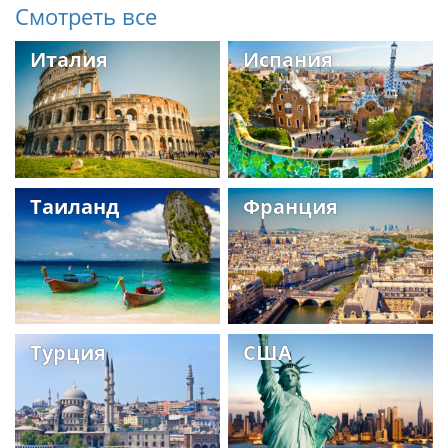
Смотреть все
Италия
Испания
Таиланд
Франция
Турция
США