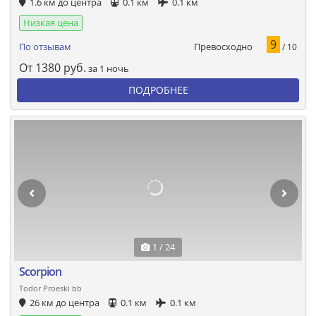
1.6 км до центра
0.1 км
0.1 км
Низкая цена
9
Превосходно
По отзывам
/ 10
От
1380
руб.
за 1 ночь
ПОДРОБНЕЕ
1 / 24
Scorpion
Todor Proeski bb
26 км до центра
0.1 км
0.1 км