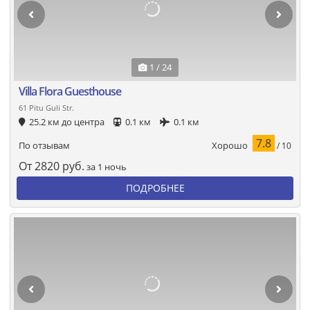
1 / 24
Villa Flora Guesthouse
61 Pitu Guli Str.
25.2 км до центра
0.1 км
0.1 км
7.8
Хорошо
По отзывам
/ 10
От
2820
руб.
за 1 ночь
ПОДРОБНЕЕ