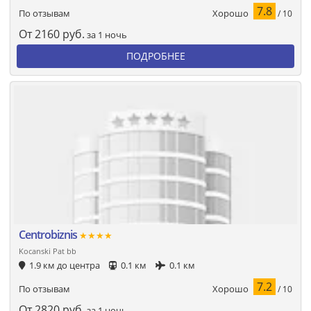
7.8
Хорошо
По отзывам
/ 10
От
2160
руб.
за 1 ночь
ПОДРОБНЕЕ
Centrobiznis
★★★★
Kocanski Pat bb
1.9 км до центра
0.1 км
0.1 км
7.2
Хорошо
По отзывам
/ 10
От
2820
руб.
за 1 ночь