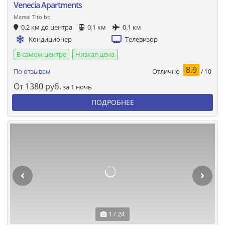
Venecia Apartments
Marsal Tito bb
0.2 км до центра
0.1 км
0.1 км
Кондиционер
Телевизор
В самом центре
Низкая цена
8.9
Отлично
По отзывам
/ 10
От
1380
руб.
за 1 ночь
ПОДРОБНЕЕ
1 / 24