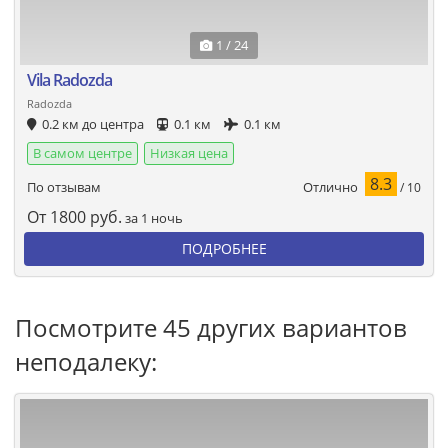
1 / 24
Vila Radozda
Radozda
0.2 км до центра
0.1 км
0.1 км
В самом центре
Низкая цена
8.3
Отлично
По отзывам
/ 10
От
1800
руб.
за 1 ночь
ПОДРОБНЕЕ
Посмотрите 45 других вариантов
неподалеку: