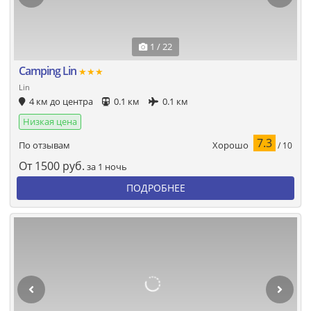
1 / 22
Camping Lin
★★★
Lin
4 км до центра
0.1 км
0.1 км
Низкая цена
7.3
Хорошо
По отзывам
/ 10
От
1500
руб.
за 1 ночь
ПОДРОБНЕЕ