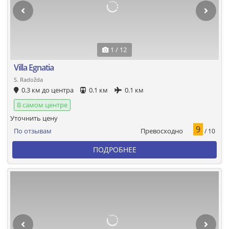
1 / 12
Villa Egnatia
S. Radožda
0.3 км до центра
0.1 км
0.1 км
В самом центре
Уточнить цену
9
Превосходно
По отзывам
/ 10
ПОДРОБНЕЕ