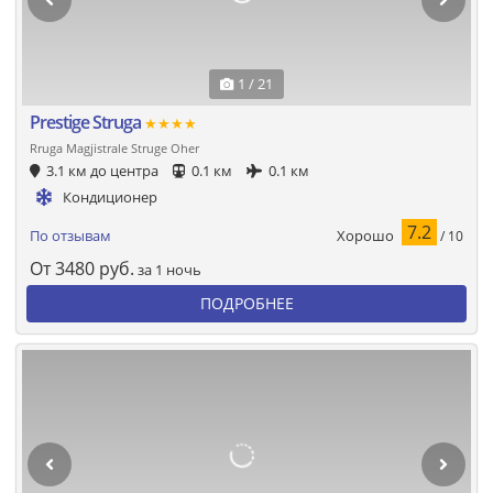
1 / 21
Prestige Struga
★★★★
Rruga Magjistrale Struge Oher
3.1 км до центра
0.1 км
0.1 км
Кондиционер
7.2
Хорошо
По отзывам
/ 10
От
3480
руб.
за 1 ночь
ПОДРОБНЕЕ