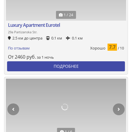
1 / 24
Luxury Apartment Eurotel
29a Partizanska Str.
2.5 км до центра
0.1 км
0.1 км
7.7
Хорошо
По отзывам
/ 10
От
2460
руб.
за 1 ночь
ПОДРОБНЕЕ
1 / 6