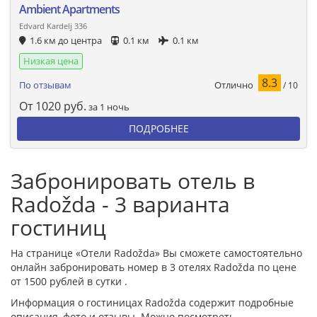
Ambient Apartments
Edvard Kardelj 336
1.6 км до центра
0.1 км
0.1 км
Низкая цена
8.3
Отлично
По отзывам
/ 10
От
1020
руб.
за 1 ночь
ПОДРОБНЕЕ
Забронировать отель в
Radožda - 3 варианта
гостиниц
На странице «Отели Radožda» Вы сможете самостоятельно
онлайн забронировать номер в 3 отелях Radožda по цене
от 1500 рублей в сутки .
Информация о гостиницах Radožda содержит подробные
описания, фото и отзывы. Можно посмотреть