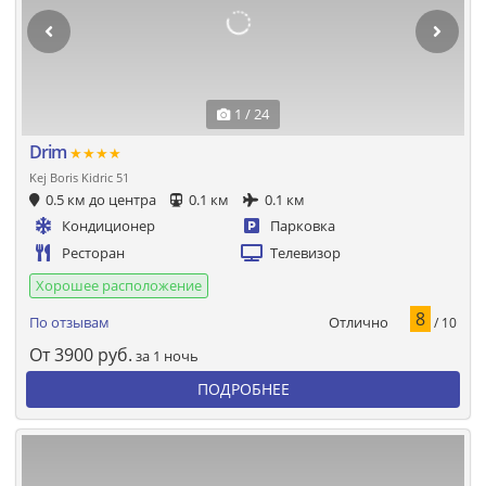
1 / 24
Drim
★★★★
Kej Boris Kidric 51
0.5 км до центра
0.1 км
0.1 км
Кондиционер
Парковка
Ресторан
Телевизор
Хорошее расположение
8
Отлично
По отзывам
/ 10
От
3900
руб.
за 1 ночь
ПОДРОБНЕЕ