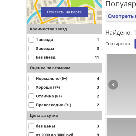
Популяр
Показать на карте
Смотреть 
Количество звезд
Найдено: 1
1 звезда
1
Сортировка:
3 звезды
3
Без звезд
11
Оценка по отзывам
Нормально (6+)
4
Хорошо (7+)
3
Отлично (8+)
2
Превосходно (9+)
2
Цена за сутки
без цены
3
от 2000 до 3000 руб.
9