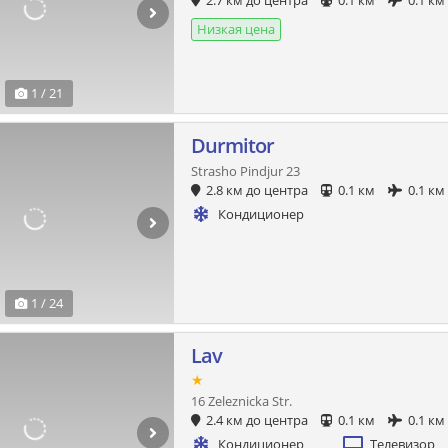
2.7 км до центра
0.1 км
0.1 км
Низкая цена
1 / 21
Durmitor
Strasho Pindjur 23
2.8 км до центра
0.1 км
0.1 км
Кондиционер
1 / 24
Lav
★
16 Zeleznicka Str.
2.4 км до центра
0.1 км
0.1 км
Кондиционер
Телевизор