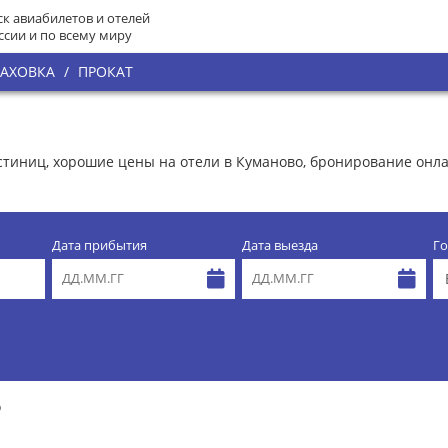
к авиабилетов и отелей
ссии и по всему миру
РАХОВКА
/
ПРОКАТ
остиниц, хорошие цены на отели в Куманово, бронирование он
Дата прибытия
Дата выезда
Го
о