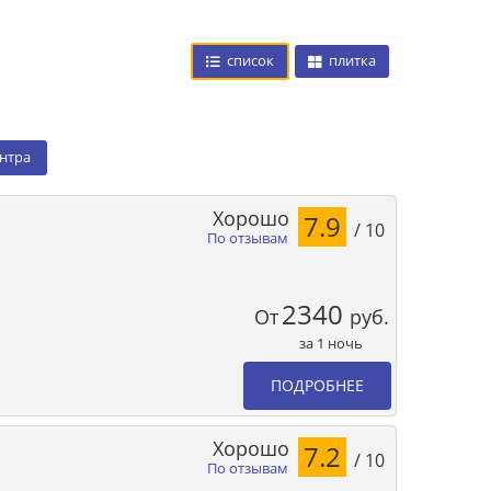
список
плитка
ентра
Хорошо
7.9
/ 10
По отзывам
2340
От
руб.
за 1 ночь
ПОДРОБНЕЕ
Хорошо
7.2
/ 10
По отзывам