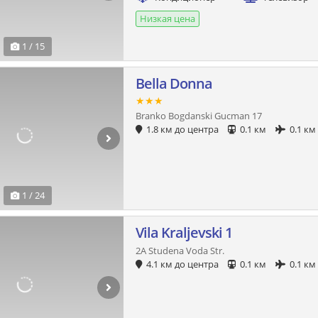
Низкая цена
1 / 15
Bella Donna
★★★
Branko Bogdanski Gucman 17
1.8 км до центра
0.1 км
0.1 км
1 / 24
Vila Kraljevski 1
2A Studena Voda Str.
4.1 км до центра
0.1 км
0.1 км