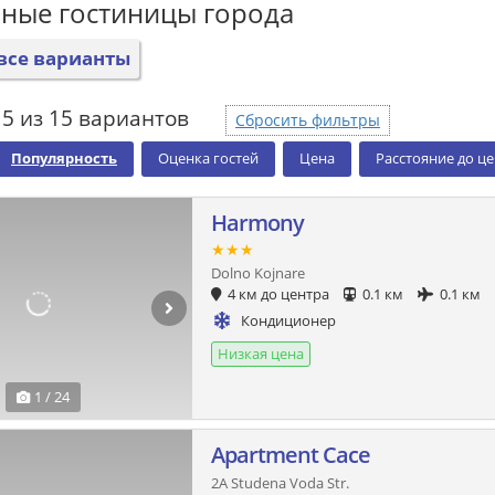
ные гостиницы города
все варианты
5 из 15 вариантов
Сбросить фильтры
Популярность
Оценка гостей
Цена
Расстояние до ц
Harmony
★★★
Dolno Kojnare
4 км до центра
0.1 км
0.1 км
Кондиционер
Низкая цена
1 / 24
Apartment Cace
2A Studena Voda Str.