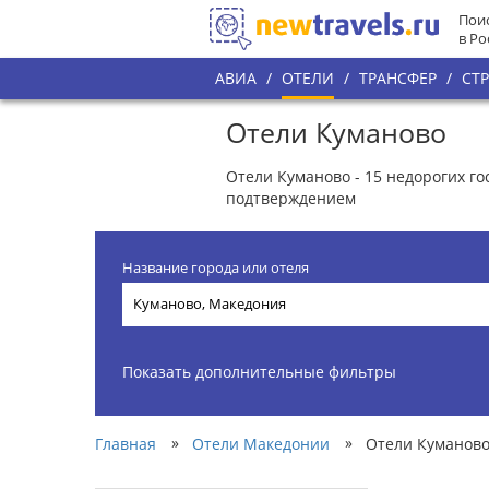
Поис
в Ро
АВИА
/
ОТЕЛИ
/
ТРАНСФЕР
/
СТ
Отели Куманово
Отели Куманово - 15 недорогих г
подтверждением
Название города или отеля
Показать дополнительные фильтры
»
»
Главная
Отели Македонии
Отели Куманов