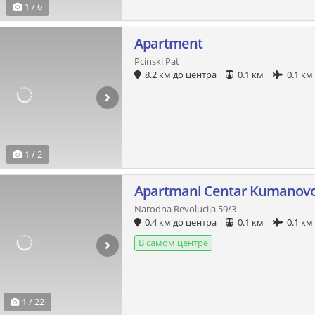
1 / 6
Apartment
Pcinski Pat
8.2 км до центра
0.1 км
0.1 км
1 / 2
Apartmani Centar Kumanov
Narodna Revolucija 59/3
0.4 км до центра
0.1 км
0.1 км
В самом центре
1 / 22