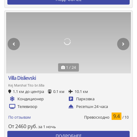
1 / 24
Villa Dislievski
Kej Marshal Tito br.68a
1.1 км до центра
0.1 км
10.1 км
Кондиционер
Парковка
Телевизор
Ресепшн 24 часа
9.4
Превосходно
По отзывам
/ 10
От
2460
руб.
за 1 ночь
ПОДРОБНЕЕ