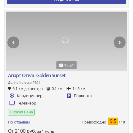
1 / 24
Апарт-Отель Golden Sunset
Долно Коњско Р501
6.1 км до центра
0.1 км
14.5 км
Кондиционер
Парковка
Телевизор
Низкая цена
9.5
Превосходно
По отзывам
/ 10
От
2100
руб.
за 1 ночь