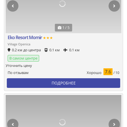
1 / 5
Eko Resort Momir
★★★
Village Openica
0.2 км до центра
0.1 км
0.1 км
В самом центре
Уточнить цену
7.6
Хорошо
По отзывам
/ 10
ПОДРОБНЕЕ