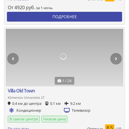
От
4920
руб.
за 1 ночь
ПОДРОБНЕЕ
1 / 24
Villa Old Town
Klimentov Univerzitet 27
0.4 км до центра
0.1 км
9.2 км
Кондиционер
Телевизор
В самом центре
Низкая цена
8.5
Отлично
По отзывам
/ 10