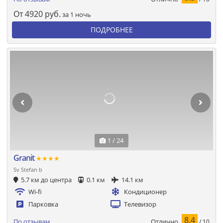
От
4920
руб.
за 1 ночь
ПОДРОБНЕЕ
1 / 24
Granit
★★★★
Sv Stefan b
5.7 км до центра
0.1 км
14.1 км
Wi-fi
Кондиционер
Парковка
Телевизор
8.4
Отлично
По отзывам
/ 10