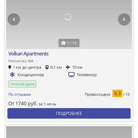
1 / 15
Volkan Apartments
Partizanska 38A
1 км до центра
0.1 км
10 км
Кондиционер
Телевизор
Низкая цена
9.3
Превосходно
По отзывам
/ 10
От
1740
руб.
за 1 ночь
ПОДРОБНЕЕ