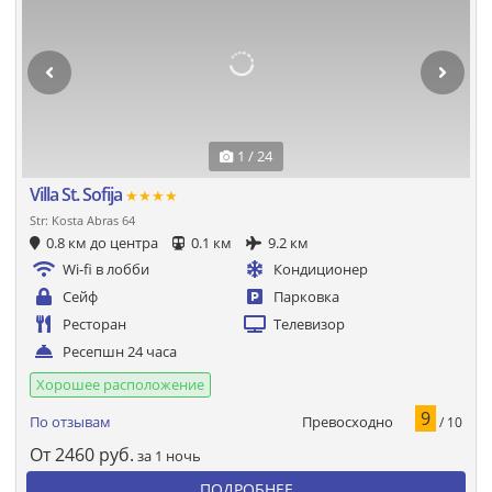
1 / 24
Villa St. Sofija
★★★★
Str: Kosta Abras 64
0.8 км до центра
0.1 км
9.2 км
Wi-fi в лобби
Кондиционер
Сейф
Парковка
Ресторан
Телевизор
Ресепшн 24 часа
Хорошее расположение
9
Превосходно
По отзывам
/ 10
От
2460
руб.
за 1 ночь
ПОДРОБНЕЕ