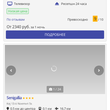
Телевизор
Ресепшн 24 часа
Низкая цена
9
Превосходно
По отзывам
/ 10
От
2340
руб.
за 1 ночь
ПОДРОБНЕЕ
1 / 24
Senigallia
★★★★
Kej 13-ti Noemvri 5s
0.5 км до центра
0.1 км
16.7 км