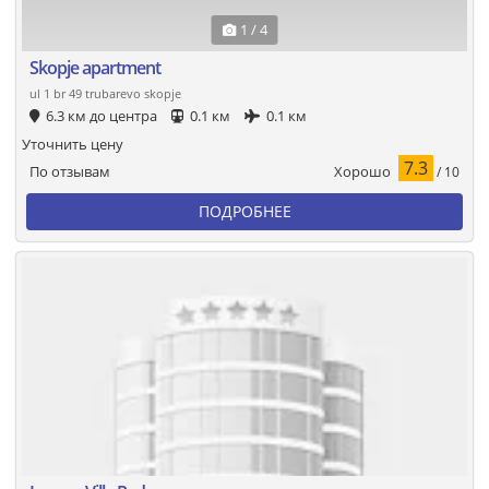
1 / 4
Skopje apartment
ul 1 br 49 trubarevo skopje
6.3 км до центра
0.1 км
0.1 км
Уточнить цену
7.3
Хорошо
По отзывам
/ 10
ПОДРОБНЕЕ