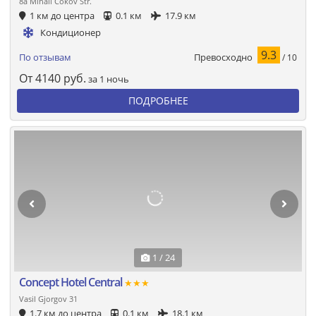
8a Mihail Cokov Str.
1 км до центра
0.1 км
17.9 км
Кондиционер
9.3
Превосходно
По отзывам
/ 10
От
4140
руб.
за 1 ночь
ПОДРОБНЕЕ
1 / 24
Concept Hotel Central
★★★
Vasil Gjorgov 31
1.7 км до центра
0.1 км
18.1 км