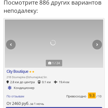
Посмотрите 886 других вариантов
неподалеку:
1 / 24
City Boutique
★★
21B Dzumajska (Dzhumajska) Str.
2.8 км до центра
0.1 км
19.4 км
Кондиционер
9.3
Превосходно
По отзывам
/ 10
От
2460
руб.
за 1 ночь