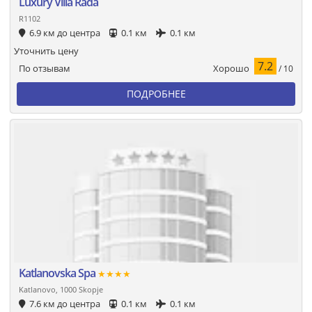
Luxury Villa Rada
R1102
6.9 км до центра
0.1 км
0.1 км
Уточнить цену
7.2
Хорошо
По отзывам
/ 10
ПОДРОБНЕЕ
Katlanovska Spa
★★★★
Katlanovo, 1000 Skopje
7.6 км до центра
0.1 км
0.1 км