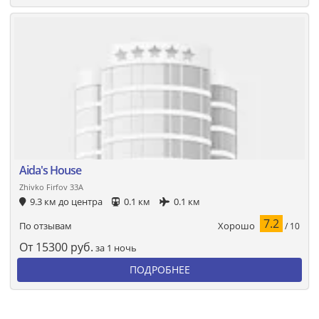
Aida's House
Zhivko Firfov 33A
9.3 км до центра
0.1 км
0.1 км
7.2
Хорошо
По отзывам
/ 10
От
15300
руб.
за 1 ночь
ПОДРОБНЕЕ