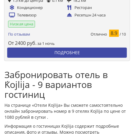
1.5 км до центра
0.1 км
18.2 км
Кондиционер
Ресторан
Телевизор
Ресепшн 24 часа
Низкая цена
8.9
Отлично
По отзывам
/ 10
От
2400
руб.
за 1 ночь
ПОДРОБНЕЕ
Забронировать отель в
Ḱojlija - 9 вариантов
гостиниц
На странице «Отели Ḱojlija» Вы сможете самостоятельно
онлайн забронировать номер в 9 отелях Ḱojlija по цене от
1080 рублей в сутки .
Информация о гостиницах Ḱojlija содержит подробные
описания, фото и отзывы. Можно посмотреть