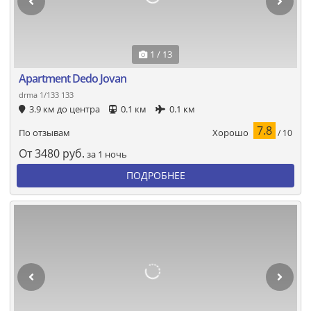
1 / 13
Apartment Dedo Jovan
drma 1/133 133
3.9 км до центра
0.1 км
0.1 км
7.8
Хорошо
По отзывам
/ 10
От
3480
руб.
за 1 ночь
ПОДРОБНЕЕ