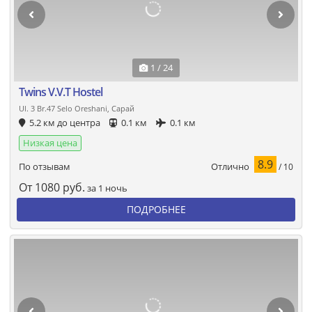
1 / 24
Twins V.V.T Hostel
Ul. 3 Br.47 Selo Oreshani, Сарай
5.2 км до центра
0.1 км
0.1 км
Низкая цена
8.9
Отлично
По отзывам
/ 10
От
1080
руб.
за 1 ночь
ПОДРОБНЕЕ