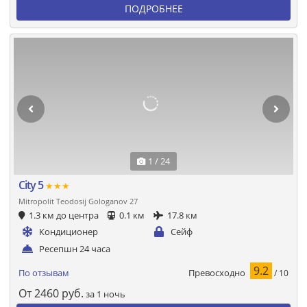
ПОДРОБНЕЕ
1 / 24
City 5
★★★
Mitropolit Teodosij Gologanov 27
1.3 км до центра
0.1 км
17.8 км
Кондиционер
Сейф
Ресепшн 24 часа
9.2
Превосходно
По отзывам
/ 10
От
2460
руб.
за 1 ночь