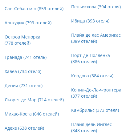
Пеньискола (394 отеля)
Сан-Себастьян (859 отелей)
Ибица (393 отеля)
Алькудия (799 отелей)
Плайя де лас Америкас
Остров Менорка
(389 отелей)
(778 отелей)
Порт-де-Полленка
Гранада (741 отель)
(386 отелей)
Хавеа (734 отеля)
Кордова (384 отеля)
Дения (731 отель)
Конил-Де-Ла-Фронтера
(377 отелей)
Льорет де Мар (714 отелей)
Камбрильс (373 отеля)
Михас-Коста (646 отелей)
Плайя дель Инглес
Адехе (638 отелей)
(348 отелей)