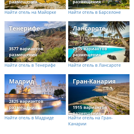
размещения
размещения
Найти отель на Майорке
Найти отель в Барселоне
Тенерифе
Лансароте
3577 вариантов
2935 вариантов
размещения
размещения
Найти отель в Тенерифе
Найти отель в Лансароте
Мадрид
Гран-Канария
2825 вариантов
размещения
1915 вариантов
размещения
Найти отель в Мадриде
Найти отель на Гран-
Канарии