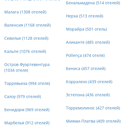
Бенальмадена (514 отелей)
Малага (1308 отелей)
Нерха (513 отелей)
Валенсия (1168 отелей)
Морайра (501 отель)
Севилья (1128 отелей)
Аликанте (485 отелей)
Кальпе (1076 отелей)
Pollença (474 отеля)
Остров Фуэртевентура
Бениса (457 отелей)
(1034 отеля)
Корралехо (439 отелей)
Торревьеха (994 отеля)
Эстепона (436 отелей)
Салоу (979 отелей)
Торремолинос (427 отелей)
Бенидорм (969 отелей)
Миями-Платва (409 отелей)
Марбелья (912 отелей)