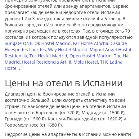
бронирование отелей или аренду апартаментов. Сервис
предлагает как дешевые и недорогие отели Испании
уровня 1,2 и 3 звезды, так и лучшие отели 4 и 5 звезд. В
больших городах в Испании особенно среди молодежи
популярно размещение в хостелах. Так, в столице есть 79
хостелов, из которых пользуются завидной популярностью
Sungate ONE
,
Ok Hostel Madrid
,
Far Home Atocha
,
Casa de
Huespedes Lourdes
,
Way Hostel Madrid
,
Miguel Angel Hostal
Residencia
,
Toc Hostel Madrid
,
Open Hostel Madrid
,
The Hat
Madrid
,
Hostal Residencia Arti Ii
,
Mola Hostel
,
THC Latina
Hostel
.
Цены на отели в Испании
Диапазон цен на бронирование отелей в Испании
достаточно большой. Если смотреть статистику по всей
стране, то наиболее дешевые цены на отели в Испании
отмечаются в
Барселоне
(от 720 ₽),
Мадриде
(от 1500 ₽),
Гранаде
(от 1560 ₽),
Кастели-Пладже-де-Аро
(от 1620 ₽) и
Торремолиносе
(от 1680 ₽).
Недорогие цены на апартаменты в Испании можно найти