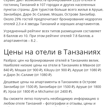
гостиниц Танзаний в 107 городах и других населенных
пунктах страны. Для туристов больше всего жилья в
Аруше
,
Занзибаре
,
Даре-Эс-Саламе
,
Мошах
,
Острове Занзибар
.
Около 29% гостей предпочитают бронирование недорогих
отелей 2,3 и 4 звезды Танзаний и хороших апартаментов.
Усредненный рейтинг всех типов размещения составляет
8 баллов из 10. При этом рейтинг отелей 7.8 баллов, а
апартаментов – 8.2 .
Цены на отели в Танзаниях
Разброс цен на бронирование отелей в Танзаниях велик.
Наиболее низкие цены на отели в Танзаниях в
Мванзе
(от
840 ₽),
Мошах
(от 900 ₽),
Kikuyu
(от 900 ₽),
Аруше
(от 1080 ₽)
и
Даре-Эс-Саламе
(от 1080 ₽).
Дешевые цены на апартаменты в Танзаниях в
Острове
Занзибар
(от 1500 ₽),
Занзибаре
(от 1500 ₽),
Аруше
(от 1800
₽),
Уроа
(от 1800 ₽) и
Michamvi
(от 2400 ₽).
Вы сможете легко получить необходимую информацию о
любом отеле Танзаний – фотографии и отзывы, цены и