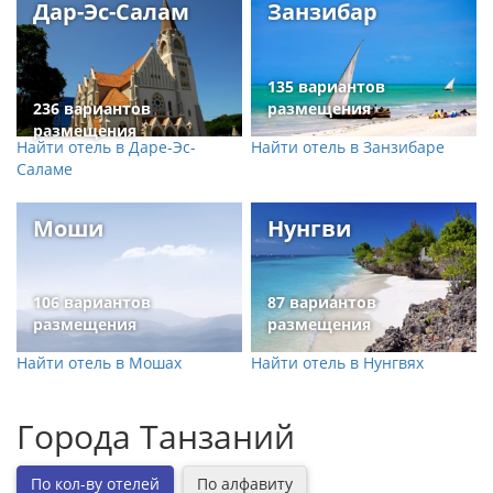
Дар-Эс-Салам
Занзибар
135 вариантов
236 вариантов
размещения
размещения
Найти отель в Даре-Эс-
Найти отель в Занзибаре
Саламе
Моши
Нунгви
106 вариантов
87 вариантов
размещения
размещения
Найти отель в Мошах
Найти отель в Нунгвях
Города Танзаний
По кол-ву отелей
По алфавиту