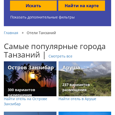
Искать
Найти на карте
Показать дополнительные фильтры
»
Главная
Отели Танзаний
Самые популярные города
Танзаний |
Смотреть все
Остров Занзибар
Аруша
237 вариантов
300 вариантов
размещения
размещения
Найти отель на Острове
Найти отель в Аруше
Занзибар