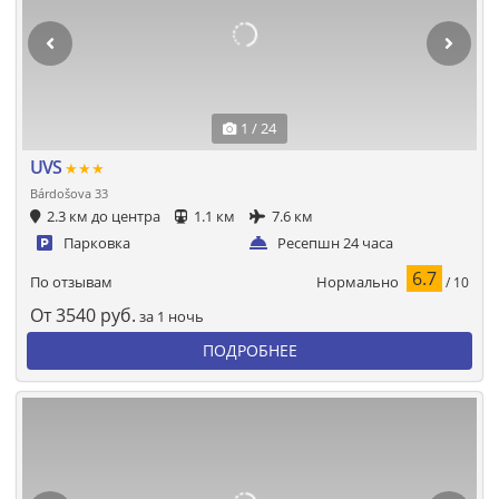
1 / 24
UVS
★★★
Bárdošova 33
2.3 км до центра
1.1 км
7.6 км
Парковка
Ресепшн 24 часа
6.7
Нормально
По отзывам
/ 10
От
3540
руб.
за 1 ночь
ПОДРОБНЕЕ