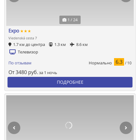
1 / 24
Expo
★★★
Viedenská cesta 7
1.7 км до центра
1.3 км
8.6 км
Телевизор
6.3
Нормально
По отзывам
/ 10
От
3480
руб.
за 1 ночь
ПОДРОБНЕЕ