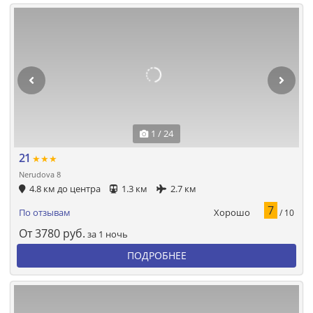
1 / 24
21
★★★
Nerudova 8
4.8 км до центра
1.3 км
2.7 км
7
Хорошо
По отзывам
/ 10
От
3780
руб.
за 1 ночь
ПОДРОБНЕЕ