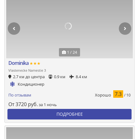
1 / 24
Dominika
★★★
Vlastenecke Namestie 3
2.7 км до центра
0.9 км
8.4 км
Кондиционер
7.3
Хорошо
По отзывам
/ 10
От
3720
руб.
за 1 ночь
ПОДРОБНЕЕ