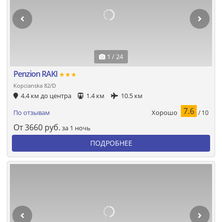
1 / 24
Penzion RAKI
★★★
Kopcianska 82/D
4.4 км до центра
1.4 км
10.5 км
7.6
Хорошо
По отзывам
/ 10
От
3660
руб.
за 1 ночь
ПОДРОБНЕЕ