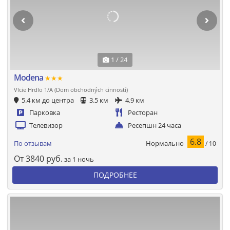
1 / 24
Modena
★★★
Vlcie Hrdlo 1/A (Dom obchodných cinností)
5.4 км до центра
3.5 км
4.9 км
Парковка
Ресторан
Телевизор
Ресепшн 24 часа
6.8
Нормально
По отзывам
/ 10
От
3840
руб.
за 1 ночь
ПОДРОБНЕЕ