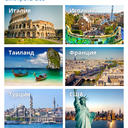
Италия
Испания
Таиланд
Франция
Турция
США