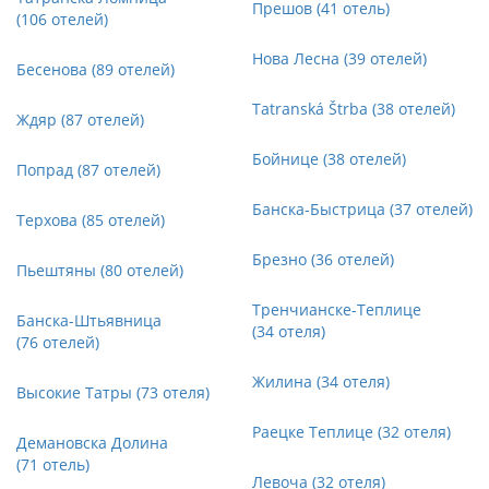
Прешов (41 отель)
(106 отелей)
Нова Лесна (39 отелей)
Бесенова (89 отелей)
Tatranská Štrba (38 отелей)
Ждяр (87 отелей)
Бойнице (38 отелей)
Попрад (87 отелей)
Банска-Быстрица (37 отелей)
Терхова (85 отелей)
Брезно (36 отелей)
Пьештяны (80 отелей)
Тренчианске-Теплице
Банска-Штьявница
(34 отеля)
(76 отелей)
Жилина (34 отеля)
Высокие Татры (73 отеля)
Раецке Теплице (32 отеля)
Демановска Долина
(71 отель)
Левоча (32 отеля)