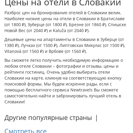
Цены на отели в Словакии
Разброс цен на бронирование отелей в Словакии велик.
Наиболее низкие цены на отели в Словакии в
Братиславе
(от 1800 ₽),
Зуберце
(от 1800 ₽),
Брезне
(от 1860 ₽),
Спишске
Новой Вес
(от 2040 ₽) и
Kaluža
(от 2040 ₽).
Дешевые цены на апартаменты в Словакии в
Зуберце
(от
1380 ₽),
Лучках
(от 1500 ₽),
Липтовсках Микулас
(от 1500 ₽),
Vitanová
(от 1560 ₽) и
Врбове
(от 1560 ₽).
Вы сможете легко получить необходимую информацию о
любом отеле Словакии – фотографии и отзывы, цены и
рейтинги гостиниц. Очень удобно выбирать отели
Словакии на карте, кликнув на соответствующую кнопку
поисковой формы. Мы будем искренне рады, если с
помощью бесплатного сервиса Newtravels Вы сможете
самостоятельно найти и забронировать лучший отель в
Словакии!
Другие популярные страны
|
Смотреть все