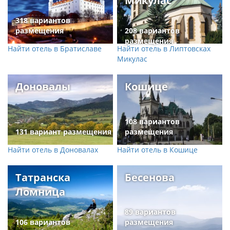
Микулас
318 вариантов
размещения
208 вариантов
размещения
Найти отель в Братиславе
Найти отель в Липтовсках
Микулас
Доновалы
Кошице
108 вариантов
131 вариант размещения
размещения
Найти отель в Доновалах
Найти отель в Кошице
Татранска
Бесенова
Ломница
89 вариантов
106 вариантов
размещения