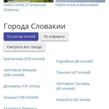
размещения
Найти отель в Татранске
Найти отель в Бесеновой
Ломница
Города Словакии
По кол-ву отелей
По алфавиту
Смотреть все города
Братислава (318 отелей)
Подгайска (48 отелей)
Липтовски Микулас
Тренчин (47 отелей)
(208 отелей)
Липтовски Трновец
Доновалы (131 отель)
(45 отелей)
Кошице (108 отелей)
Hrabušice (42 отеля)
Татранска Ломница