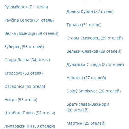
Рузомберок (71 отель)
Долны Кубин (32 отеля)
Pavčina Lehota (61 отель)
Трнава (31 отель)
Велка Ломница (59 отелей)
Стары Смоковец (29 отелей)
Зуберец (58 отелей)
Вельки-Славков (29 отелей)
Стара Лесна (54 отеля)
Дунайска-Стреда (27 отелей)
Krpacovo (53 отеля)
Habovka (27 отелей)
Oščadnica (53 отеля)
Dolný Smokovec (26 отелей)
Нитра (53 отеля)
Братислава-Важнори
(26 отелей)
Штрбске Плесо (52 отеля)
Мартин (25 отелей)
Липтовски Ян (50 отелей)