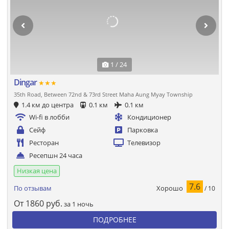
1 / 24
Dingar
★★★
35th Road, Between 72nd & 73rd Street Maha Aung Myay Township
1.4 км до центра
0.1 км
0.1 км
Wi-fi в лобби
Кондиционер
Сейф
Парковка
Ресторан
Телевизор
Ресепшн 24 часа
Низкая цена
7.6
Хорошо
По отзывам
/ 10
От
1860
руб.
за 1 ночь
ПОДРОБНЕЕ