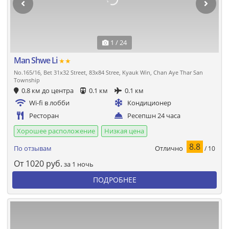
1 / 24
Man Shwe Li
★★
No.165/16, Bet 31x32 Street, 83x84 Stree, Kyauk Win, Chan Aye Thar San
Township
0.8 км до центра
0.1 км
0.1 км
Wi-fi в лобби
Кондиционер
Ресторан
Ресепшн 24 часа
Хорошее расположение
Низкая цена
8.8
Отлично
По отзывам
/ 10
От
1020
руб.
за 1 ночь
ПОДРОБНЕЕ