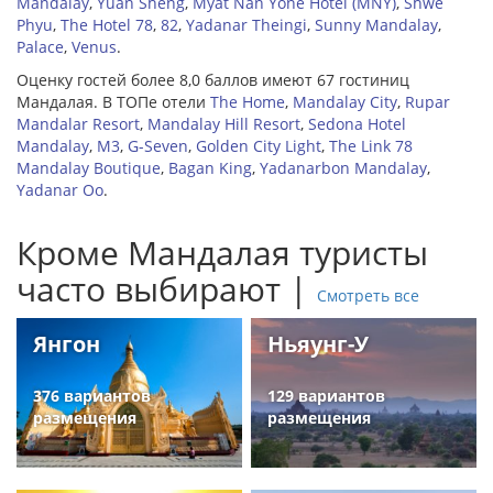
Mandalay
,
Yuan Sheng
,
Myat Nan Yone Hotel (MNY)
,
Shwe
Phyu
,
The Hotel 78
,
82
,
Yadanar Theingi
,
Sunny Mandalay
,
Palace
,
Venus
.
Оценку гостей более 8,0 баллов имеют 67 гостиниц
Мандалая. В ТОПе отели
The Home
,
Mandalay City
,
Rupar
Mandalar Resort
,
Mandalay Hill Resort
,
Sedona Hotel
Mandalay
,
M3
,
G-Seven
,
Golden City Light
,
The Link 78
Mandalay Boutique
,
Bagan King
,
Yadanarbon Mandalay
,
Yadanar Oo
.
Кроме Мандалая туристы
часто выбирают |
Смотреть все
Янгон
Ньяунг-У
376 вариантов
129 вариантов
размещения
размещения