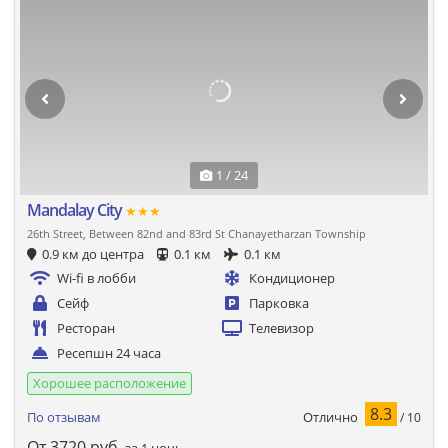
1 / 24
Mandalay City
★★★
26th Street, Between 82nd and 83rd St Chanayetharzan Township
0.9 км до центра
0.1 км
0.1 км
Wi-fi в лобби
Кондиционер
Сейф
Парковка
Ресторан
Телевизор
Ресепшн 24 часа
Хорошее расположение
8.3
Отлично
По отзывам
/ 10
От
3720
руб.