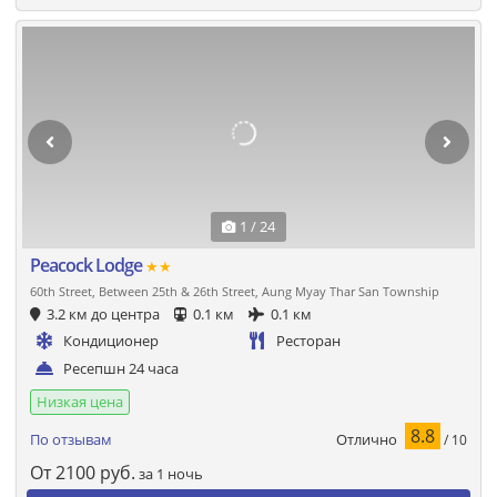
1 / 24
Peacock Lodge
★★
60th Street, Between 25th & 26th Street, Aung Myay Thar San Township
3.2 км до центра
0.1 км
0.1 км
Кондиционер
Ресторан
Ресепшн 24 часа
Низкая цена
8.8
Отлично
По отзывам
/ 10
От
2100
руб.
за 1 ночь