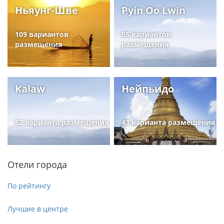
Ньяунг-Шве
Pyin Oo Lwin
109 вариантов
55 вариантов
размещения
размещения
Kalaw
Нейпьидо
52 варианта размещения
43 варианта размещения
Отели города
По рейтингу
Лучшие в центре