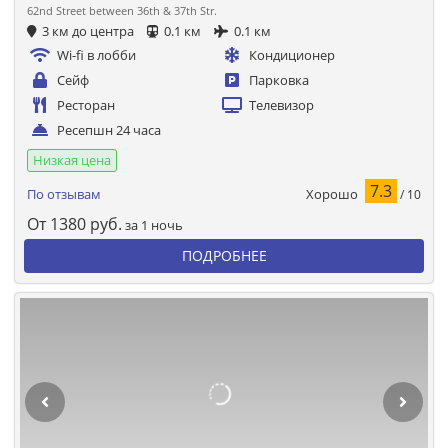
62nd Street between 36th & 37th Str.
3 км до центра
0.1 км
0.1 км
Wi-fi в лобби
Кондиционер
Сейф
Парковка
Ресторан
Телевизор
Ресепшн 24 часа
Низкая цена
7.3
Хорошо
По отзывам
/ 10
От
1380
руб.
за 1 ночь
ПОДРОБНЕЕ