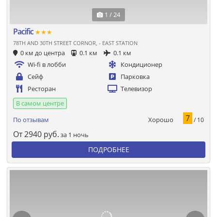
1 / 24
Pacific
★★★
78TH AND 30TH STREET CORNOR, - EAST STATION
0 км до центра
0.1 км
0.1 км
Wi-fi в лобби
Кондиционер
Сейф
Парковка
Ресторан
Телевизор
В самом центре
7
Хорошо
По отзывам
/ 10
От
2940
руб.
за 1 ночь
ПОДРОБНЕЕ