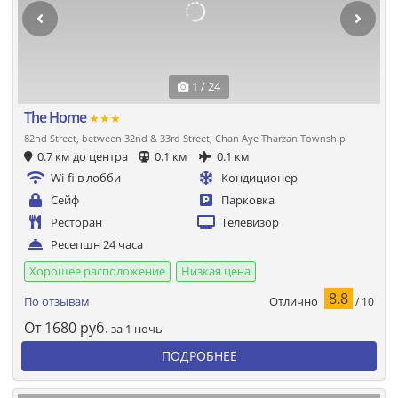
1 / 24
The Home
★★★
82nd Street, between 32nd & 33rd Street, Chan Aye Tharzan Township
0.7 км до центра
0.1 км
0.1 км
Wi-fi в лобби
Кондиционер
Сейф
Парковка
Ресторан
Телевизор
Ресепшн 24 часа
Хорошее расположение
Низкая цена
8.8
Отлично
По отзывам
/ 10
От
1680
руб.
за 1 ночь
ПОДРОБНЕЕ