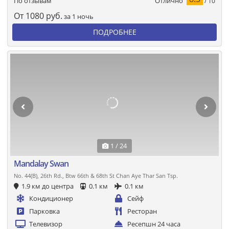
Отлично
По отзывам
/ 10
От
1080
руб.
за 1 ночь
ПОДРОБНЕЕ
1 / 24
Mandalay Swan
No. 44(B), 26th Rd., Btw 66th & 68th St Chan Aye Thar San Tsp.
1.9 км до центра
0.1 км
0.1 км
Кондиционер
Сейф
Парковка
Ресторан
Телевизор
Ресепшн 24 часа