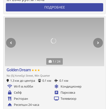
ПОДРОБНЕЕ
1 / 24
Golden Dream
★★★
No (5),YoneGyi Street, Win Quarter
1.3 км до центра
0.1 км
0.1 км
Wi-fi в лобби
Кондиционер
Сейф
Парковка
Ресторан
Телевизор
Ресепшн 24 часа