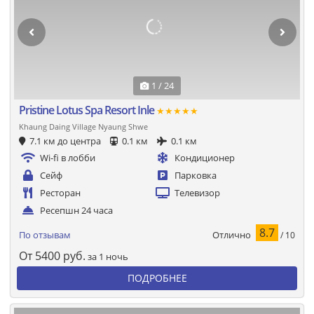
1 / 24
Pristine Lotus Spa Resort Inle
★★★★★
Khaung Daing Village Nyaung Shwe
7.1 км до центра
0.1 км
0.1 км
Wi-fi в лобби
Кондиционер
Сейф
Парковка
Ресторан
Телевизор
Ресепшн 24 часа
8.7
Отлично
По отзывам
/ 10
От
5400
руб.
за 1 ночь
ПОДРОБНЕЕ