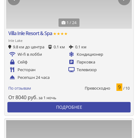
1 / 24
Villa Inle Resort & Spa
★★★★
Inle Lake
9.8 км до центра
0.1 км
0.1 км
Wi-fi в лобби
Кондиционер
Сейф
Парковка
Ресторан
Телевизор
Ресепшн 24 часа
9
Превосходно
По отзывам
/ 10
От
8040
руб.
за 1 ночь
ПОДРОБНЕЕ