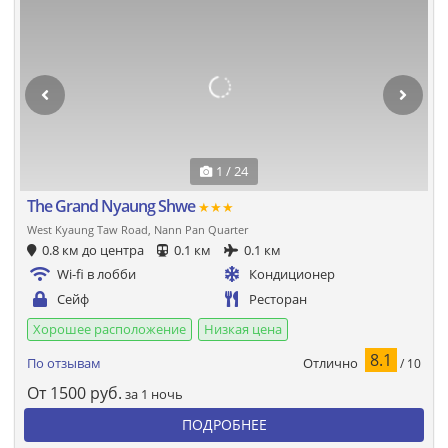
1 / 24
The Grand Nyaung Shwe
★★★
West Kyaung Taw Road, Nann Pan Quarter
0.8 км до центра
0.1 км
0.1 км
Wi-fi в лобби
Кондиционер
Сейф
Ресторан
Хорошее расположение
Низкая цена
8.1
Отлично
По отзывам
/ 10
От
1500
руб.
за 1 ночь
ПОДРОБНЕЕ