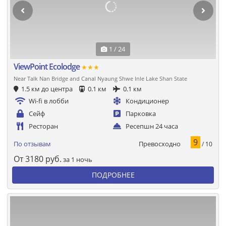
1 / 24
ViewPoint Ecolodge
★★★
Near Talk Nan Bridge and Canal Nyaung Shwe Inle Lake Shan State
1.5 км до центра
0.1 км
0.1 км
Wi-fi в лобби
Кондиционер
Сейф
Парковка
Ресторан
Ресепшн 24 часа
9
Превосходно
По отзывам
/ 10
От
3180
руб.
за 1 ночь
ПОДРОБНЕЕ