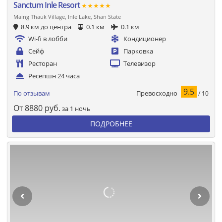
Sanctum Inle Resort
★★★★★
Maing Thauk Village, Inle Lake, Shan State
8.9 км до центра
0.1 км
0.1 км
Wi-fi в лобби
Кондиционер
Сейф
Парковка
Ресторан
Телевизор
Ресепшн 24 часа
9.5
Превосходно
По отзывам
/ 10
От
8880
руб.
за 1 ночь
ПОДРОБНЕЕ