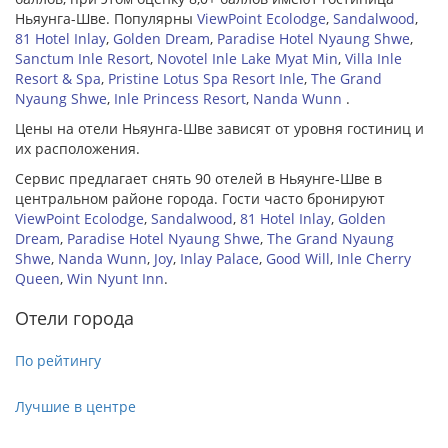
Ньяунга-Шве. Популярны
ViewPoint Ecolodge
,
Sandalwood
,
81 Hotel Inlay
,
Golden Dream
,
Paradise Hotel Nyaung Shwe
,
Sanctum Inle Resort
,
Novotel Inle Lake Myat Min
,
Villa Inle
Resort & Spa
,
Pristine Lotus Spa Resort Inle
,
The Grand
Nyaung Shwe
,
Inle Princess Resort
,
Nanda Wunn
.
Цены на отели Ньяунга-Шве зависят от уровня гостиниц и
их расположения.
Сервис предлагает снять 90 отелей в Ньяунге-Шве в
центральном районе города. Гости часто бронируют
ViewPoint Ecolodge
,
Sandalwood
,
81 Hotel Inlay
,
Golden
Dream
,
Paradise Hotel Nyaung Shwe
,
The Grand Nyaung
Shwe
,
Nanda Wunn
,
Joy
,
Inlay Palace
,
Good Will
,
Inle Cherry
Queen
,
Win Nyunt Inn
.
Отели города
По рейтингу
Лучшие в центре