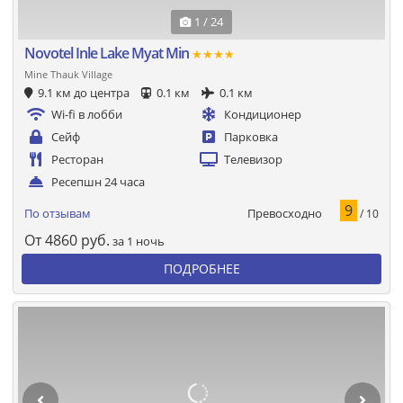
1 / 24
Novotel Inle Lake Myat Min
★★★★
Mine Thauk Village
9.1 км до центра
0.1 км
0.1 км
Wi-fi в лобби
Кондиционер
Сейф
Парковка
Ресторан
Телевизор
Ресепшн 24 часа
9
Превосходно
По отзывам
/ 10
От
4860
руб.
за 1 ночь
ПОДРОБНЕЕ