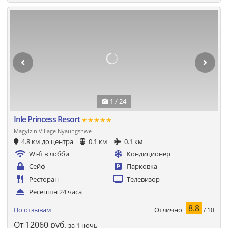
1 / 24
Inle Princess Resort
★★★★★
Magyizin Village Nyaungshwe
4.8 км до центра
0.1 км
0.1 км
Wi-fi в лобби
Кондиционер
Сейф
Парковка
Ресторан
Телевизор
Ресепшн 24 часа
8.8
Отлично
По отзывам
/ 10
От
12060
руб.
за 1 ночь