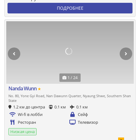
ПОДРОБНЕЕ
1 / 24
Nanda Wunn
★
No. 80, Yone Gyi Road, Nan Dawunn Quarter, Nyaung Shwe, Southern Shan
State
1.2 км до центра
0.1 км
0.1 км
Wi-fi в лобби
Сейф
Ресторан
Телевизор
Низкая цена