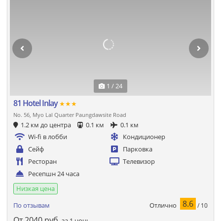
1 / 24
81 Hotel Inlay
★★★
No. 56, Myo Lal Quarter Paungdawsite Road
1.2 км до центра
0.1 км
0.1 км
Wi-fi в лобби
Кондиционер
Сейф
Парковка
Ресторан
Телевизор
Ресепшн 24 часа
Низкая цена
8.6
Отлично
По отзывам
/ 10
От
2040
руб.
за 1 ночь