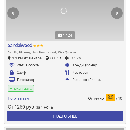
1 / 24
Sandalwood
★★★
No. 88, Phaung Daw Pyan Street, Win Quarter
1.1 км до центра
0.1 км
0.1 км
Wi-fi в лобби
Кондиционер
Сейф
Ресторан
Телевизор
Ресепшн 24 часа
Низкая цена
8.5
Отлично
По отзывам
/ 10
От
1260
руб.
за 1 ночь
ПОДРОБНЕЕ