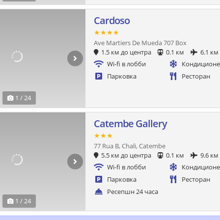
Cardoso
★★★★
Ave Martiers De Mueda 707 Box
1.5 км до центра
0.1 км
6.1 км
Wi-fi в лобби
Кондицион
Парковка
Ресторан
1 / 24
Catembe Gallery
★★★
77 Rua B, Chali, Catembe
5.5 км до центра
0.1 км
9.6 км
Wi-fi в лобби
Кондицион
Парковка
Ресторан
Ресепшн 24 часа
1 / 24