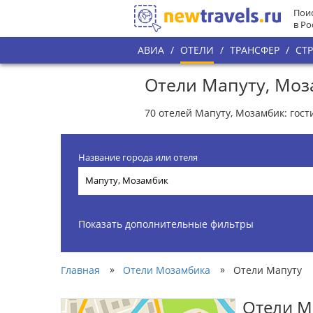
Поис
в Ро
АВИА
/
ОТЕЛИ
/
ТРАНСФЕР
/
СТ
Отели Мапуту, Мо
70 отелей Мапуту, Мозамбик: гос
Название города или отеля
Показать дополнительные фильтры
»
»
Главная
Отели Мозамбика
Отели Мапуту
Отели М