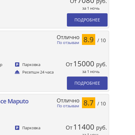
7080
От
руб.
за 1 ночь
ПОДРОБНЕЕ
Отлично
8.9
/ 10
По отзывам
15000
От
руб.
ер
Парковка
за 1 ночь
Ресепшн 24 часа
ПОДРОБНЕЕ
Отлично
nce Maputo
8.7
/ 10
По отзывам
11400
От
руб.
Парковка
за 1 ночь