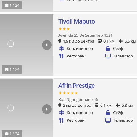
1 / 24
Tivoli Maputo
★★★
Avenida 25 De Setembro 1321
1.9 км до центра
0.1 км
5.5 км
Кондиционер
Сейф
Ресторан
Телевизор
1 / 24
Afrin Prestige
★★★★★
Rua Ngungunhane 56
2 км до центра
0.1 км
5.8 км
Кондиционер
Сейф
Ресторан
Телевизор
1 / 24