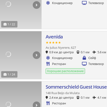
Кондиционер
Телевизор
1 / 22
Avenida
★★★★★
Av Julius Nyerere, 627
0.9 км до центра
0.1 км
5.6 км
Кондиционер
Сейф
Ресторан
Телевизор
Хорошее расположение
1 / 24
Sommerschield Guest House
148 Rua Beijo da Mulata
2.4 км до центра
0.1 км
4.1 км
Ресторан