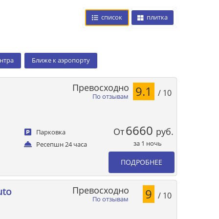
список
плитка
ентра
Ближе к аэропорту
Превосходно
9.1
/ 10
По отзывам
6660
От
руб.
Парковка
за 1 ночь
Ресепшн 24 часа
ПОДРОБНЕЕ
Превосходно
uto
9
/ 10
По отзывам