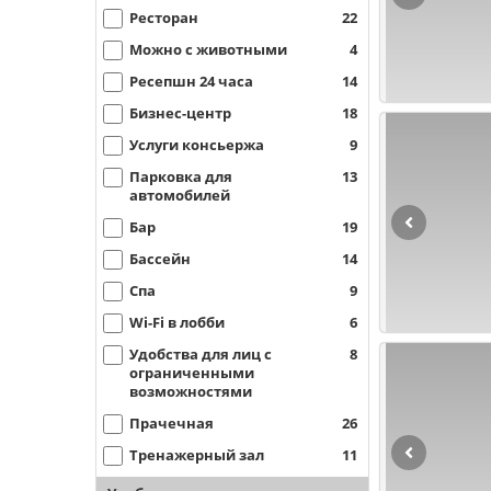
Ресторан
22
Можно с животными
4
Ресепшн 24 часа
14
Бизнес-центр
18
Услуги консьержа
9
Парковка для
13
автомобилей
Бар
19
Бассейн
14
Спа
9
Wi-Fi в лобби
6
Удобства для лиц с
8
ограниченными
возможностями
Прачечная
26
Тренажерный зал
11