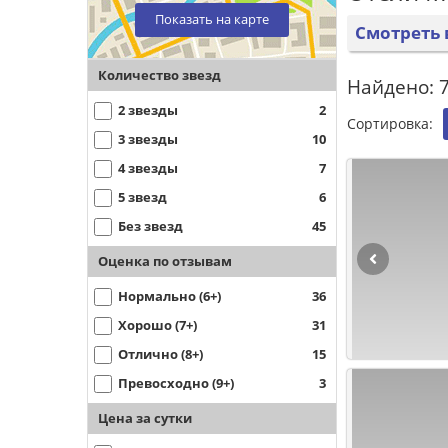
Показать на карте
Смотреть 
Количество звезд
Найдено: 7
2 звезды
2
Сортировка:
3 звезды
10
4 звезды
7
5 звезд
6
Без звезд
45
Оценка по отзывам
Нормально (6+)
36
Хорошо (7+)
31
Отлично (8+)
15
Превосходно (9+)
3
Цена за сутки