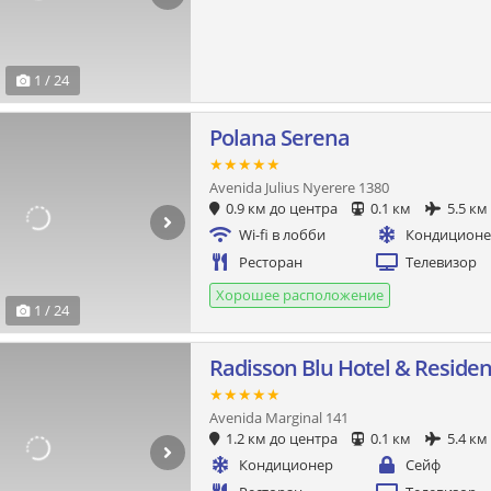
1 / 24
Polana Serena
★★★★★
Avenida Julius Nyerere 1380
0.9 км до центра
0.1 км
5.5 км
Wi-fi в лобби
Кондицион
Ресторан
Телевизор
Хорошее расположение
1 / 24
Radisson Blu Hotel & Reside
★★★★★
Avenida Marginal 141
1.2 км до центра
0.1 км
5.4 км
Кондиционер
Сейф