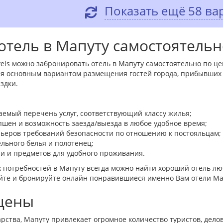
Показать ещё 58 ва
отель в Мапуту самостоятельн
els можно забронировать отель в Мапуту самостоятельно по цен
я основным вариантом размещения гостей города, прибывших в
здки.
емый перечень услуг, соответствующий классу жилья;
пшен и возможность заезда/выезда в любое удобное время;
льеров требований безопасности по отношению к постояльцам;
ельного белья и полотенец;
и и предметов для удобного проживания.
 потребностей в Мапуту всегда можно найти хороший отель лю
айте и бронируйте онлайн понравившиеся именно Вам отели Ма
 цены
арства, Мапуту привлекает огромное количество туристов, дело