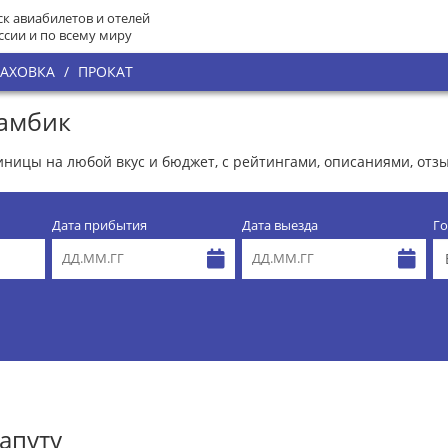
к авиабилетов и отелей
ссии и по всему миру
РАХОВКА
/
ПРОКАТ
замбик
тиницы на любой вкус и бюджет, с рейтингами, описаниями, от
Дата прибытия
Дата выезда
Го
апуту