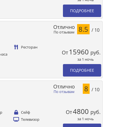
ПОДРОБНЕЕ
Отлично
8.5
/ 10
По отзывам
Ресторан
15960
От
руб.
часа
за 1 ночь
ПОДРОБНЕЕ
Отлично
8
/ 10
По отзывам
4800
От
руб.
ер
Сейф
за 1 ночь
Телевизор