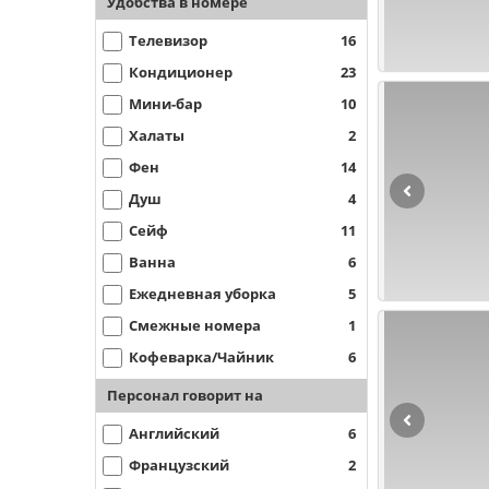
Удобства в номере
Телевизор
16
Кондиционер
23
Мини-бар
10
Халаты
2
Фен
14
Душ
4
Сейф
11
Ванна
6
Ежедневная уборка
5
Смежные номера
1
Кофеварка/Чайник
6
Персонал говорит на
Английский
6
Французский
2