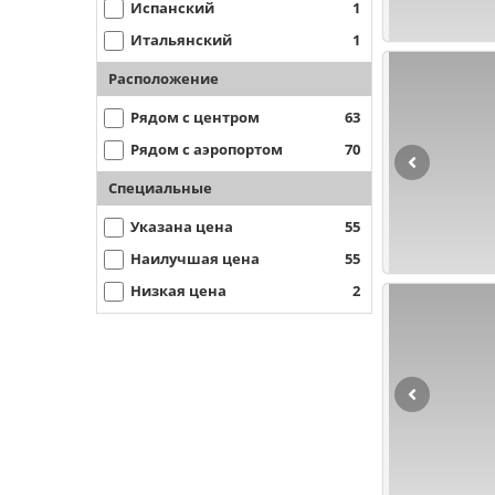
Испанский
1
Итальянский
1
Расположение
Рядом с центром
63
Рядом с аэропортом
70
Специальные
Указана цена
55
Наилучшая цена
55
Низкая цена
2