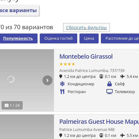
все варианты
0 из 70 вариантов
Сбросить фильтры
Популярность
Оценка гостей
Цена
Расстояние до ц
Montebelo Girassol
★★★★
Avenida Patrice Lumumba, 737/739
1.2 км до центра
0.1 км
5.4 км
Кондиционер
Сейф
Ресторан
Телевизор
1 / 24
Palmeiras Guest House Map
Patrice Lumumba Avenue 948
1.2 км до центра
0.1 км
5.5 км