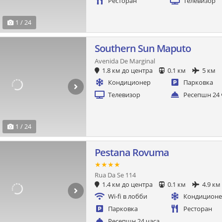
Ресторан
Телевизор
1 / 24
Southern Sun Maputo
Avenida De Marginal
1.8 км до центра
0.1 км
5 км
Кондиционер
Парковка
Телевизор
Ресепшн 24 
1 / 24
Pestana Rovuma
★★★★
Rua Da Se 114
1.4 км до центра
0.1 км
4.9 км
Wi-fi в лобби
Кондицион
Парковка
Ресторан
Ресепшн 24 часа