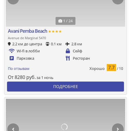
1 / 24
Avani Pemba Beach
★★★★
Avenue de Marginal 5470
2.2 км до центра
0.1 км
2.8 км
Wi-fi в лобби
Сейф
Парковка
Ресторан
7.7
Хорошо
По отзывам
/ 10
От
8280
руб.
за 1 ночь
ПОДРОБНЕЕ