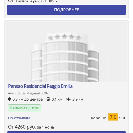
От
10800
руб.
за 1 ночь
ПОДРОБНЕЕ
Pensao Residencial Reggio Emilia
Avenida Da Marginal 8696
0.3 км до центра
0.1 км
3.9 км
В самом центре
7.6
Хорошо
По отзывам
/ 10
От
4260
руб.
за 1 ночь