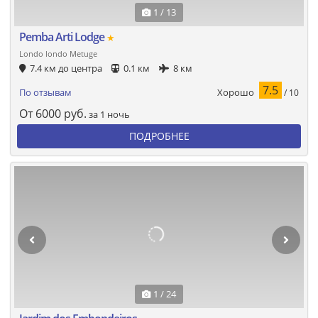
1 / 13
Pemba Arti Lodge
★
Londo londo Metuge
7.4 км до центра
0.1 км
8 км
7.5
Хорошо
По отзывам
/ 10
От
6000
руб.
за 1 ночь
ПОДРОБНЕЕ
1 / 24