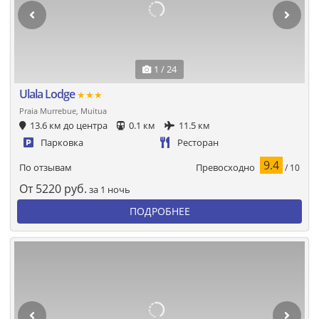
1 / 24
Ulala Lodge
★★★
Praia Murrebue, Muitua
13.6 км до центра
0.1 км
11.5 км
Парковка
Ресторан
9.4
Превосходно
По отзывам
/ 10
От
5220
руб.
за 1 ночь
ПОДРОБНЕЕ