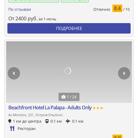
8.4
Отлично
По отзывам
/ 10
От
2400
руб.
за 1 ночь
ПОДРОБНЕЕ
1 / 24
Beachfront Hotel La Palapa - Adults Only
★★★
Av.Morelos, 231, Остров Ольбокс
1 км до центра
0.1 км
0.1 км
Ресторан