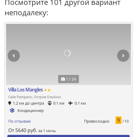
Посмотрите 101 другой вариант
неподалеку:
1 / 24
Villa Los Mangles
★★
Calle Pampano, Остров Ольбокс
1.2 км до центра
0.1 км
0.1 км
Кондиционер
9
Превосходно
По отзывам
/ 10
От
5640
руб.
за 1 ночь