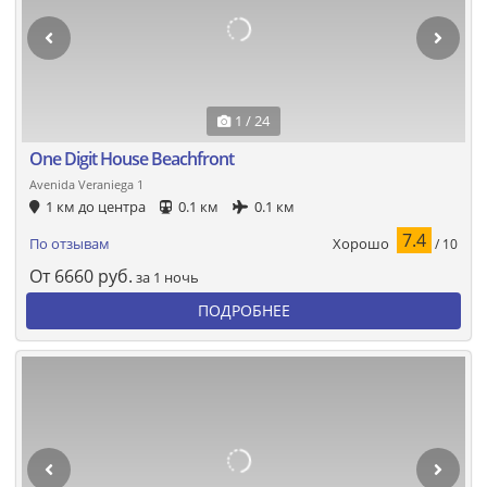
1 / 24
One Digit House Beachfront
Avenida Veraniega 1
1 км до центра
0.1 км
0.1 км
7.4
Хорошо
По отзывам
/ 10
От
6660
руб.
за 1 ночь
ПОДРОБНЕЕ