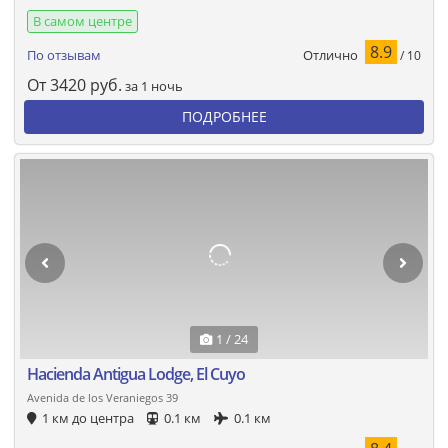
В самом центре
8.9
Отлично
По отзывам
/ 10
От
3420
руб.
за 1 ночь
ПОДРОБНЕЕ
1 / 24
Hacienda Antigua Lodge, El Cuyo
Avenida de los Veraniegos 39
1 км до центра
0.1 км
0.1 км