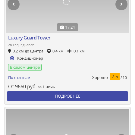
1 / 24
Luxury Guard Tower
28 Triq Inguanez
0.2 км до центра
0.4 км
0.1 км
Кондиционер
В самом центре
7.5
Хорошо
По отзывам
/ 10
От
9660
руб.
за 1 ночь
ПОДРОБНЕЕ