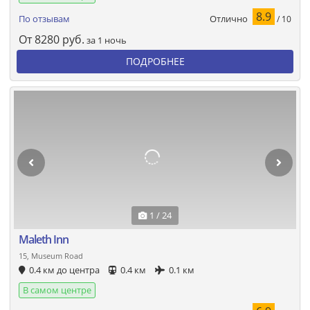
8.9
Отлично
По отзывам
/ 10
От
8280
руб.
за 1 ночь
ПОДРОБНЕЕ
1 / 24
Maleth Inn
15, Museum Road
0.4 км до центра
0.4 км
0.1 км
В самом центре