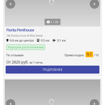
1 / 20
Fiorita Penthouse
142 Fiorita Court St Rita Street
0.6 км до центра
0.5 км
0.1 км
Хорошее расположение
9.1
Превосходно
По отзывам
/ 10
От
2820
руб.
за 1 ночь
ПОДРОБНЕЕ