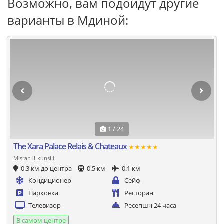
Возможно, вам подойдут другие
варианты в Мдиной:
1 / 24
The Xara Palace Relais & Chateaux
★★★★★
Misrah il-kunsill
0.3 км до центра
0.5 км
0.1 км
Кондиционер
Сейф
Парковка
Ресторан
Телевизор
Ресепшн 24 часа
В самом центре