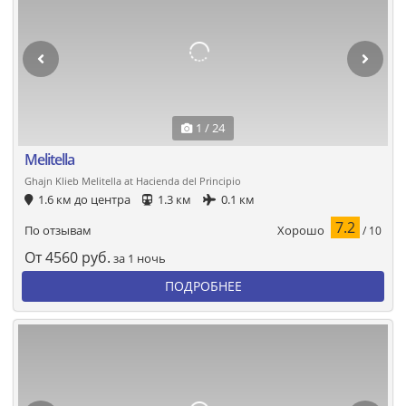
1 / 24
Melitella
Ghajn Klieb Melitella at Hacienda del Principio
1.6 км до центра
1.3 км
0.1 км
7.2
Хорошо
По отзывам
/ 10
От
4560
руб.
за 1 ночь
ПОДРОБНЕЕ