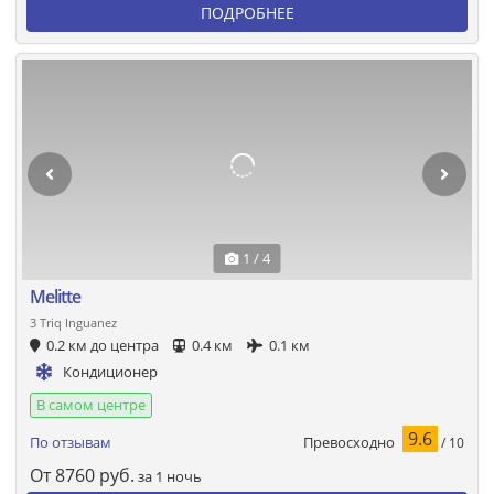
ПОДРОБНЕЕ
1 / 4
Melitte
3 Triq Inguanez
0.2 км до центра
0.4 км
0.1 км
Кондиционер
В самом центре
9.6
Превосходно
По отзывам
/ 10
От
8760
руб.
за 1 ночь