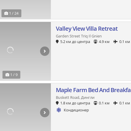
1 / 24
Valley View Villa Retreat
Garden Street Triq Il Gnien
5.2 км до центра
4.9 км
0.1 км
1 / 9
Maple Farm Bed And Breakfa
Buskett Road, Дингли
1.8 км до центра
0.1 км
0.1 км
Кондиционер