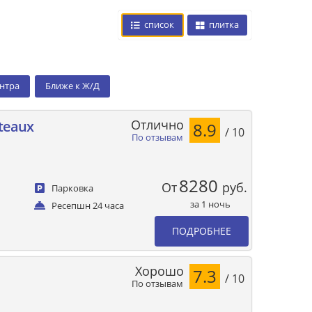
список
плитка
ентра
Ближе к Ж/Д
Отлично
ateaux
8.9
/ 10
По отзывам
8280
От
руб.
Парковка
за 1 ночь
Ресепшн 24 часа
ПОДРОБНЕЕ
Хорошо
7.3
/ 10
По отзывам