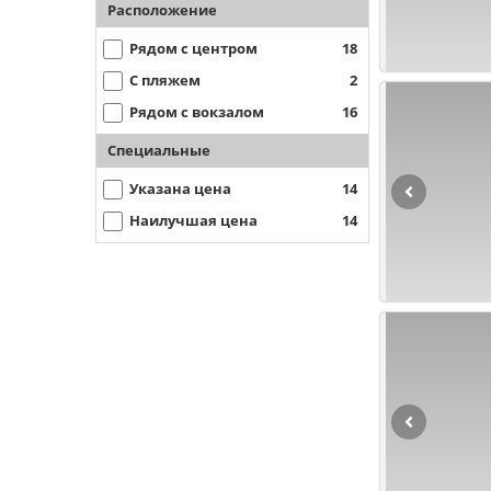
Расположение
Рядом с центром
18
С пляжем
2
Рядом с вокзалом
16
Специальные
Указана цена
14
Наилучшая цена
14