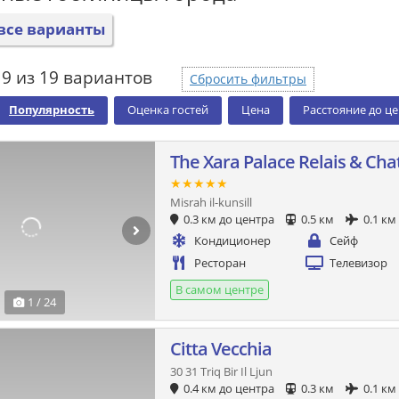
все варианты
9 из 19 вариантов
Сбросить фильтры
Популярность
Оценка гостей
Цена
Расстояние до ц
The Xara Palace Relais & Ch
★★★★★
Misrah il-kunsill
0.3 км до центра
0.5 км
0.1 км
Кондиционер
Сейф
Ресторан
Телевизор
В самом центре
1 / 24
Citta Vecchia
30 31 Triq Bir Il Ljun
0.4 км до центра
0.3 км
0.1 км