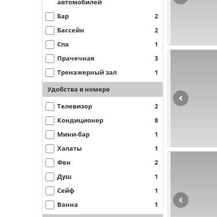
автомобилей
Бар
2
Бассейн
2
Спа
1
Прачечная
3
Тренажерный зал
1
Удобства в номере
Телевизор
2
Кондиционер
8
Мини-бар
1
Халаты
1
Фен
2
Душ
1
Сейф
1
Ванна
1