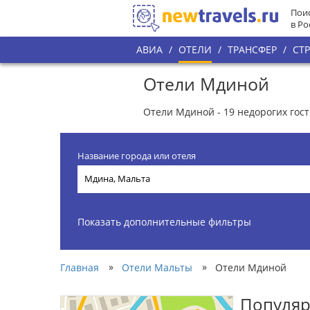
Поис
в Ро
АВИА
/
ОТЕЛИ
/
ТРАНСФЕР
/
СТ
Отели Мдиной
Отели Мдиной - 19 недорогих го
Название города или отеля
Показать дополнительные фильтры
»
»
Главная
Отели Мальты
Отели Мдиной
Популяр