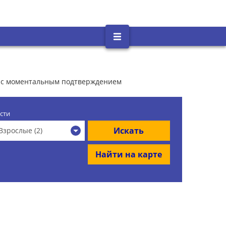
н с моментальным подтверждением
сти
Искать
Взрослые (2)
Найти на карте