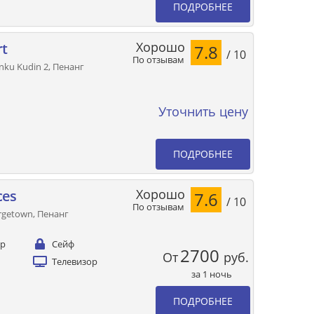
ПОДРОБНЕЕ
Хорошо
rt
7.8
/ 10
По отзывам
nku Kudin 2, Пенанг
Уточнить цену
ПОДРОБНЕЕ
Хорошо
ces
7.6
/ 10
По отзывам
eorgetown, Пенанг
ер
Сейф
2700
От
руб.
Телевизор
за 1 ночь
ПОДРОБНЕЕ