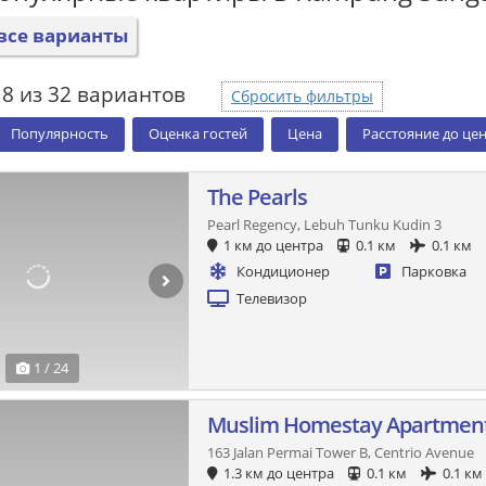
все варианты
8 из 32 вариантов
Сбросить фильтры
Популярность
Оценка гостей
Цена
Расстояние до це
The Pearls
Pearl Regency, Lebuh Tunku Kudin 3
1 км до центра
0.1 км
0.1 км
Кондиционер
Парковка
Телевизор
1 / 24
Muslim Homestay Apartmen
163 Jalan Permai Tower B, Centrio Avenue
1.3 км до центра
0.1 км
0.1 км