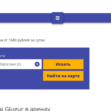
 от 1680 рублей за сутки.
сти
Искать
Взрослые (2)
Найти на карте
 Glugur в аренду