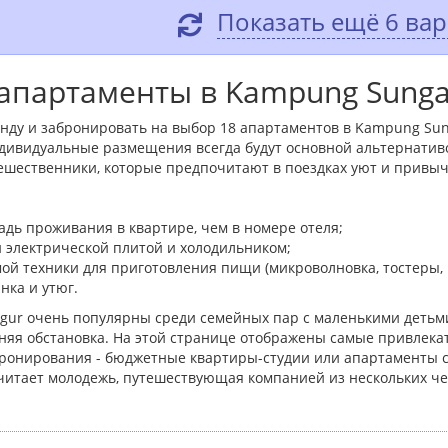
Показать ещё 6 ва
апартаменты в Kampung Sungai
ренду и забронировать на выбор 18 апартаментов в Kampung Sun
ндивидуальные размещения всегда будут основной альтернатив
ешественники, которые предпочитают в поездках уют и привы
дь проживания в квартире, чем в номере отеля;
и электрической плитой и холодильником;
ой техники для приготовления пищи (микроволновка, тостеры,
нка и утюг.
gur очень популярны среди семейных пар с маленькими детьми
яя обстановка. На этой странице отображены самые привлека
бронирования - бюджетные квартиры-студии или апартаменты 
читает молодежь, путешествующая компанией из нескольких че