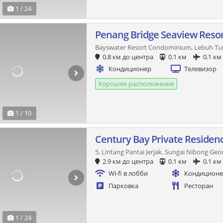
1 / 24
Penang Bridge Seaview Reso
Bayswater Resort Condominium, Lebuh Tu
0.8 км до центра
0.1 км
0.1 км
Кондиционер
Телевизор
Хорошее расположение
1 / 10
Century Bay Private Residen
5, Lintang Pantai Jerjak, Sungai Nibong G
2.9 км до центра
0.1 км
0.1 км
Wi-fi в лобби
Кондицион
Парковка
Ресторан
1 / 24