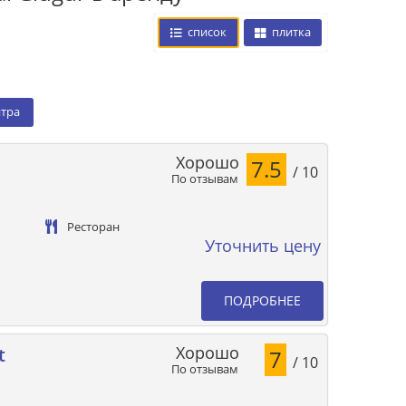
список
плитка
нтра
Хорошо
7.5
/ 10
По отзывам
Ресторан
Уточнить цену
ПОДРОБНЕЕ
Хорошо
t
7
/ 10
По отзывам