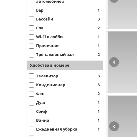
автомобилей
Бар
1
Бассейн
3
Спа
2
Wi-Fi в лобби
1
Прачечная
1
Тренажерный зал
2
Удобства в номере
Телевизор
3
Кондиционер
3
Фен
2
Душ
1
Сейф
1
Ванна
1
Ежедневная уборка
1