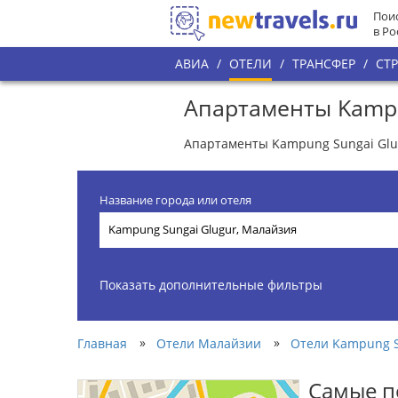
Поис
в Ро
АВИА
/
ОТЕЛИ
/
ТРАНСФЕР
/
СТ
Апартаменты Kampu
Апартаменты Kampung Sungai Glugu
Название города или отеля
Показать дополнительные фильтры
»
»
Главная
Отели Малайзии
Отели Kampung S
Самые п