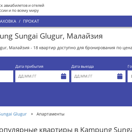
к авиабилетов и отелей
ссии и по всему миру
РАХОВКА
/
ПРОКАТ
ng Sungai Glugur, Малайзия
r, Малайзия - 18 квартир доступно для бронирования по ценам
Дата прибытия
Дата выезда
Го
»
ungai Glugur
Апартаменты
опулярные квартиры в Kampung Sungai