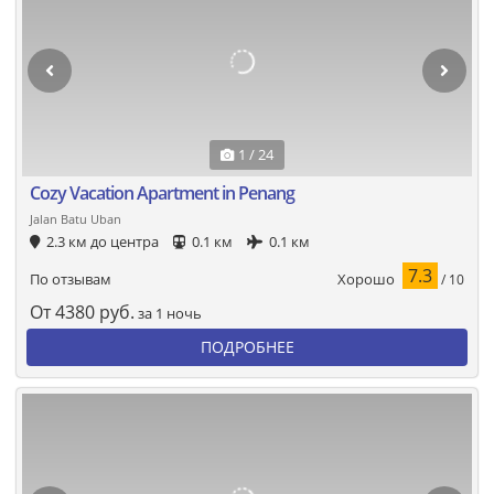
1 / 24
Cozy Vacation Apartment in Penang
Jalan Batu Uban
2.3 км до центра
0.1 км
0.1 км
7.3
Хорошо
По отзывам
/ 10
От
4380
руб.
за 1 ночь
ПОДРОБНЕЕ