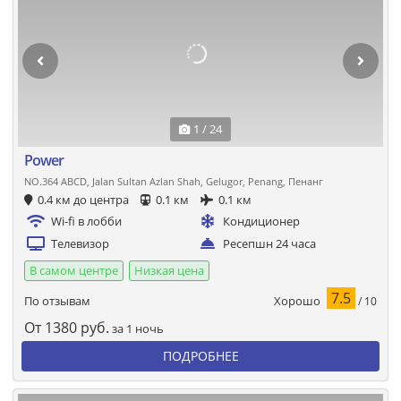
1 / 24
Power
NO.364 ABCD, Jalan Sultan Azlan Shah, Gelugor, Penang, Пенанг
0.4 км до центра
0.1 км
0.1 км
Wi-fi в лобби
Кондиционер
Телевизор
Ресепшн 24 часа
В самом центре
Низкая цена
7.5
Хорошо
По отзывам
/ 10
От
1380
руб.
за 1 ночь
ПОДРОБНЕЕ