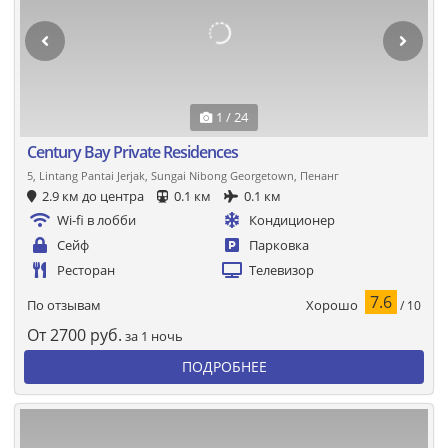
1 / 24
Century Bay Private Residences
5, Lintang Pantai Jerjak, Sungai Nibong Georgetown, Пенанг
2.9 км до центра
0.1 км
0.1 км
Wi-fi в лобби
Кондиционер
Сейф
Парковка
Ресторан
Телевизор
7.6
Хорошо
По отзывам
/ 10
От
2700
руб.
за 1 ночь
ПОДРОБНЕЕ