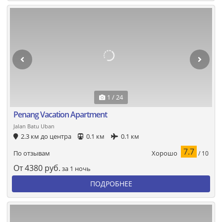
1 / 24
Penang Vacation Apartment
Jalan Batu Uban
2.3 км до центра
0.1 км
0.1 км
7.7
Хорошо
По отзывам
/ 10
От
4380
руб.
за 1 ночь
ПОДРОБНЕЕ