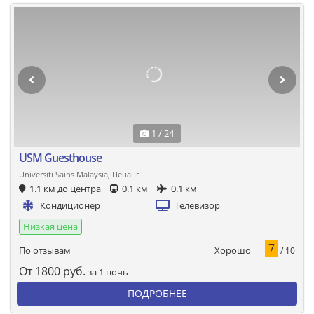
1 / 24
USM Guesthouse
Universiti Sains Malaysia, Пенанг
1.1 км до центра
0.1 км
0.1 км
Кондиционер
Телевизор
Низкая цена
7
Хорошо
По отзывам
/ 10
От
1800
руб.
за 1 ночь
ПОДРОБНЕЕ