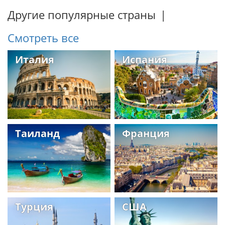
Другие популярные страны
|
Смотреть все
Италия
Испания
Таиланд
Франция
Турция
США