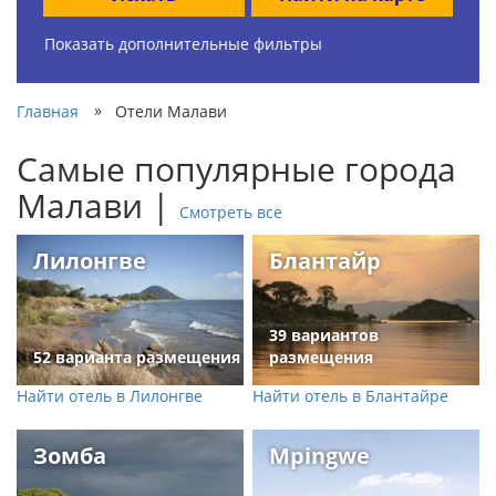
Показать дополнительные фильтры
»
Главная
Отели Малави
Самые популярные города
Малави |
Смотреть все
Лилонгве
Блантайр
39 вариантов
52 варианта размещения
размещения
Найти отель в Лилонгве
Найти отель в Блантайре
Зомба
Mpingwe