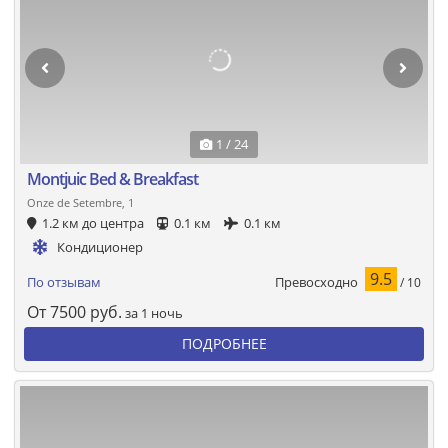
1 / 24
Montjuic Bed & Breakfast
Onze de Setembre, 1
1.2 км до центра
0.1 км
0.1 км
Кондиционер
9.5
Превосходно
По отзывам
/ 10
От
7500
руб.
за 1 ночь
ПОДРОБНЕЕ