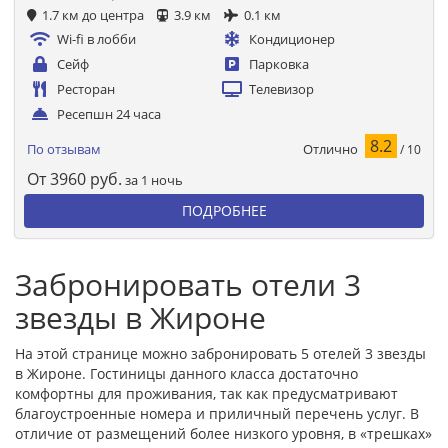
1.7 км до центра
3.9 км
0.1 км
Wi-fi в лобби
Кондиционер
Сейф
Парковка
Ресторан
Телевизор
Ресепшн 24 часа
8.2
Отлично
По отзывам
/ 10
От
3960
руб.
за 1 ночь
ПОДРОБНЕЕ
Забронировать отели 3
звезды в Жироне
На этой странице можно забронировать 5 отелей 3 звезды
в Жироне. Гостиницы данного класса достаточно
комфортны для проживания, так как предусматривают
благоустроенные номера и приличный перечень услуг. В
отличие от размещений более низкого уровня, в «трешках»