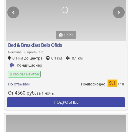
1 / 21
Bed & Breakfast Bells Oficis
Germans Busquets, 2 2º
0.1 км до центра
0.1 км
0.1 км
Кондиционер
В самом центре
9.1
Превосходно
По отзывам
/ 10
От
4560
руб.
за 1 ночь
ПОДРОБНЕЕ