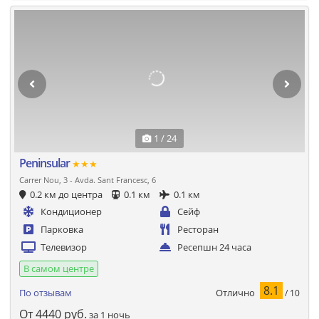
1 / 24
Peninsular
★★★
Carrer Nou, 3 - Avda. Sant Francesc, 6
0.2 км до центра
0.1 км
0.1 км
Кондиционер
Сейф
Парковка
Ресторан
Телевизор
Ресепшн 24 часа
В самом центре
8.1
Отлично
По отзывам
/ 10
От
4440
руб.
за 1 ночь