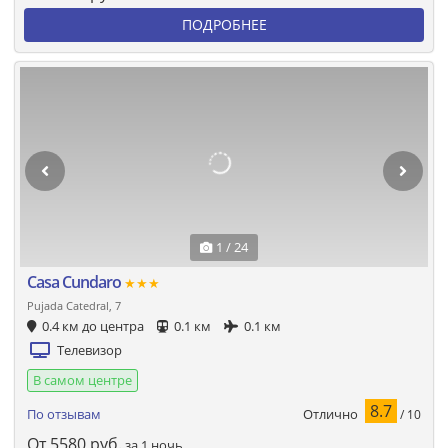
ПОДРОБНЕЕ
1 / 24
Casa Cundaro
★★★
Pujada Catedral, 7
0.4 км до центра
0.1 км
0.1 км
Телевизор
В самом центре
8.7
Отлично
По отзывам
/ 10
От
5580
руб.
за 1 ночь