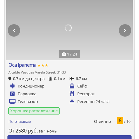
1 / 24
Oca Ipanema
★★★
Alcalde Vázquez Varela Street, 31-33
0.7 км до центра
0.1 км
6.7 км
Кондиционер
Сейф
Парковка
Ресторан
Телевизор
Ресепшн 24 часа
Хорошее расположение
8
Отлично
По отзывам
/ 10
От
2580
руб.
за 1 ночь