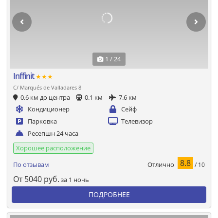
1 / 24
Inffinit
★★★
C/ Marqués de Valladares 8
0.6 км до центра
0.1 км
7.6 км
Кондиционер
Сейф
Парковка
Телевизор
Ресепшн 24 часа
Хорошее расположение
8.8
Отлично
По отзывам
/ 10
От
5040
руб.
за 1 ночь
ПОДРОБНЕЕ