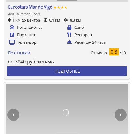
Eurostars Mar de Vigo
★★★★
Avd. Beiramar, 57-59
1 км до центра
0.1 км
8.3 км
Кондиционер
Сейф
Парковка
Ресторан
Телевизор
Ресепшн 24 часа
8.3
Отлично
По отзывам
/ 10
От
3840
руб.
за 1 ночь
ПОДРОБНЕЕ