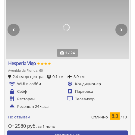
1 / 24
Hesperia Vigo
★★★★
Avenida da Florida, 60
2.4 км до центра
0.1 км
8.9 км
Wi-fi в лобби
Кондиционер
Сейф
Парковка
Ресторан
Телевизор
Ресепшн 24 часа
8.3
Отлично
По отзывам
/ 10
От
2580
руб.
за 1 ночь