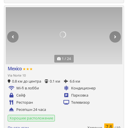
1 / 24
Mexico
★★★
Via Norte 10
0.8 км до центра
0.1 км
6.6 км
Wi-fi в лобби
Кондиционер
Сейф
Парковка
Ресторан
Телевизор
Ресепшн 24 часа
Хорошее расположение
7.8
Хорошо
По отзывам
/ 10