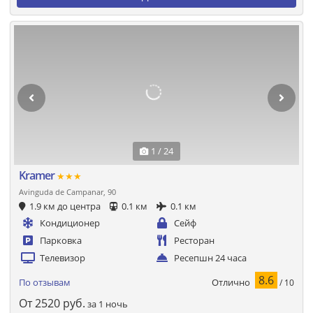
1 / 24
Kramer
★★★
Avinguda de Campanar, 90
1.9 км до центра
0.1 км
0.1 км
Кондиционер
Сейф
Парковка
Ресторан
Телевизор
Ресепшн 24 часа
8.6
Отлично
По отзывам
/ 10
От
2520
руб.
за 1 ночь