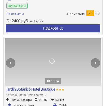
Низкая цена
6.1
Нормально
По отзывам
/ 10
От
2400
руб.
за 1 ночь
ПОДРОБНЕЕ
1 / 24
Jardin Botanico Hotel Boutique
★★★
Carrer del Dotor Peset Cervera, 6
1 км до центра
0.1 км
0.1 км
Кондиционер
Сейф