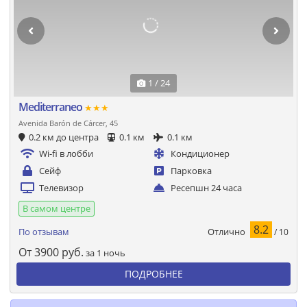
1 / 24
Mediterraneo
★★★
Avenida Barón de Cárcer, 45
0.2 км до центра
0.1 км
0.1 км
Wi-fi в лобби
Кондиционер
Сейф
Парковка
Телевизор
Ресепшн 24 часа
В самом центре
8.2
Отлично
По отзывам
/ 10
От
3900
руб.
за 1 ночь
ПОДРОБНЕЕ