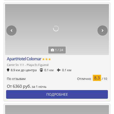
1 / 24
ApartHotel Colomar
★★★
Carrer Sn 111 - Playa Es Figueral
8.9 км до центра
0.1 км
0.1 км
8.3
Отлично
По отзывам
/ 10
От
6360
руб.
за 1 ночь
ПОДРОБНЕЕ