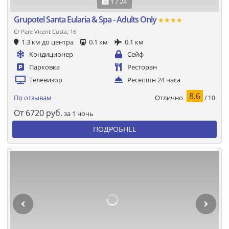
1 / 24
Grupotel Santa Eularia & Spa - Adults Only
★★★★
C/ Pare Vicent Costa, 16
1.3 км до центра
0.1 км
0.1 км
Кондиционер
Сейф
Парковка
Ресторан
Телевизор
Ресепшн 24 часа
8.6
Отлично
По отзывам
/ 10
От
6720
руб.
за 1 ночь
ПОДРОБНЕЕ