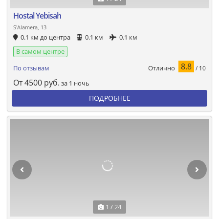
Hostal Yebisah
S'Alamera, 13
0.1 км до центра
0.1 км
0.1 км
В самом центре
8.8
Отлично
По отзывам
/ 10
От
4500
руб.
за 1 ночь
ПОДРОБНЕЕ
1 / 24