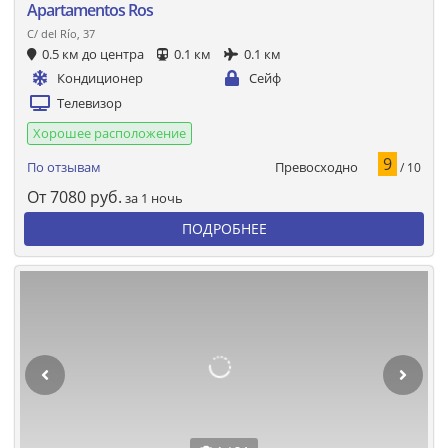
Apartamentos Ros
C/ del Río, 37
0.5 км до центра
0.1 км
0.1 км
Кондиционер
Сейф
Телевизор
Хорошее расположение
9
Превосходно
По отзывам
/ 10
От
7080
руб.
за 1 ночь
ПОДРОБНЕЕ