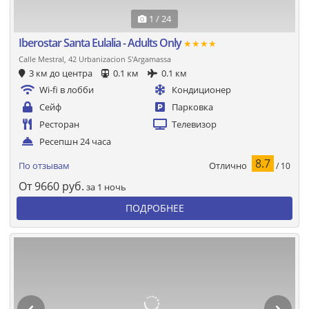
1 / 24
Iberostar Santa Eulalia - Adults Only
★★★★
Calle Mestral, 42 Urbanizacion S'Argamassa
3 км до центра
0.1 км
0.1 км
Wi-fi в лобби
Кондиционер
Сейф
Парковка
Ресторан
Телевизор
Ресепшн 24 часа
8.7
Отлично
По отзывам
/ 10
От
9660
руб.
за 1 ночь
ПОДРОБНЕЕ