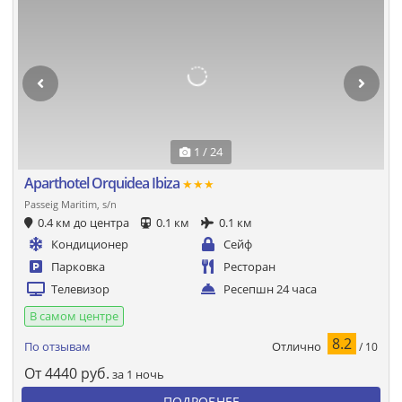
1 / 24
Aparthotel Orquidea Ibiza
★★★
Passeig Maritim, s/n
0.4 км до центра
0.1 км
0.1 км
Кондиционер
Сейф
Парковка
Ресторан
Телевизор
Ресепшн 24 часа
В самом центре
8.2
Отлично
По отзывам
/ 10
От
4440
руб.
за 1 ночь
ПОДРОБНЕЕ