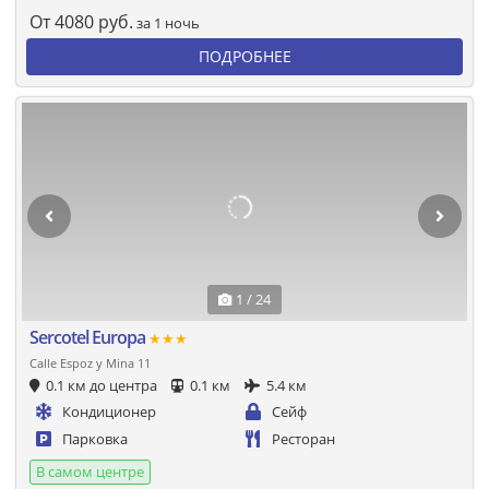
От
4080
руб.
за 1 ночь
ПОДРОБНЕЕ
1 / 24
Sercotel Europa
★★★
Calle Espoz y Mina 11
0.1 км до центра
0.1 км
5.4 км
Кондиционер
Сейф
Парковка
Ресторан
В самом центре