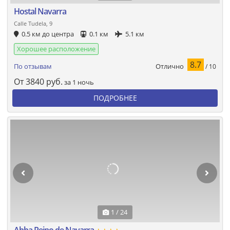
Hostal Navarra
Calle Tudela, 9
0.5 км до центра
0.1 км
5.1 км
Хорошее расположение
8.7
Отлично
По отзывам
/ 10
От
3840
руб.
за 1 ночь
ПОДРОБНЕЕ
1 / 24
Abba Reino de Navarra