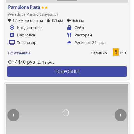
Pamplona Plaza
★★
Avenida de Marcelo Celayeta, 35
1.4 км до центра
0.1 км
6.6 км
Кондиционер
Сейф
Парковка
Ресторан
Телевизор
Ресепшн 24 часа
8
Отлично
По отзывам
/ 10
От
4440
руб.
за 1 ночь
ПОДРОБНЕЕ