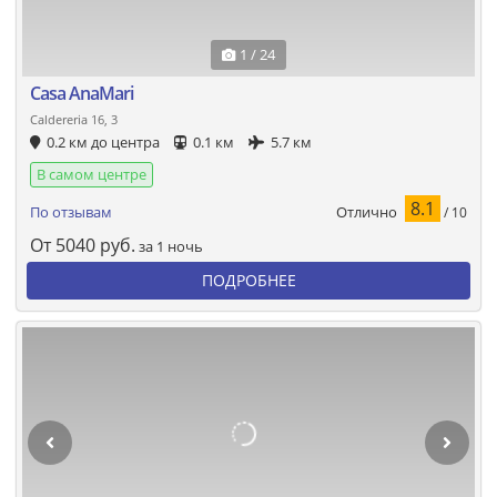
1 / 24
Casa AnaMari
Caldereria 16, 3
0.2 км до центра
0.1 км
5.7 км
В самом центре
8.1
Отлично
По отзывам
/ 10
От
5040
руб.
за 1 ночь
ПОДРОБНЕЕ