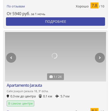
7.8
Хорошо
По отзывам
/ 10
От
5940
руб.
за 1 ночь
ПОДРОБНЕЕ
1 / 24
Apartamento Jarauta
Calle Joaquin Jarauta 18, 3º dcha.
0.3 км до центра
0.1 км
5.7 км
В самом центре
8.1