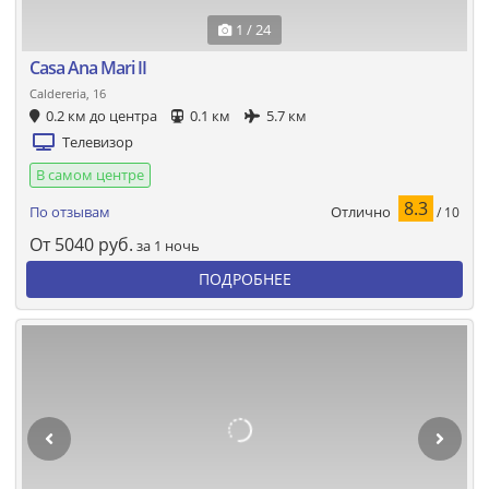
1 / 24
Casa Ana Mari II
Caldereria, 16
0.2 км до центра
0.1 км
5.7 км
Телевизор
В самом центре
8.3
Отлично
По отзывам
/ 10
От
5040
руб.
за 1 ночь
ПОДРОБНЕЕ