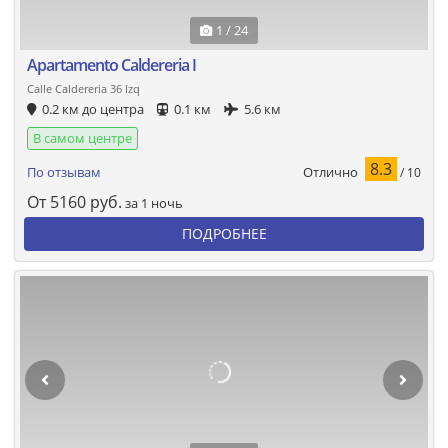
1 / 24
Apartamento Caldereria I
Calle Caldereria 36 Izq
0.2 км до центра
0.1 км
5.6 км
В самом центре
8.3
Отлично
По отзывам
/ 10
От
5160
руб.
за 1 ночь
ПОДРОБНЕЕ