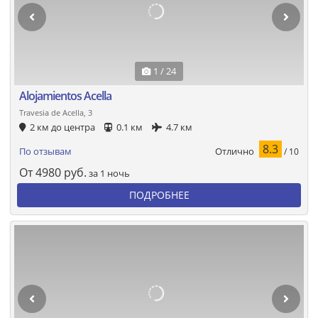
1 / 24
Alojamientos Acella
Travesia de Acella, 3
2 км до центра
0.1 км
4.7 км
8.3
Отлично
По отзывам
/ 10
От
4980
руб.
за 1 ночь
ПОДРОБНЕЕ