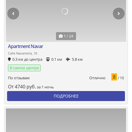
1 / 24
Apartment Navar
Calle Navarreria, 10
0.3 км до центра
0.1 км
5.8 км
В самом центре
8
Отлично
По отзывам
/ 10
От
4740
руб.
за 1 ночь
ПОДРОБНЕЕ