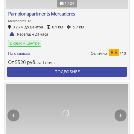
1 / 24
Pamplonapartments Mercaderes
Mercaderes, 18
0.2 км до центра
0.1 км
5.7 км
Ресепшн 24 часа
В самом центре
8.6
Отлично
По отзывам
/ 10
От
5520
руб.
за 1 ночь
ПОДРОБНЕЕ