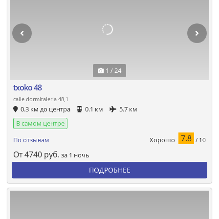
1 / 24
txoko 48
calle dormitaleria 48,1
0.3 км до центра
0.1 км
5.7 км
В самом центре
7.8
Хорошо
По отзывам
/ 10
От
4740
руб.
за 1 ночь
ПОДРОБНЕЕ