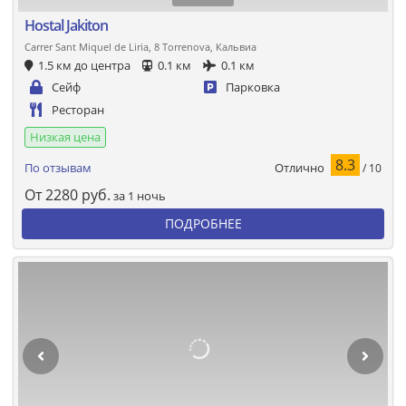
Hostal Jakiton
Carrer Sant Miquel de Liria, 8 Torrenova, Кальвиа
1.5 км до центра
0.1 км
0.1 км
Сейф
Парковка
Ресторан
Низкая цена
8.3
Отлично
По отзывам
/ 10
От
2280
руб.
за 1 ночь
ПОДРОБНЕЕ