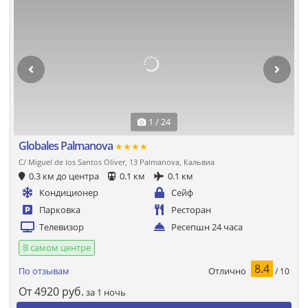
1 / 24
Globales Palmanova
★★★★
C/ Miguel de los Santos Oliver, 13 Palmanova, Кальвиа
0.3 км до центра
0.1 км
0.1 км
Кондиционер
Сейф
Парковка
Ресторан
Телевизор
Ресепшн 24 часа
В самом центре
8.4
Отлично
По отзывам
/ 10
От
4920
руб.
за 1 ночь