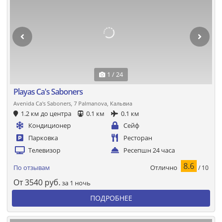
1 / 24
Playas Ca's Saboners
Avenida Ca's Saboners, 7 Palmanova, Кальвиа
1.2 км до центра
0.1 км
0.1 км
Кондиционер
Сейф
Парковка
Ресторан
Телевизор
Ресепшн 24 часа
8.6
Отлично
По отзывам
/ 10
От
3540
руб.
за 1 ночь
ПОДРОБНЕЕ