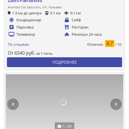
Zafiro Palmanova
Avenida Cas Saboners, s/n, Кальвиа
1.3 км до центра
0.1 км
0.1 км
Кондиционер
Сейф
Парковка
Ресторан
Телевизор
Ресепшн 24 часа
8.7
Отлично
По отзывам
/ 10
От
6540
руб.
за 1 ночь
ПОДРОБНЕЕ
1 / 24