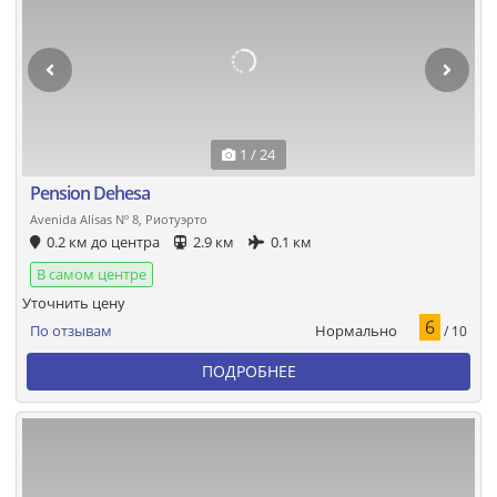
1 / 24
Pension Dehesa
Avenida Alisas Nº 8, Риотуэрто
0.2 км до центра
2.9 км
0.1 км
В самом центре
Уточнить цену
6
Нормально
По отзывам
/ 10
ПОДРОБНЕЕ