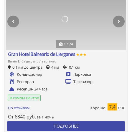
1 / 24
Gran Hotel Balneario de Lierganes
★★★
Barrio El Calgar, s/n, Льерганес
0.1 км до центра
4 км
0.1 км
Кондиционер
Парковка
Ресторан
Телевизор
Ресепшн 24 часа
В самом центре
7.4
Хорошо
По отзывам
/ 10
От
6840
руб.
за 1 ночь
ПОДРОБНЕЕ