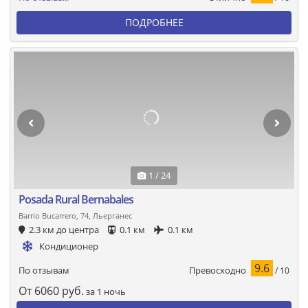
ПОДРОБНЕЕ
1 / 24
Posada Rural Bernabales
Barrio Bucarrero, 74, Льерганес
2.3 км до центра
0.1 км
0.1 км
Кондиционер
9.6
Превосходно
По отзывам
/ 10
От
6060
руб.
за 1 ночь