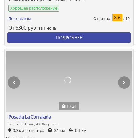
Хорошее расположение
8.6
Отлично
По отзывам
/ 10
От
6300
руб.
за 1 ночь
ПОДРОБНЕЕ
1 / 24
Posada La Corralada
Barrio La Herran, 43, Льерганес
3.3 км до центра
0.1 км
0.1 км