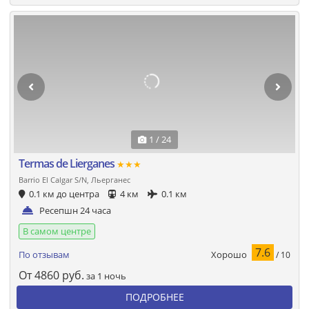
1 / 24
Termas de Lierganes
★★★
Barrio El Calgar S/N, Льерганес
0.1 км до центра
4 км
0.1 км
Ресепшн 24 часа
В самом центре
7.6
Хорошо
По отзывам
/ 10
От
4860
руб.
за 1 ночь
ПОДРОБНЕЕ