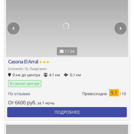
1 / 24
Casona El Arral
★★★
Convento 10, Льерганес
0 км до центра
4.1 км
0.1 км
В самом центре
9.1
Превосходно
По отзывам
/ 10
От
6600
руб.
за 1 ночь
ПОДРОБНЕЕ