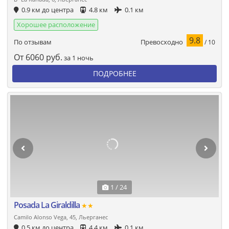
0.9 км до центра
4.8 км
0.1 км
Хорошее расположение
9.8
Превосходно
По отзывам
/ 10
От
6060
руб.
за 1 ночь
ПОДРОБНЕЕ
1 / 24
Posada La Giraldilla
★★
Camilo Alonso Vega, 45, Льерганес
0.5 км до центра
4.4 км
0.1 км