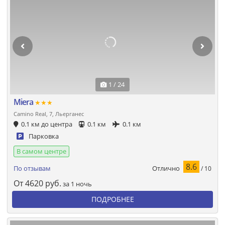
1 / 24
Miera
★★★
Camino Real, 7, Льерганес
0.1 км до центра
0.1 км
0.1 км
Парковка
В самом центре
8.6
Отлично
По отзывам
/ 10
От
4620
руб.
за 1 ночь
ПОДРОБНЕЕ