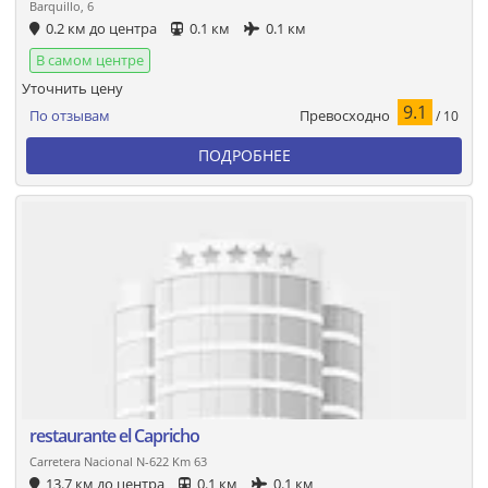
Barquillo, 6
0.2 км до центра
0.1 км
0.1 км
В самом центре
Уточнить цену
9.1
Превосходно
По отзывам
/ 10
ПОДРОБНЕЕ
restaurante el Capricho
Carretera Nacional N-622 Km 63
13.7 км до центра
0.1 км
0.1 км