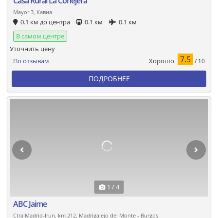
Casa Rural La Conejera
Mayor 3, Кавиа
0.1 км до центра
0.1 км
0.1 км
В самом центре
Уточнить цену
7.5
Хорошо
По отзывам
/ 10
ПОДРОБНЕЕ
1 / 4
ABC Jaime
Ctra Madrid-Irun, km 212, Madrigalejo del Monte - Burgos