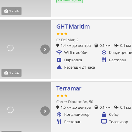
1 / 24
GHT Maritim
★★★
C/ Del Mar, 2
1.4 км до центра
0.1 км
0.1 км
Wi-fi в лобби
Кондицион
Парковка
Ресторан
Ресепшн 24 часа
1 / 24
Terramar
★★★
Carrer Diputación, 50
1.5 км до центра
0.1 км
0.1 км
Кондиционер
Сейф
Ресторан
Телевизор