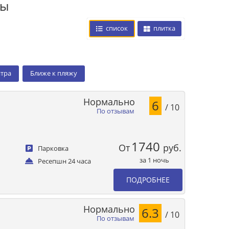
цы
список
плитка
нтра
Ближе к пляжу
Нормально
6
/ 10
По отзывам
1740
От
руб.
Парковка
за 1 ночь
Ресепшн 24 часа
ПОДРОБНЕЕ
Нормально
6.3
/ 10
По отзывам