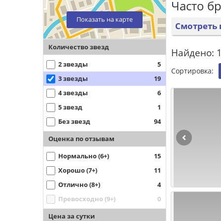
Часто б
Показать на карте
Смотреть 
Количество звезд
Найдено: 
2 звезды
5
Сортировка:
3 звезды
19
4 звезды
6
5 звезд
1
Без звезд
94
Оценка по отзывам
Нормально (6+)
15
Хорошо (7+)
11
Отлично (8+)
4
Превосходно (9+)
0
Цена за сутки