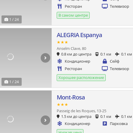
Ресторан
Телевизор
В самом центре
1 / 24
ALEGRIA Espanya
★★★
Anselm Clave, 80
0.8 км до центра
0.1 км
0.1 км
Кондиционер
Сейф
Ресторан
Телевизор
Хорошее расположение
1 / 24
Mont-Rosa
★★★
Passeig de les Roques, 13-25
1.5 км до центра
0.1 км
0.1 км
Кондиционер
Парковка
Низкая цена