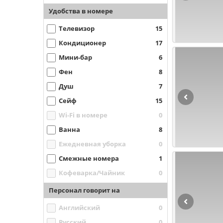
Удобства в номере
Телевизор
15
Кондиционер
17
Мини-бар
6
Фен
8
Душ
7
Сейф
15
Wi-Fi в номере
0
Ванна
8
Ежедневная уборка
0
Смежные номера
1
Кофеварка/Чайник
0
Персонал говорит на
Английский
0
Русский
0