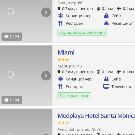
Sant Josep, 66
0.7 км до центра
0.1 км
0.1 км
Кондиционер
Сейф
Ресторан
Ресепшн 24 
Хорошее расположение
1 / 24
Miami
★★★
Monturiol, 45
0.3 км до центра
0.1 км
0.1 км
Кондиционер
Сейф
Ресторан
Телевизор
В самом центре
1 / 24
Medplaya Hotel Santa Monic
★★★
Avda. del Turisme, 72-78