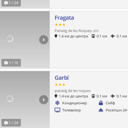
1 / 24
Fragata
★★★
Passeig de les Roques, s/n
1.6 км до центра
0.1 км
0.1 км
1 / 10
Garbí
★★★
passeig de les roques
1.4 км до центра
0.1 км
0.1 км
Кондиционер
Сейф
Телевизор
Ресепшн 24 
1 / 24