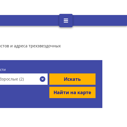
истов и адреса трехзвездочных
сти
Искать
Взрослые (2)
Найти на карте