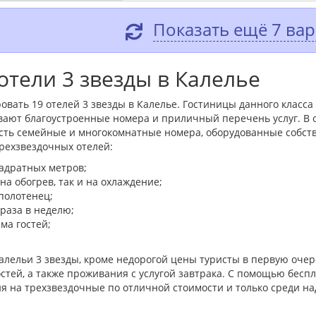
Показать ещё 7 ва
тели 3 звезды в Калелье
овать 19 отелей 3 звезды в Калелье. Гостиницы данного класс
вают благоустроенные номера и приличный перечень услуг. В
 есть семейные и многокомнатные номера, оборудованные собст
ехзвездочных отелей:
адратных метров;
а обогрев, так и на охлаждение;
полотенец;
 раза в неделю;
ма гостей;
алельи 3 звезды, кроме недорогой цены туристы в первую оч
стей, а также проживания с услугой завтрака. С помощью беспл
я на трехзвездочные по отличной стоимости и только среди н