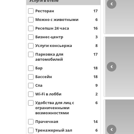
Услуги в отеле
Ресторан
17
Можно с животными
6
Ресепшн 24 часа
16
Бизнес-центр
3
Услуги консьержа
8
Парковка для
17
автомобилей
Бар
18
Бассейн
18
Спа
9
Wi-Fi в лобби
2
Удобства для лиц с
6
ограниченными
возможностями
Прачечная
14
Тренажерный зал
6