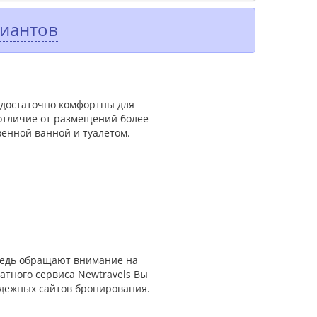
риантов
а достаточно комфортны для
 отличие от размещений более
венной ванной и туалетом.
ередь обращают внимание на
атного сервиса Newtravels Вы
адежных сайтов бронирования.