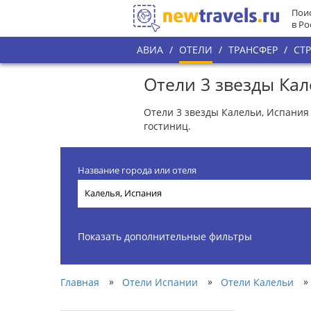
Поис
в Ро
АВИА
/
ОТЕЛИ
/
ТРАНСФЕР
/
СТ
Отели 3 звезды Ка
Отели 3 звезды Калельи, Испания 
гостиниц.
Название города или отеля
Показать дополнительные фильтры
»
»
»
Главная
Отели Испании
Отели Калельи