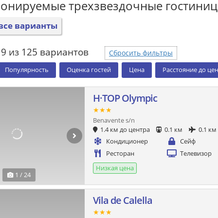
ронируемые трехзвездочные гостини
все варианты
19 из 125 вариантов
Сбросить фильтры
Популярность
Оценка гостей
Цена
Расстояние до це
H·TOP Olympic
★★★
Benavente s/n
1.4 км до центра
0.1 км
0.1 км
Кондиционер
Сейф
Ресторан
Телевизор
Низкая цена
1 / 24
Vila de Calella
★★★