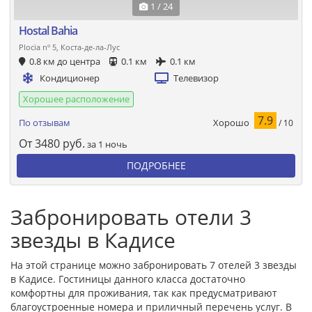
1 / 24
Hostal Bahia
Plocia nº 5, Коста-де-ла-Лус
0.8 км до центра
0.1 км
0.1 км
Кондиционер
Телевизор
Хорошее расположение
7.9
Хорошо
По отзывам
/ 10
От
3480
руб.
за 1 ночь
ПОДРОБНЕЕ
Забронировать отели 3
звезды в Кадисе
На этой странице можно забронировать 7 отелей 3 звезды
в Кадисе. Гостиницы данного класса достаточно
комфортны для проживания, так как предусматривают
благоустроенные номера и приличный перечень услуг. В