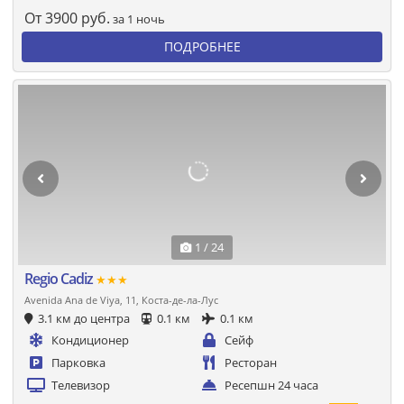
От
3900
руб.
за 1 ночь
ПОДРОБНЕЕ
1 / 24
Regio Cadiz
★★★
Avenida Ana de Viya, 11, Коста-де-ла-Лус
3.1 км до центра
0.1 км
0.1 км
Кондиционер
Сейф
Парковка
Ресторан
Телевизор
Ресепшн 24 часа