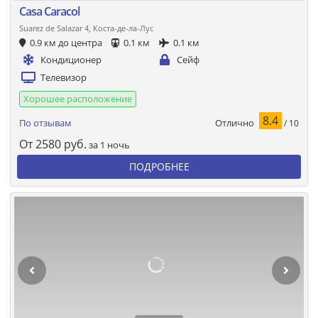
Casa Caracol
Suarez de Salazar 4, Коста-де-ла-Лус
0.9 км до центра
0.1 км
0.1 км
Кондиционер
Сейф
Телевизор
Хорошее расположение
8.4
Отлично
По отзывам
/ 10
От
2580
руб.
за 1 ночь
ПОДРОБНЕЕ