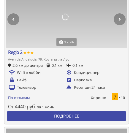
1 / 24
Regio 2
★★★
Avenida Andalucía, 79, Коста-де-ла-Лус
2.6 км до центра
0.1 км
0.1 км
Wi-fi в лобби
Кондиционер
Сейф
Парковка
Телевизор
Ресепшн 24 часа
7
Хорошо
По отзывам
/ 10
От
4440
руб.
за 1 ночь
ПОДРОБНЕЕ