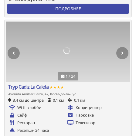
ПОДРОБНЕЕ
1 / 24
Tryp Cadiz La Caleta
★★★★
Avenida Amilcar Barca, 47, Коста-де-ла-Лус
3.4 км до центра
0.1 км
0.1 км
Wi-fi в лобби
Кондиционер
Сейф
Парковка
Ресторан
Телевизор
Ресепшн 24 часа