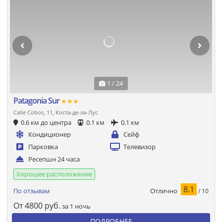
1 / 24
Patagonia Sur
★★★
Calle Cobos, 11, Коста-де-ла-Лус
0.6 км до центра
0.1 км
0.1 км
Кондиционер
Сейф
Парковка
Телевизор
Ресепшн 24 часа
Хорошее расположение
8.1
Отлично
По отзывам
/ 10
От
4800
руб.
за 1 ночь
ПОДРОБНЕЕ