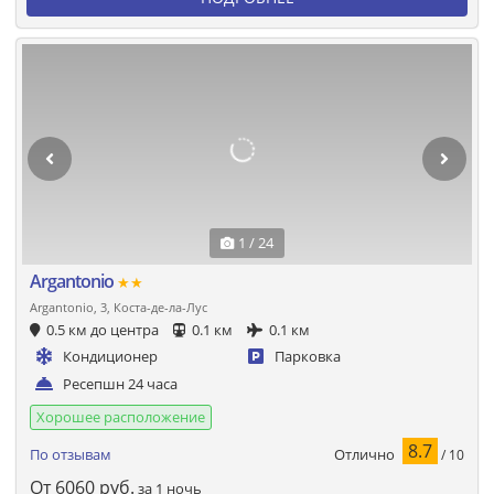
1 / 24
Argantonio
★★
Argantonio, 3, Коста-де-ла-Лус
0.5 км до центра
0.1 км
0.1 км
Кондиционер
Парковка
Ресепшн 24 часа
Хорошее расположение
8.7
Отлично
По отзывам
/ 10
От
6060
руб.
за 1 ночь