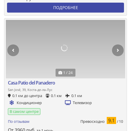
ПОДРОБНЕЕ
1 / 24
Casa Patio del Panadero
San José, 39, Коста-де-ла-Лус
0.1 км до центра
0.1 км
0.1 км
Кондиционер
Телевизор
В самом центре
9.1
Превосходно
По отзывам
/ 10
От
3960
руб.
за 1 ночь