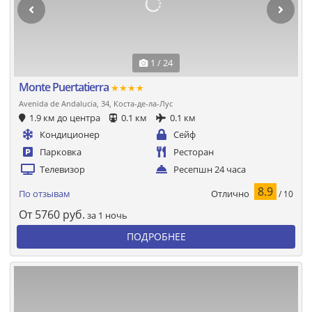
1 / 24
Monte Puertatierra
★★★★
Avenida de Andalucia, 34, Коста-де-ла-Лус
1.9 км до центра
0.1 км
0.1 км
Кондиционер
Сейф
Парковка
Ресторан
Телевизор
Ресепшн 24 часа
8.9
Отлично
По отзывам
/ 10
От
5760
руб.
за 1 ночь
ПОДРОБНЕЕ