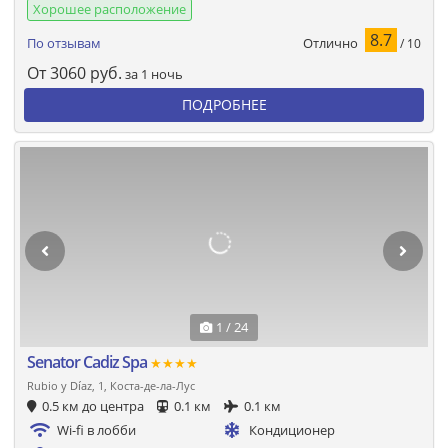
Хорошее расположение
8.7
Отлично
По отзывам
/ 10
От
3060
руб.
за 1 ночь
ПОДРОБНЕЕ
1 / 24
Senator Cadiz Spa
★★★★
Rubio y Díaz, 1, Коста-де-ла-Лус
0.5 км до центра
0.1 км
0.1 км
Wi-fi в лобби
Кондиционер