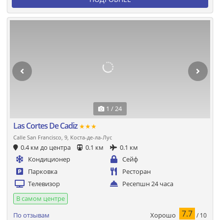
1 / 24
Las Cortes De Cadiz
★★★
Calle San Francisco, 9, Коста-де-ла-Лус
0.4 км до центра
0.1 км
0.1 км
Кондиционер
Сейф
Парковка
Ресторан
Телевизор
Ресепшн 24 часа
В самом центре
7.7
Хорошо
По отзывам
/ 10