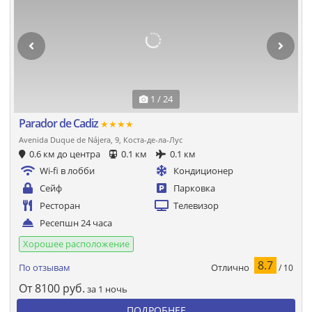
1 / 24
Parador de Cadiz
★★★★
Avenida Duque de Nájera, 9, Коста-де-ла-Лус
0.6 км до центра
0.1 км
0.1 км
Wi-fi в лобби
Кондиционер
Сейф
Парковка
Ресторан
Телевизор
Ресепшн 24 часа
Хорошее расположение
8.7
Отлично
По отзывам
/ 10
От
8100
руб.
за 1 ночь
ПОДРОБНЕЕ