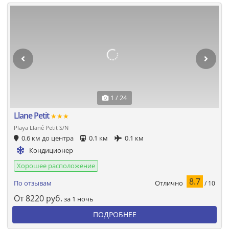
1 / 24
Llane Petit
★★★
Playa Llané Petit S/N
0.6 км до центра
0.1 км
0.1 км
Кондиционер
Хорошее расположение
8.7
Отлично
По отзывам
/ 10
От
8220
руб.
за 1 ночь
ПОДРОБНЕЕ