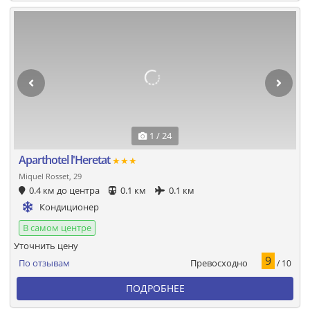
1 / 24
Aparthotel l'Heretat
★★★
Miquel Rosset, 29
0.4 км до центра
0.1 км
0.1 км
Кондиционер
В самом центре
Уточнить цену
9
Превосходно
По отзывам
/ 10
ПОДРОБНЕЕ