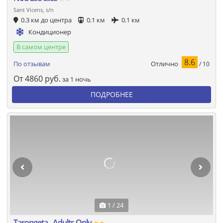
Sant Vicens, s/n
0.3 км до центра
0.1 км
0.1 км
Кондиционер
В самом центре
8.6
Отлично
По отзывам
/ 10
От
4860
руб.
за 1 ночь
ПОДРОБНЕЕ
1 / 24
Tarongeta - Adults Only