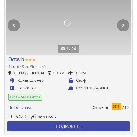
1 / 24
Octavia
★★★
Riera de Sant Vicenc, s/n
0.1 км до центра
0.1 км
0.1 км
Кондиционер
Сейф
Парковка
Ресепшн 24 часа
В самом центре
8.1
Отлично
По отзывам
/ 10
От
6420
руб.
за 1 ночь
ПОДРОБНЕЕ