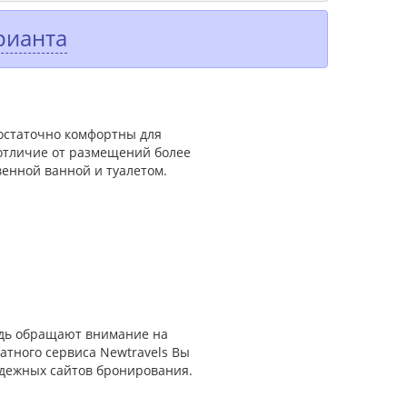
рианта
достаточно комфортны для
 отличие от размещений более
венной ванной и туалетом.
едь обращают внимание на
атного сервиса Newtravels Вы
адежных сайтов бронирования.