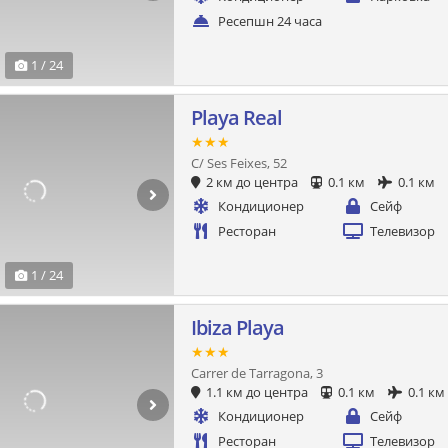
Ресепшн 24 часа
1 / 24
Playa Real
★★★
C/ Ses Feixes, 52
2 км до центра
0.1 км
0.1 км
Кондиционер
Сейф
Ресторан
Телевизор
1 / 24
Ibiza Playa
★★★
Carrer de Tarragona, 3
1.1 км до центра
0.1 км
0.1 км
Кондиционер
Сейф
Ресторан
Телевизор