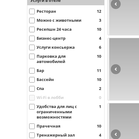
Услуги в отеле
Ресторан
12
Можно с животными
3
Ресепшн 24 часа
10
Бизнес-центр
4
Услуги консьержа
6
Парковка для
10
автомобилей
Бар
11
Бассейн
10
Спа
2
Wi-Fi в лобби
0
Удобства для лиц с
1
ограниченными
возможностями
Прачечная
10
Тренажерный зал
4