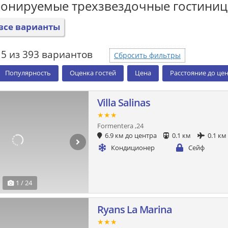
ронируемые трехзвездочные гостини
все варианты
15 из 393 вариантов
Сбросить фильтры
Популярность
Оценка гостей
Цена
Расстояние до це
Villa Salinas
★★★
Formentera ,24
6.9 км до центра
0.1 км
0.1 км
Кондиционер
Сейф
1 / 24
Ryans La Marina
★★★