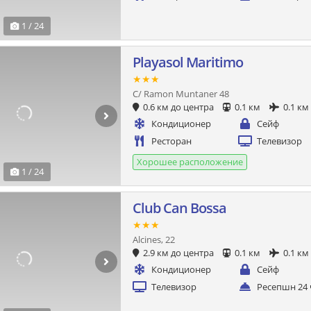
1 / 24
Playasol Maritimo
★★★
C/ Ramon Muntaner 48
0.6 км до центра
0.1 км
0.1 км
Кондиционер
Сейф
Ресторан
Телевизор
Хорошее расположение
1 / 24
Club Can Bossa
★★★
Alcines, 22
2.9 км до центра
0.1 км
0.1 км
Кондиционер
Сейф
Телевизор
Ресепшн 24 