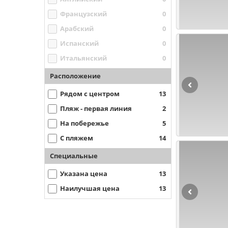
Французский
0
Арабский
0
Испанский
0
Итальянский
0
Расположение
Рядом с центром
13
Пляж - первая линия
2
На побережье
5
С пляжем
14
Специальные
Указана цена
13
Наилучшая цена
13