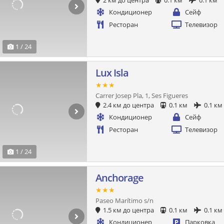
2 км до центра
0.1 км
0.1 км
Кондиционер
Сейф
Ресторан
Телевизор
1 / 24
Lux Isla
★★★
Carrer Josep Pla, 1, Ses Figueres
2.4 км до центра
0.1 км
0.1 км
Кондиционер
Сейф
Ресторан
Телевизор
1 / 24
Anchorage
★★★
Paseo Marítimo s/n
1.5 км до центра
0.1 км
0.1 км
Кондиционер
Парковка