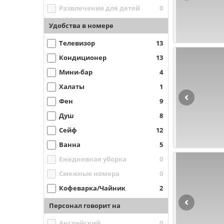
Развлечения для детей
0
Удобства в номере
Телевизор
13
Кондиционер
13
Мини-бар
4
Халаты
1
Фен
9
Душ
8
Сейф
12
Ванна
5
Ежедневная уборка
0
Смежные номера
0
Кофеварка/Чайник
2
Персонал говорит на
Английский
0