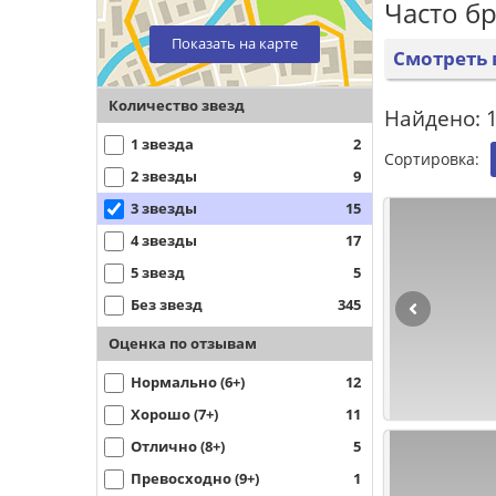
Часто б
Показать на карте
Смотреть 
Количество звезд
Найдено: 
1 звезда
2
Сортировка:
2 звезды
9
3 звезды
15
4 звезды
17
5 звезд
5
Без звезд
345
Оценка по отзывам
Нормально (6+)
12
Хорошо (7+)
11
Отлично (8+)
5
Превосходно (9+)
1