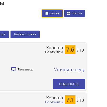
цы
список
плитка
нтра
Ближе к пляжу
Хорошо
7.6
/ 10
По отзывам
Уточнить цену
Телевизор
ПОДРОБНЕЕ
Хорошо
7.1
/ 10
По отзывам