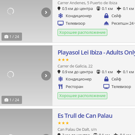
Carrer Andenes, 5 Puerto de Ibiza
0.5 км до центра
0.1 км
0.1 км
Кондиционер
Сейф
Телевизор
Ресепшн 24 
Хорошее расположение
1 / 24
Playasol Lei Ibiza - Adults Onl
★★★
Carrer de Galicia, 22
0.9 км до центра
0.1 км
0.1 км
Кондиционер
Сейф
Ресторан
Телевизор
Хорошее расположение
1 / 24
Es Trull de Can Palau
★★★
Can Palau De Dalt, s/n