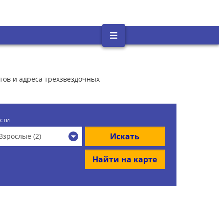
тов и адреса трехзвездочных
сти
Искать
Взрослые (2)
Найти на карте