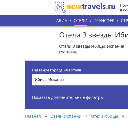
Поис
в Ро
АВИА
/
ОТЕЛИ
/
ТРАНСФЕР
/
СТ
Отели 3 звезды Иб
Отели 3 звезды Ибицы, Испания -
гостиниц.
Название города или отеля
Показать дополнительные фильтры
»
»
»
Главная
Отели Испании
Отели Ибицы