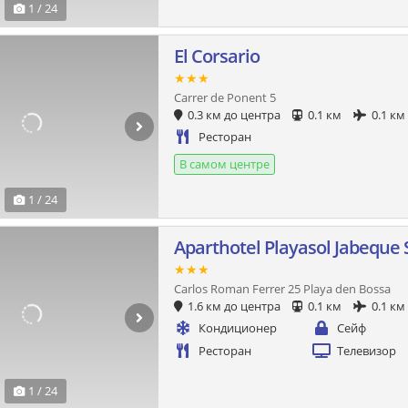
1 / 24
El Corsario
★★★
Carrer de Ponent 5
0.3 км до центра
0.1 км
0.1 км
Ресторан
В самом центре
1 / 24
Aparthotel Playasol Jabeque 
★★★
Carlos Roman Ferrer 25 Playa den Bossa
1.6 км до центра
0.1 км
0.1 км
Кондиционер
Сейф
Ресторан
Телевизор
1 / 24