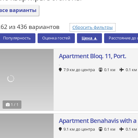
все варианты
262 из 436 вариантов
Сбросить фильтры
Популярность
Оценка гостей
Цена
▲
Расстояние до
Apartment Bloq. 11, Port.
.
7.9 км до центра
0.1 км
0.1 км
1 / 1
Apartment Benahavis with a
9.1 км до центра
0.1 км
0.1 км