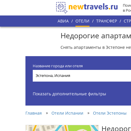
Поис
в Ро
АВИА
/
ОТЕЛИ
/
ТРАНСФЕР
/
СТ
Недорогие апартам
Снять апартаменты в Эстепоне нед
Название города или отеля
Показать дополнительные фильтры
»
»
Главная
Отели Испании
Отели Эстепоны
Недорог