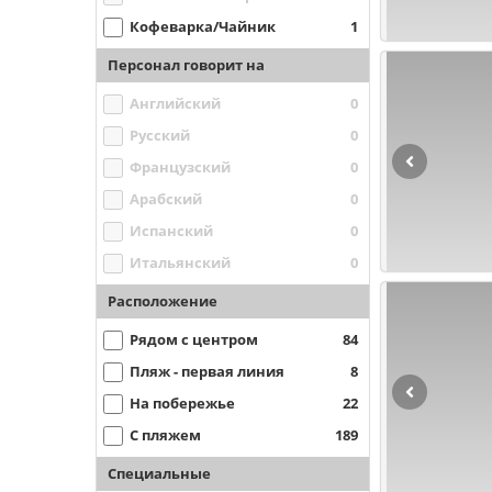
Кофеварка/Чайник
1
Персонал говорит на
Английский
0
Русский
0
Французский
0
Арабский
0
Испанский
0
Итальянский
0
Расположение
Рядом с центром
84
Пляж - первая линия
8
На побережье
22
С пляжем
189
Специальные