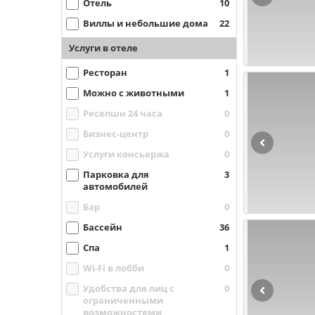
Отель
10
Виллы и небольшие дома
22
Услуги в отеле
Ресторан
1
Можно с животными
1
Ресепшн 24 часа
0
Бизнес-центр
0
Услуги консьержа
0
Парковка для
3
автомобилей
Бар
0
Бассейн
36
Спа
1
Wi-Fi в лобби
0
Удобства для лиц с
0
ограниченными
возможностями