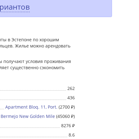
ариантов
нты в Эстепоне по хорошим
льцев. Жилье можно арендовать
ты получают условия проживания
оляет существенно сэкономить
262
436
Apartment Bloq. 11, Port.
(2700 ₽)
 Bermejo New Golden Mile
(45060 ₽)
8276 ₽
8.6