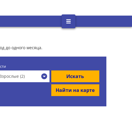
од до одного месяца.
сти
Искать
Взрослые (2)
Найти на карте