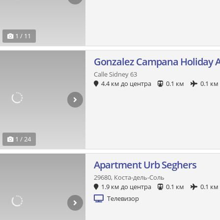
1 / 11
Gonzalez Campana Holiday 
Calle Sidney 63
4.4 км до центра
0.1 км
0.1 км
1 / 24
Apartment Urb Seghers
29680, Коста-дель-Соль
1.9 км до центра
0.1 км
0.1 км
Телевизор