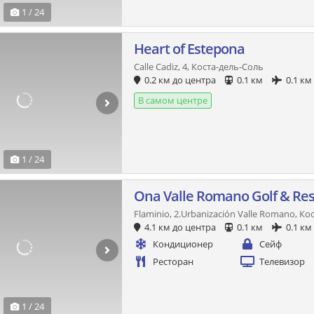
1 / 24
Heart of Estepona
Calle Cadiz, 4, Коста-дель-Соль
0.2 км до центра
0.1 км
0.1 км
В самом центре
1 / 24
Ona Valle Romano Golf & Res
Flaminio, 2.Urbanización Valle Romano, К
4.1 км до центра
0.1 км
0.1 км
Кондиционер
Сейф
Ресторан
Телевизор
1 / 24