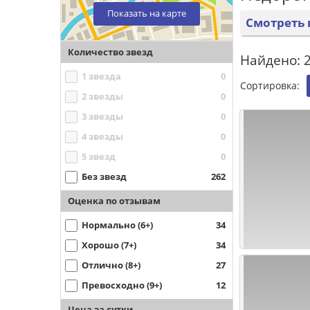
Показать на карте
Смотреть 
Количество звезд
Найдено: 
1 звезда
0
Сортировка:
2 звезды
0
3 звезды
0
4 звезды
0
5 звезд
0
Без звезд
262
Оценка по отзывам
Нормально (6+)
34
Хорошо (7+)
34
Отлично (8+)
27
Превосходно (9+)
12
Цена за сутки