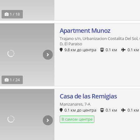
1 / 18
Apartment Munoz
Trajano s/n, Urbanizacion Costalita Del Sol, C
D, El Paraiso
9.8 км до центра
0.1 км
0.1 км
1 / 24
Casa de las Remigias
Manzanares, 7-A
0.1 км до центра
0.1 км
0.1 км
В самом центре