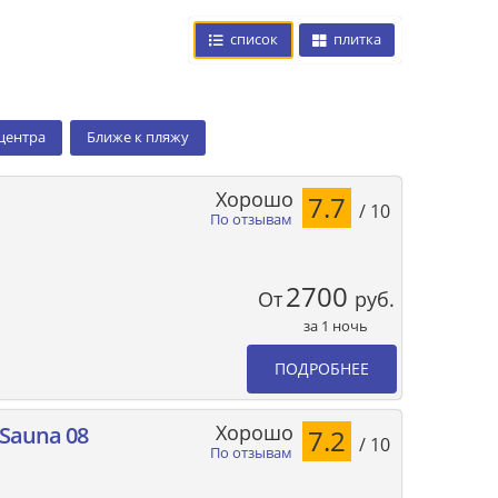
список
плитка
 центра
Ближе к пляжу
Хорошо
7.7
/ 10
По отзывам
2700
От
руб.
за 1 ночь
ПОДРОБНЕЕ
Хорошо
 Sauna 08
7.2
/ 10
По отзывам