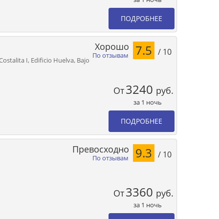
ПОДРОБНЕЕ
Хорошо
7.5
/ 10
По отзывам
ostalita I, Edificio Huelva, Bajo
3240
От
руб.
за 1 ночь
ПОДРОБНЕЕ
Превосходно
9.3
/ 10
По отзывам
3360
От
руб.
за 1 ночь