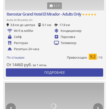
1 / 1
Iberostar Grand Hotel El Mirador - Adults Only
★★★★★
Avda de Bruselas s/n
3.8 км до центра
0.1 км
17.8 км
Wi-fi в лобби
Кондиционер
Сейф
Парковка
Ресторан
Телевизор
Ресепшн 24 часа
9.2
Превосходно
По отзывам
/ 10
От
14460
руб.
за 1 ночь
ПОДРОБНЕЕ