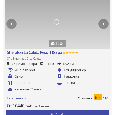
1 / 24
Sheraton La Caleta Resort & Spa
★★★★★
C/la Enramada 9 La Caleta
3.7 км до центра
0.1 км
18.2 км
Wi-fi в лобби
Кондиционер
Сейф
Парковка
Ресторан
Телевизор
Ресепшн 24 часа
8.8
Отлично
По отзывам
/ 10
От
10440
руб.
за 1 ночь
ПОДРОБНЕЕ