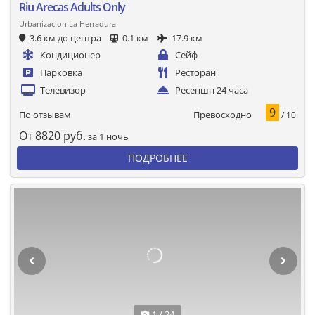
Riu Arecas Adults Only
Urbanizacion La Herradura
3.6 км до центра
0.1 км
17.9 км
Кондиционер
Сейф
Парковка
Ресторан
Телевизор
Ресепшн 24 часа
9
Превосходно
По отзывам
/ 10
От
8820
руб.
за 1 ночь
ПОДРОБНЕЕ
1 / 24