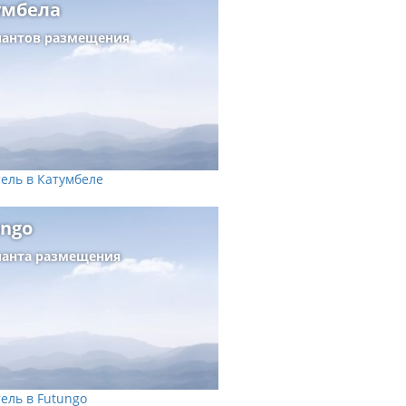
умбела
иантов размещения
ель в Катумбеле
ungo
ианта размещения
ель в Futungo