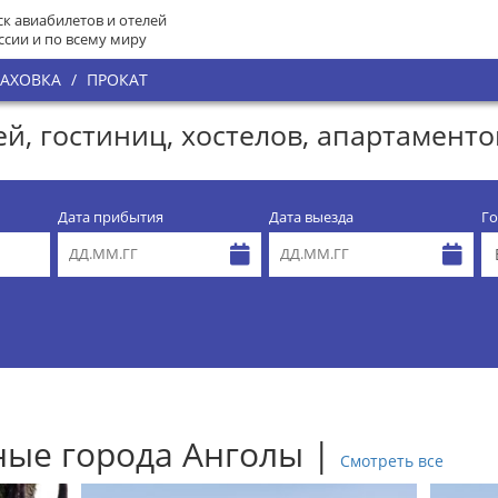
к авиабилетов и отелей
ссии и по всему миру
РАХОВКА
/
ПРОКАТ
ей, гостиниц, хостелов, апартаменто
Дата прибытия
Дата выезда
Го
ые города Анголы |
Смотреть все