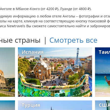
Анголе в
Мбанзе-Конго
(от 4200 ₽),
Луанде
(от 4800 ₽).
одимую информацию о любом отеле Анголы – фотографии и отз
олы на карте, кликнув на соответствующую кнопку поисковой 
иса Newtravels Вы сможете самостоятельно найти и заброниров
ные страны
|
Смотреть все
Испания
Таи
Турция
СШ