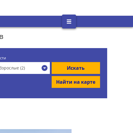
в
сти
Искать
Взрослые (2)
Найти на карте