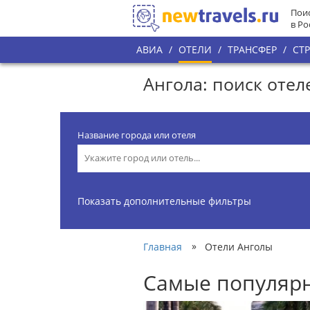
Поис
в Ро
АВИА
/
ОТЕЛИ
/
ТРАНСФЕР
/
СТ
Ангола: поиск отел
Название города или отеля
Показать дополнительные фильтры
»
Главная
Отели Анголы
Самые популярн