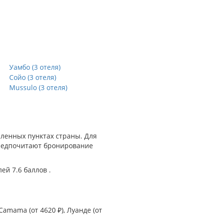
Уамбо (3 отеля)
Сойо (3 отеля)
Mussulo (3 отеля)
еленных пунктах страны. Для
предпочитают бронирование
ей 7.6 баллов .
Camama
(от 4620 ₽),
Луанде
(от