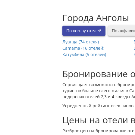
Города Анголы
По кол-ву отелей
По алфави
Луанда (74 отеля)
Camama (16 отелей)
Катумбела (5 отелей)
Бронирование о
Сервис дает возможность брониро
туристов больше всего жилья в
C
недорогих отелей 2,3 и 4 звезды 
Усредненный рейтинг всех типов р
Цены на отели 
Разброс цен на бронирование оте