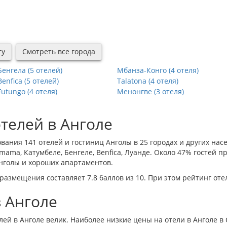
ту
Смотреть все города
Бенгела (5 отелей)
Мбанза-Конго (4 отеля)
Benfica (5 отелей)
Talatona (4 отеля)
Futungo (4 отеля)
Менонгве (3 отеля)
телей в Анголе
вания 141 отелей и гостиниц Анголы в 25 городах и других нас
amama
,
Катумбеле
,
Бенгеле
,
Benfica
,
Луанде
. Около 47% гостей 
Анголы и хороших апартаментов.
азмещения составляет 7.8 баллов из 10. При этом рейтинг отел
в Анголе
лей в Анголе велик. Наиболее низкие цены на отели в Анголе в