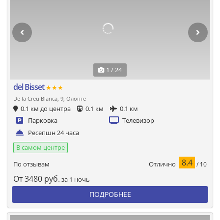
1 / 24
del Bisset
★★★
De la Creu Blanca, 9, Олопте
0.1 км до центра
0.1 км
0.1 км
Парковка
Телевизор
Ресепшн 24 часа
В самом центре
8.4
Отлично
По отзывам
/ 10
От
3480
руб.
за 1 ночь
ПОДРОБНЕЕ