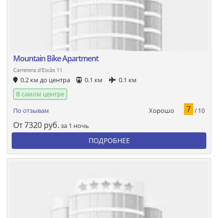
Mountain Bike Apartment
Carretera d'Escàs 11
0.2 км до центра
0.1 км
0.1 км
В самом центре
7
Хорошо
По отзывам
/ 10
От
7320
руб.
за 1 ночь
ПОДРОБНЕЕ