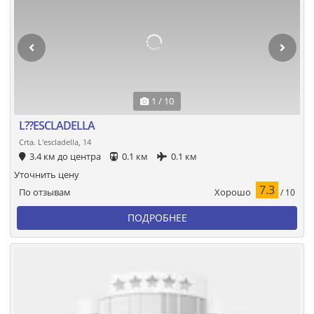
1 / 10
L??ESCLADELLA
Crta. L'escladella, 14
3.4 км до центра
0.1 км
0.1 км
Уточнить цену
7.3
Хорошо
По отзывам
/ 10
ПОДРОБНЕЕ