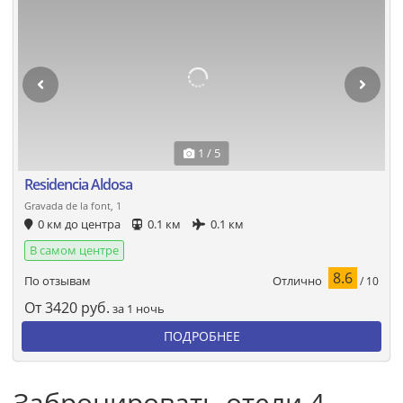
1 / 5
Residencia Aldosa
Gravada de la font, 1
0 км до центра
0.1 км
0.1 км
В самом центре
8.6
Отлично
По отзывам
/ 10
От
3420
руб.
за 1 ночь
ПОДРОБНЕЕ
Забронировать отели 4