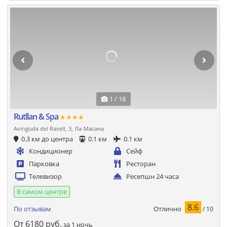
1 / 18
Rutllan & Spa
★★★★
Avinguda del Ravell, 3, Ла-Масана
0.3 км до центра
0.1 км
0.1 км
Кондиционер
Сейф
Парковка
Ресторан
Телевизор
Ресепшн 24 часа
В самом центре
8.6
Отлично
По отзывам
/ 10
От
6180
руб.
за 1 ночь