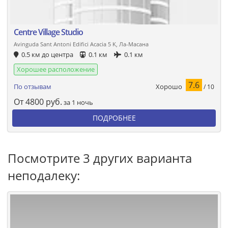
Centre Village Studio
Avinguda Sant Antoni Edifici Acacia 5 K, Ла-Масана
0.5 км до центра
0.1 км
0.1 км
Хорошее расположение
7.6
Хорошо
По отзывам
/ 10
От
4800
руб.
за 1 ночь
ПОДРОБНЕЕ
Посмотрите 3 других варианта
неподалеку: