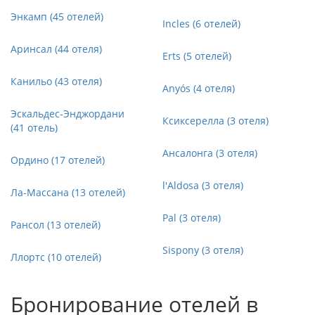
Энкамп (45 отелей)
Incles (6 отелей)
Аринсал (44 отеля)
Erts (5 отелей)
Канильо (43 отеля)
Anyós (4 отеля)
Эскальдес-Энджордани
Ксиксерелла (3 отеля)
(41 отель)
Ансалонга (3 отеля)
Ордино (17 отелей)
l'Aldosa (3 отеля)
Ла-Массана (13 отелей)
Pal (3 отеля)
Рансол (13 отелей)
Sispony (3 отеля)
Ллортс (10 отелей)
Бронирование отелей в