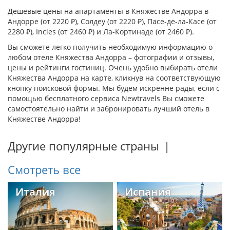
Дешевые цены на апартаменты в Княжестве Андорра в
Андорре
(от 2220 ₽),
Солдеу
(от 2220 ₽),
Пасе-де-ла-Касе
(от
2280 ₽),
Incles
(от 2460 ₽) и
Ла-Кортинаде
(от 2460 ₽).
Вы сможете легко получить необходимую информацию о
любом отеле Княжества Андорра – фотографии и отзывы,
цены и рейтинги гостиниц. Очень удобно выбирать отели
Княжества Андорра на карте, кликнув на соответствующую
кнопку поисковой формы. Мы будем искренне рады, если с
помощью бесплатного сервиса Newtravels Вы сможете
самостоятельно найти и забронировать лучший отель в
Княжестве Андорра!
Другие популярные страны
|
Смотреть все
Италия
Испания