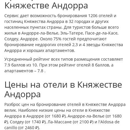
Княжестве Андорра
Сервис дает возможность бронирования 1206 отелей и
гостиниц Княжества Андорра в 32 городах и других
населенных пунктах страны. Для туристов больше всего
жилья в
Андорре-ла-Велье
,
Эль-Татере
,
Пасе-де-ла-Касе
,
Солдеу
,
Андорре
. Около 75% гостей предпочитают
бронирование недорогих отелей 2,3 и 4 звезды Княжества
Андорра и хороших апартаментов.
Усредненный рейтинг всех типов размещения составляет
7.9 баллов из 10. При этом рейтинг отелей 8 баллов, а
апартаментов – 7.8 .
Цены на отели в Княжестве
Андорра
Разброс цен на бронирование отелей в Княжестве Андорра
велик. Наиболее низкие цены на отели в Княжестве
Андорра в
Андорре
(от 1680 ₽),
Андорре-ла-Велье
(от 1680
₽),
Солдеу
(от 1740 ₽),
Ла-Массане
(от 2100 ₽) и
l'Aldosa de
canillo
(от 2460 ₽).