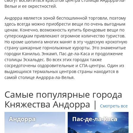
смогут восхититься красотой центра столицы Андорра-ла-
Вельи и ее окрестностей.
Андорра является зоной беспошлинной торговли, поэтому
здесь всегда можно приобрести вещи по очень выгодным
ценам. Конечно, возможность купить брендовые вещи по
суперскидкам привлекают огромное количество туристов.
Но кроме шопинга многих манят в эту чудесную крохотную
страну шикарные горнолыжные курорты. Это знаменитые
городки Канильо, Энкамп, Пас-де-ла-Каса и продолжение
столицы Эскальдес. Во всех этих городах также
сосредоточены оздоровительные и СПА-центры. Один из
выдающихся термальных центров страны находится в
самой столице Андорра-ла-Велья.
Самые популярные города
Княжества Андорра |
Смотреть все
Андорра
Пас-де-ла-Каса