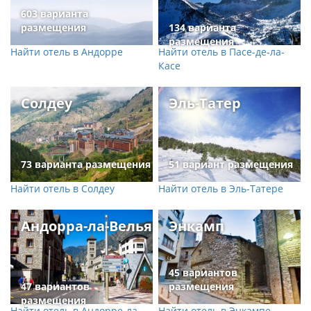
603 варианта
размещения
134 варианта
размещения
Найти отель в Андорре
Найти отель в Пасе-де-ла-
Касе
Солдеу
Эль-Татер
73 варианта размещения
51 вариант размещения
Найти отель в Солдеу
Найти отель в Эль-Татере
Андорра-ла-Велья
Энкамп
45 вариантов
47 вариантов
размещения
размещения
Найти отель в Андорре-ла-
Найти отель в Энкампе