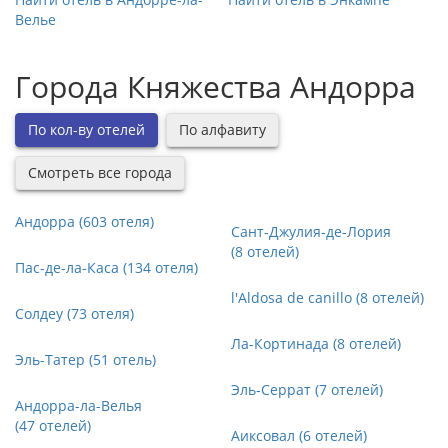
Велье
Города Княжества Андорра
По кол-ву отелей
По алфавиту
Смотреть все города
Андорра (603 отеля)
Сант-Джулия-де-Лория
(8 отелей)
Пас-де-ла-Каса (134 отеля)
l'Aldosa de canillo (8 отелей)
Солдеу (73 отеля)
Ла-Кортинада (8 отелей)
Эль-Татер (51 отель)
Эль-Серрат (7 отелей)
Андорра-ла-Велья
(47 отелей)
Аиксовал (6 отелей)