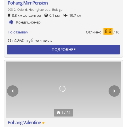
Pohang Mirr Pension
203-2, Odo-ri, Heunghae-eup, Buk-gu
8.8 км до центра
0.1 км
19.7 км
Кондиционер
8.6
Отлично
По отзывам
/ 10
От
4260
руб.
за 1 ночь
ПОДРОБНЕЕ
1 / 24
Pohang Valentine
★