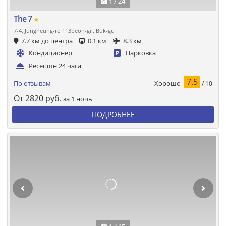
1 / 24
The 7
★
7-4, Jungheung-ro 113beon-gil, Buk-gu
7.7 км до центра
0.1 км
8.3 км
Кондиционер
Парковка
Ресепшн 24 часа
7.5
Хорошо
По отзывам
/ 10
От
2820
руб.
за 1 ночь
ПОДРОБНЕЕ