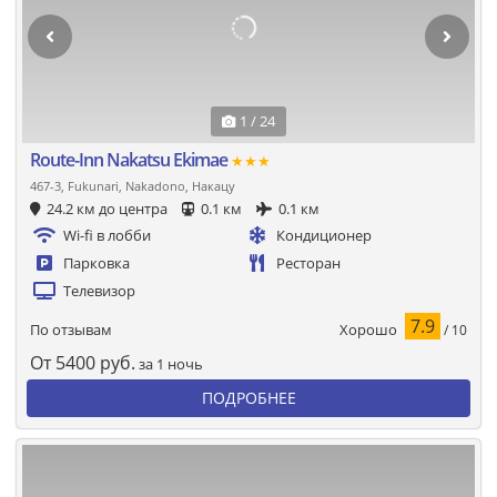
1 / 24
Route-Inn Nakatsu Ekimae
★★★
467-3, Fukunari, Nakadono, Накацу
24.2 км до центра
0.1 км
0.1 км
Wi-fi в лобби
Кондиционер
Парковка
Ресторан
Телевизор
7.9
Хорошо
По отзывам
/ 10
От
5400
руб.
за 1 ночь
ПОДРОБНЕЕ