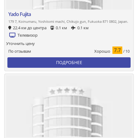
Yado Fujita
179 7, Koinumaru, Yoshitomi machi, Chikujo gun, Fukuoka 871 0802, Japan.
22.4 км до центра
0.1 км
0.1 км
Телевизор
Уточнить цену
7.7
Хорошо
По отзывам
/ 10
ПОДРОБНЕЕ