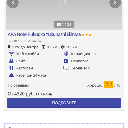
1 / 24
APA Hotel Fukuoka Yukuhashi Ekimae
★★★
3-9-10 Chuo, Миявака
1 км до центра
0.1 км
0.1 км
Wi-fi в лобби
Кондиционер
Сейф
Парковка
Ресторан
Телевизор
Ресепшн 24 часа
7.2
Хорошо
По отзывам
/ 10
От
4320
руб.
за 1 ночь
ПОДРОБНЕЕ