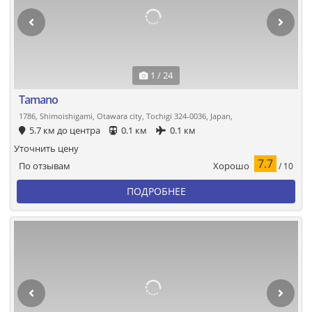
1 / 24
Tamano
1786, Shimoishigami, Otawara city, Tochigi 324-0036, Japan,
5.7 км до центра
0.1 км
0.1 км
Уточнить цену
7.7
Хорошо
По отзывам
/ 10
ПОДРОБНЕЕ