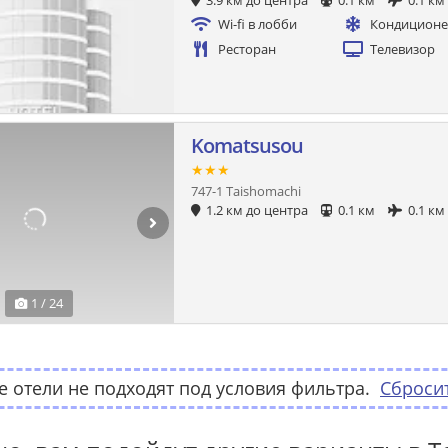
3.9 км до центра
0.1 км
0.1 км
Wi-fi в лобби
Кондицион
Ресторан
Телевизор
Komatsusou
★★★
747-1 Taishomachi
1.2 км до центра
0.1 км
0.1 км
1 / 24
 отели не подходят под условия фильтра.
Сброси