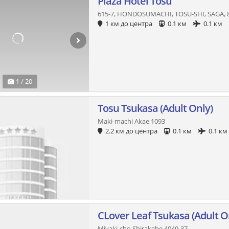
Plaza Hotel Tosu
615-7, HONDOSUMACHI, TOSU-SHI, SAGA, 8
1 км до центра
0.1 км
0.1 км
1 / 20
Tosu Tsukasa (Adult Only)
Maki-machi Akae 1093
2.2 км до центра
0.1 км
0.1 км
CLover Leaf Tsukasa (Adult O
Miyaki-cho Shirakabe 4049-37