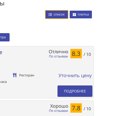
цы
список
плитка
нтра
Отлично
e
8.3
/ 10
По отзывам
Уточнить цену
Ресторан
часа
ПОДРОБНЕЕ
Хорошо
7.8
/ 10
По отзывам