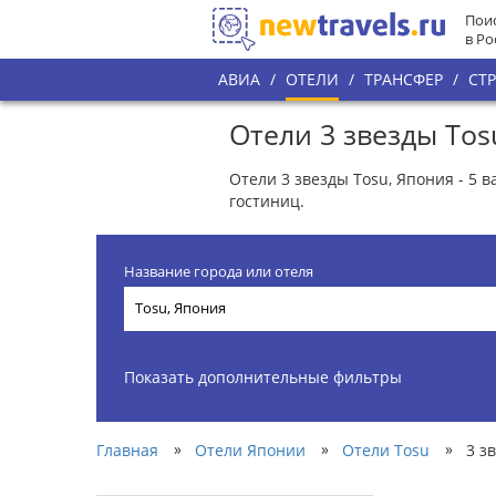
Поис
в Ро
АВИА
/
ОТЕЛИ
/
ТРАНСФЕР
/
СТ
Отели 3 звезды Tos
Отели 3 звезды Tosu, Япония - 5 
гостиниц.
Название города или отеля
Показать дополнительные фильтры
»
»
»
Главная
Отели Японии
Отели Tosu
3 з