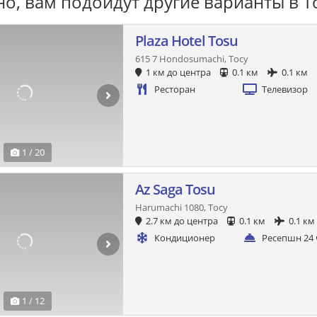
о, вам подойдут другие варианты в T
Plaza Hotel Tosu
615 7 Hondosumachi, Тосу
1 км до центра
0.1 км
0.1 км
Ресторан
Телевизор
1 / 20
Az Saga Tosu
Harumachi 1080, Тосу
2.7 км до центра
0.1 км
0.1 км
Кондиционер
Ресепшн 24 
1 / 12