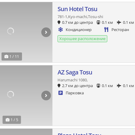
Sun Hotel Tosu
781-1,Kyo-machi,Tosu-shi
0.7 км до центра
0.1 км
0.1 км
Кондиционер
Ресторан
Хорошее расположение
1 / 11
AZ Saga Tosu
Harumachi 1080,
2.7 км до центра
0.1 км
0.1 км
Парковка
1 / 5