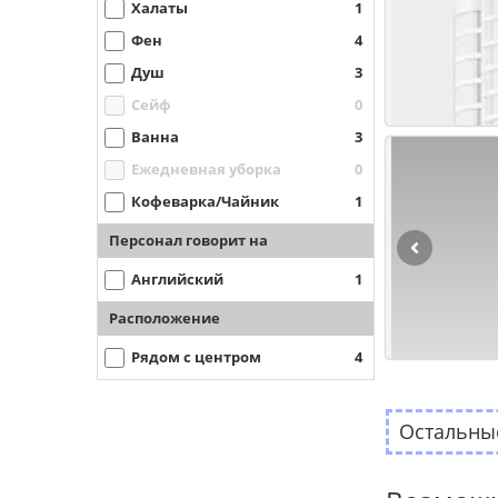
Халаты
1
Фен
4
Душ
3
Сейф
0
Ванна
3
Ежедневная уборка
0
Кофеварка/Чайник
1
Персонал говорит на
Английский
1
Расположение
Рядом с центром
4
Остальные