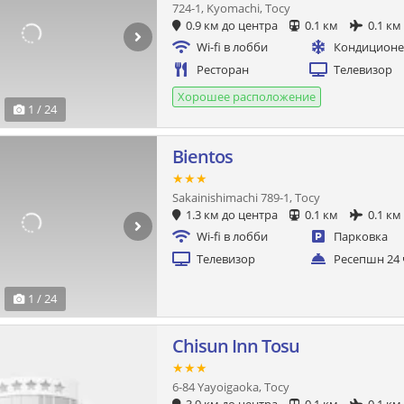
724-1, Kyomachi, Тосу
0.9 км до центра
0.1 км
0.1 км
Wi-fi в лобби
Кондицион
Ресторан
Телевизор
Хорошее расположение
1 / 24
Bientos
★★★
Sakainishimachi 789-1, Тосу
1.3 км до центра
0.1 км
0.1 км
Wi-fi в лобби
Парковка
Телевизор
Ресепшн 24 
1 / 24
Chisun Inn Tosu
★★★
6-84 Yayoigaoka, Тосу