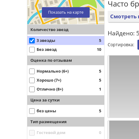
Часто б
Показать на карте
Смотреть 
Количество звезд
Найдено: 5
3 звезды
5
Сортировка:
Без звезд
10
Оценка по отзывам
Нормально (6+)
5
Хорошо (7+)
5
Отлично (8+)
1
Цена за сутки
без цены
5
Тип размещения
Гостевой дом
0