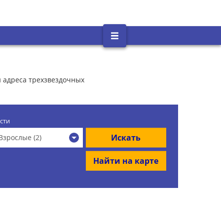
и адреса трехзвездочных
сти
Искать
Взрослые (2)
Найти на карте