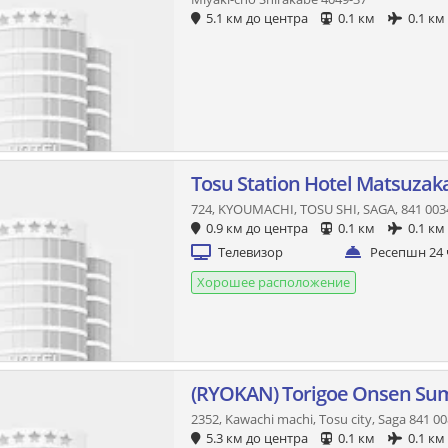
5.1 км до центра
0.1 км
0.1 км
Tosu Station Hotel Matsuzak
724, KYOUMACHI, TOSU SHI, SAGA, 841 0034
0.9 км до центра
0.1 км
0.1 км
Телевизор
Ресепшн 24 
Хорошее расположение
(RYOKAN) Torigoe Onsen Sum
2352, Kawachi machi, Tosu city, Saga 841 00
5.3 км до центра
0.1 км
0.1 км