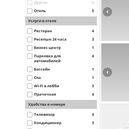
Другое
0
Отель
5
Услуги в отеле
Ресторан
4
Ресепшн 24 часа
3
Бизнес-центр
1
Парковка для
4
автомобилей
Бассейн
1
Спа
1
Wi-Fi в лобби
3
Прачечная
4
Удобства в номере
Телевизор
4
Кондиционер
3