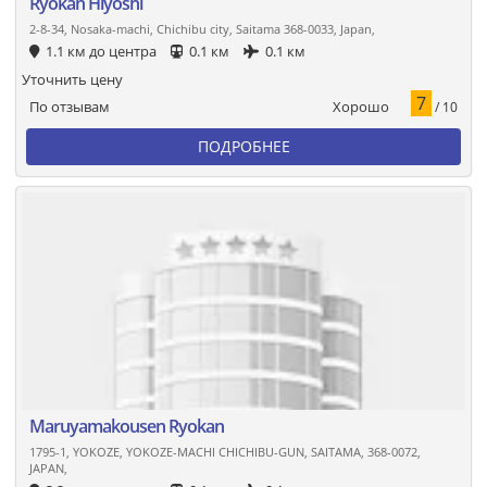
Ryokan Hiyoshi
2-8-34, Nosaka-machi, Chichibu city, Saitama 368-0033, Japan,
1.1 км до центра
0.1 км
0.1 км
Уточнить цену
7
Хорошо
По отзывам
/ 10
ПОДРОБНЕЕ
Maruyamakousen Ryokan
1795-1, YOKOZE, YOKOZE-MACHI CHICHIBU-GUN, SAITAMA, 368-0072,
JAPAN,