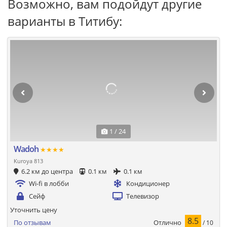
Возможно, вам подойдут другие
варианты в Титибу:
1 / 24
Wadoh
★★★★
Kuroya 813
6.2 км до центра
0.1 км
0.1 км
Wi-fi в лобби
Кондиционер
Сейф
Телевизор
Уточнить цену
8.5
Отлично
По отзывам
/ 10