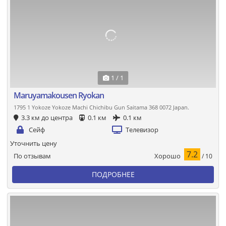
1 / 1
Maruyamakousen Ryokan
1795 1 Yokoze Yokoze Machi Chichibu Gun Saitama 368 0072 Japan.
3.3 км до центра
0.1 км
0.1 км
Сейф
Телевизор
Уточнить цену
7.2
Хорошо
По отзывам
/ 10
ПОДРОБНЕЕ