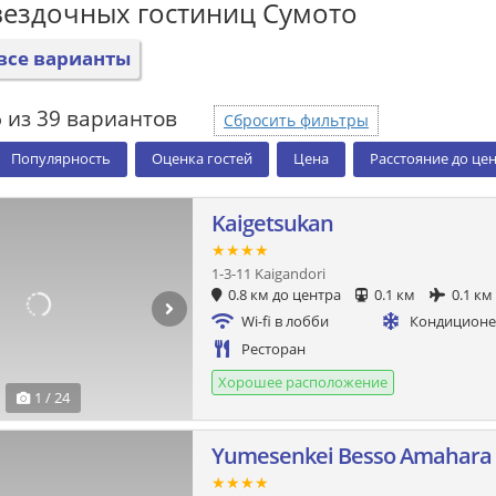
вездочных гостиниц Сумото
все варианты
 из 39 вариантов
Сбросить фильтры
Популярность
Оценка гостей
Цена
Расстояние до це
Kaigetsukan
★★★★
1-3-11 Kaigandori
0.8 км до центра
0.1 км
0.1 км
Wi-fi в лобби
Кондицион
Ресторан
Хорошее расположение
1 / 24
Yumesenkei Besso Amahara
★★★★