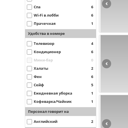
Спа
6
Wi-Fi в лобби
6
Прачечная
1
Удобства в номере
Телевизор
4
Кондиционер
6
Мини-бар
0
Халаты
2
Фен
6
Сейф
5
Ежедневная уборка
1
Кофеварка/Чайник
1
Персонал говорит на
Английский
2