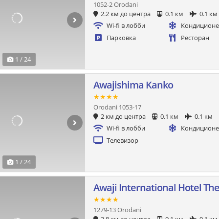
1052-2 Orodani
2.2 км до центра
0.1 км
0.1 км
Wi-fi в лобби
Кондицион
Парковка
Ресторан
1 / 24
Awajishima Kanko
★★★★
Orodani 1053-17
2 км до центра
0.1 км
0.1 км
Wi-fi в лобби
Кондицион
Телевизор
1 / 24
Awaji International Hotel Th
★★★★
1279-13 Orodani