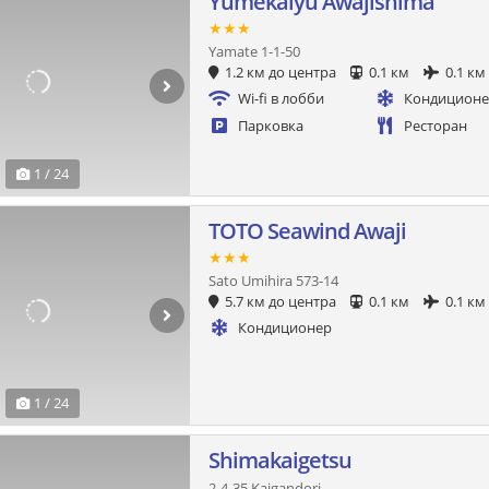
Yumekaiyu Awajishima
★★★
Yamate 1-1-50
1.2 км до центра
0.1 км
0.1 км
Wi-fi в лобби
Кондицион
Парковка
Ресторан
1 / 24
TOTO Seawind Awaji
★★★
Sato Umihira 573-14
5.7 км до центра
0.1 км
0.1 км
Кондиционер
1 / 24
Shimakaigetsu
2-4-35 Kaigandori