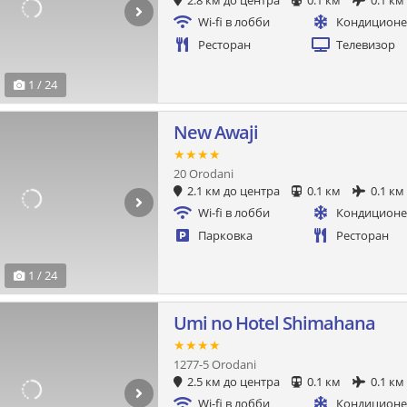
2.8 км до центра
0.1 км
0.1 км
Wi-fi в лобби
Кондицион
Ресторан
Телевизор
1 / 24
New Awaji
★★★★
20 Orodani
2.1 км до центра
0.1 км
0.1 км
Wi-fi в лобби
Кондицион
Парковка
Ресторан
1 / 24
Umi no Hotel Shimahana
★★★★
1277-5 Orodani
2.5 км до центра
0.1 км
0.1 км
Wi-fi в лобби
Кондицион