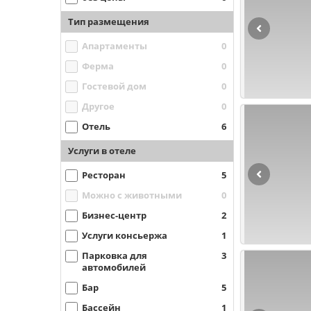
Тип размещения
Апартаменты
0
Ферма
0
Гостевой дом
0
Другое
0
Отель
6
Услуги в отеле
Ресторан
5
Можно с животными
0
Бизнес-центр
2
Услуги консьержа
1
Парковка для
3
автомобилей
Бар
5
Бассейн
1