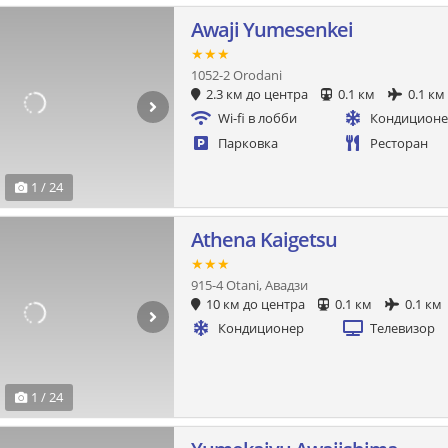
Awaji Yumesenkei
★★★
1052-2 Orodani
2.3 км до центра
0.1 км
0.1 км
Wi-fi в лобби
Кондицион
Парковка
Ресторан
1 / 24
Athena Kaigetsu
★★★
915-4 Otani, Авадзи
10 км до центра
0.1 км
0.1 км
Кондиционер
Телевизор
1 / 24