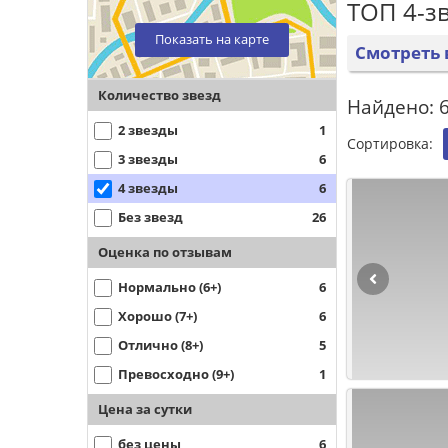
ТОП 4-з
Показать на карте
Смотреть 
Количество звезд
Найдено: 6
2 звезды
1
Сортировка:
3 звезды
6
4 звезды
6
Без звезд
26
Оценка по отзывам
Нормально (6+)
6
Хорошо (7+)
6
Отлично (8+)
5
Превосходно (9+)
1
Цена за сутки
без цены
6