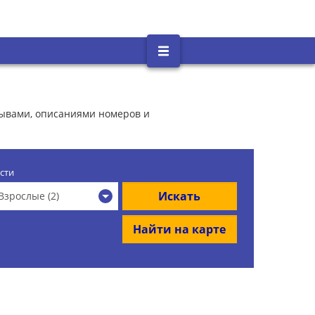
зывами, описаниями номеров и
сти
Искать
Взрослые (2)
Найти на карте