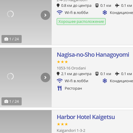
0.8 км до центра
0.1 км
0.1 км
Wi-fi в лобби
Кондицион
Хорошее расположение
1 / 24
Nagisa-no-Sho Hanagoyomi
★★★
1053-16 Orodani
2.1 км до центра
0.1 км
0.1 км
Wi-fi в лобби
Кондицион
Ресторан
1 / 24
Harbor Hotel Kaigetsu
★★★
Kaigandori 1-3-2