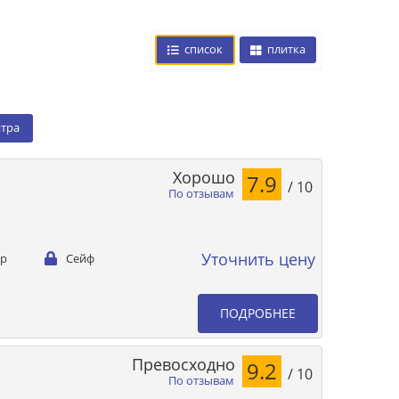
список
плитка
нтра
Хорошо
7.9
/ 10
По отзывам
Уточнить цену
ер
Сейф
ПОДРОБНЕЕ
Превосходно
9.2
/ 10
По отзывам