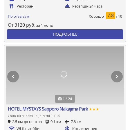
Ресторан
Ресепшн 24 часа
7.8
Хорошо
По отзывам
/ 10
От
3120
руб.
за 1 ночь
ПОДРОБНЕЕ
1 / 24
HOTEL MYSTAYS Sapporo Nakajima Park
★★★
Chuo-ku Minami 14-jo Nishi 1-1-20
2.5 км до центра
0.1 км
7.8 км
Wi-fi в лобби
Кондиционер