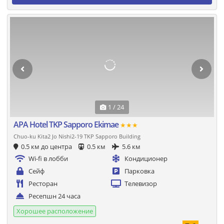
1 / 24
APA Hotel TKP Sapporo Ekimae
★★★
Chuo-ku Kita2 Jo Nishi2-19 TKP Sapporo Building
0.5 км до центра
0.5 км
5.6 км
Wi-fi в лобби
Кондиционер
Сейф
Парковка
Ресторан
Телевизор
Ресепшн 24 часа
Хорошее расположение