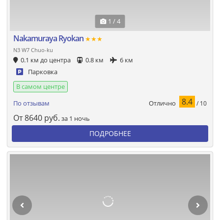
1 / 4
Nakamuraya Ryokan
★★★
N3 W7 Chuo-ku
0.1 км до центра
0.8 км
6 км
Парковка
В самом центре
8.4
Отлично
По отзывам
/ 10
От
8640
руб.
за 1 ночь
ПОДРОБНЕЕ