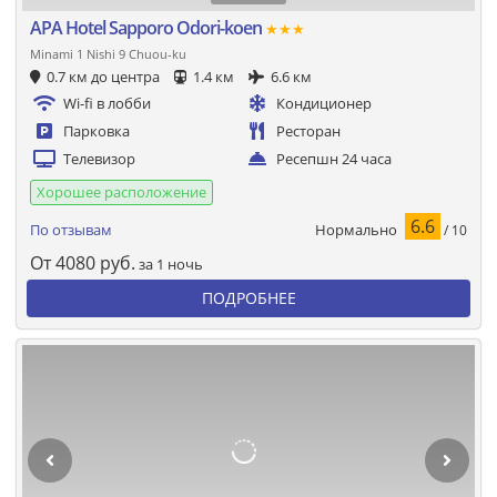
APA Hotel Sapporo Odori-koen
★★★
Minami 1 Nishi 9 Chuou-ku
0.7 км до центра
1.4 км
6.6 км
Wi-fi в лобби
Кондиционер
Парковка
Ресторан
Телевизор
Ресепшн 24 часа
Хорошее расположение
6.6
Нормально
По отзывам
/ 10
От
4080
руб.
за 1 ночь
ПОДРОБНЕЕ