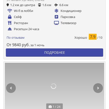
1.2 км до центра
1.6 км
6.6 км
Wi-fi в лобби
Кондиционер
Сейф
Парковка
Ресторан
Телевизор
Ресепшн 24 часа
7.9
Хорошо
По отзывам
/ 10
От
9840
руб.
за 1 ночь
ПОДРОБНЕЕ
1 / 24