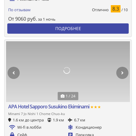
8.3
Отлично
По отзывам
/ 10
От
9060
руб.
за 1 ночь
ПОДРОБНЕЕ
1 / 24
APA Hotel Sapporo Susukino Ekiminami
★★★
Minami 7 Jo Nishi 1 Chome Chuo-ku
1.6 км до центра
1.9 км
6.7 км
Wi-fi в лобби
Кондиционер
Сейф
Парковка