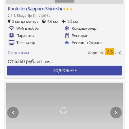
Route-Inn Sapporo Shiroishi
★★★
2-1-5, Kitago 4jo Shiroishi-ku
5 км до центра
4.6 км
5.5 км
Wi-fi в лобби
Кондиционер
Парковка
Ресторан
Телевизор
Ресепшн 24 часа
7.6
Хорошо
По отзывам
/ 10
От
6360
руб.
за 1 ночь
ПОДРОБНЕЕ