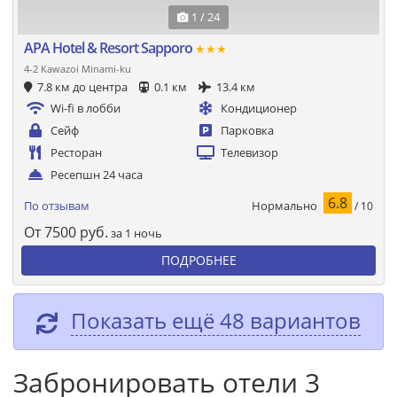
1 / 24
APA Hotel & Resort Sapporo
★★★
4-2 Kawazoi Minami-ku
7.8 км до центра
0.1 км
13.4 км
Wi-fi в лобби
Кондиционер
Сейф
Парковка
Ресторан
Телевизор
Ресепшн 24 часа
6.8
Нормально
По отзывам
/ 10
От
7500
руб.
за 1 ночь
ПОДРОБНЕЕ
Показать ещё 48 вариантов
Забронировать отели 3