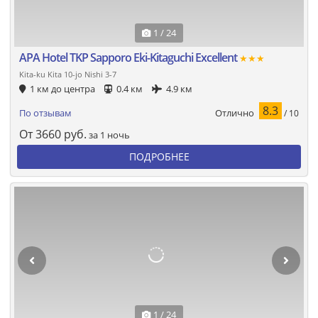
1 / 24
APA Hotel TKP Sapporo Eki-Kitaguchi Excellent
★★★
Kita-ku Kita 10-jo Nishi 3-7
1 км до центра
0.4 км
4.9 км
8.3
Отлично
По отзывам
/ 10
От
3660
руб.
за 1 ночь
ПОДРОБНЕЕ
1 / 24