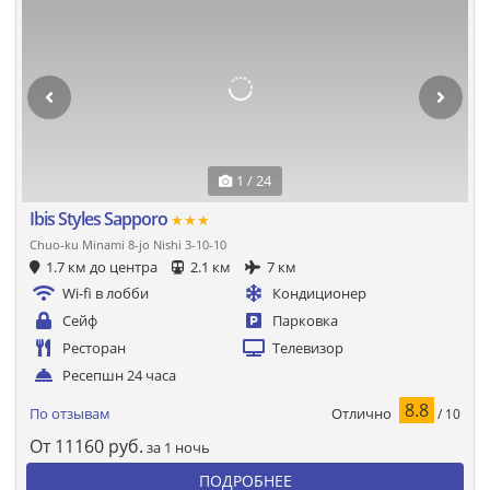
1 / 24
Ibis Styles Sapporo
★★★
Chuo-ku Minami 8-jo Nishi 3-10-10
1.7 км до центра
2.1 км
7 км
Wi-fi в лобби
Кондиционер
Сейф
Парковка
Ресторан
Телевизор
Ресепшн 24 часа
8.8
Отлично
По отзывам
/ 10
От
11160
руб.
за 1 ночь
ПОДРОБНЕЕ