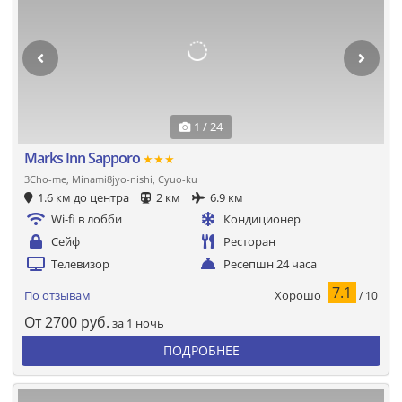
1 / 24
Marks Inn Sapporo
★★★
3Cho-me, Minami8jyo-nishi, Cyuo-ku
1.6 км до центра
2 км
6.9 км
Wi-fi в лобби
Кондиционер
Сейф
Ресторан
Телевизор
Ресепшн 24 часа
7.1
Хорошо
По отзывам
/ 10
От
2700
руб.
за 1 ночь
ПОДРОБНЕЕ