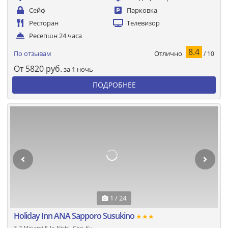
Сейф
Парковка
Ресторан
Телевизор
Ресепшн 24 часа
8.4
Отлично
По отзывам
/ 10
От
5820
руб.
за 1 ночь
ПОДРОБНЕЕ
1 / 24
Holiday Inn ANA Sapporo Susukino
★★★
3-7 Minami 5-Jo Nishi, Cho-Ku