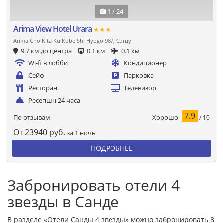
1 / 24
Arima View Hotel Urara
★★★
Arima Cho Kita Ku Kobe Shi Hyogo 987, Сэтцу
9.7 км до центра
0.1 км
0.1 км
Wi-fi в лобби
Кондиционер
Сейф
Парковка
Ресторан
Телевизор
Ресепшн 24 часа
7.9
Хорошо
По отзывам
/ 10
От
23940
руб.
за 1 ночь
ПОДРОБНЕЕ
Забронировать отели 4
звезды в Санде
В разделе «Отели Санды 4 звезды» можно забронировать 8