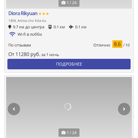
1 / 24
Diora Rikyuan
★★★
1404, Arima-cho Kita-ku
9.7 км до центра
0.1 км
0.1 км
Wi-fi в лобби
8.6
Отлично
По отзывам
/ 10
От
11280
руб.
за 1 ночь
ПОДРОБНЕЕ
1 / 24