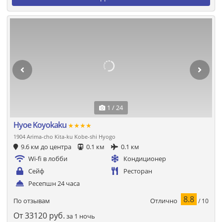
1 / 24
Hyoe Koyokaku
★★★★
1904 Arima-cho Kita-ku Kobe-shi Hyogo
9.6 км до центра
0.1 км
0.1 км
Wi-fi в лобби
Кондиционер
Сейф
Ресторан
Ресепшн 24 часа
8.8
Отлично
По отзывам
/ 10
От
33120
руб.
за 1 ночь