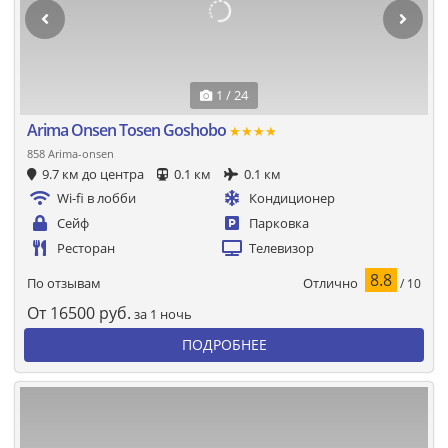
1 / 24
Arima Onsen Tosen Goshobo
★★★★
858 Arima-onsen
9.7 км до центра
0.1 км
0.1 км
Wi-fi в лобби
Кондиционер
Сейф
Парковка
Ресторан
Телевизор
8.8
Отлично
По отзывам
/ 10
От
16500
руб.
за 1 ночь
ПОДРОБНЕЕ