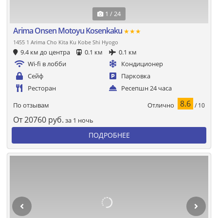
1 / 24
Arima Onsen Motoyu Kosenkaku
★★★
1455 1 Arima Cho Kita Ku Kobe Shi Hyogo
9.4 км до центра
0.1 км
0.1 км
Wi-fi в лобби
Кондиционер
Сейф
Парковка
Ресторан
Ресепшн 24 часа
8.6
Отлично
По отзывам
/ 10
От
20760
руб.
за 1 ночь
ПОДРОБНЕЕ