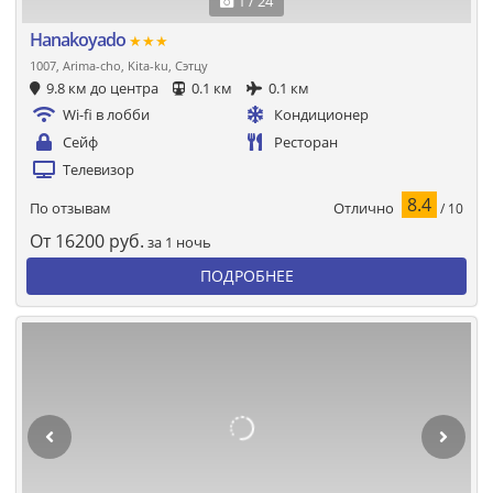
1 / 24
Hanakoyado
★★★
1007, Arima-cho, Kita-ku, Сэтцу
9.8 км до центра
0.1 км
0.1 км
Wi-fi в лобби
Кондиционер
Сейф
Ресторан
Телевизор
8.4
Отлично
По отзывам
/ 10
От
16200
руб.
за 1 ночь
ПОДРОБНЕЕ