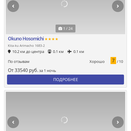
1 / 24
Okuno Hosomichi
★★★★
Kita-ku Arimacho 1683-2
10.2 км до центра
0.1 км
0.1 км
7
Хорошо
По отзывам
/ 10
От
33540
руб.
за 1 ночь
ПОДРОБНЕЕ