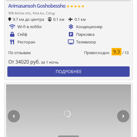
Arimasansoh Goshobessho
★★★★★
958 Arima-cho, Kita-ku, Сэтцу
9.7 км до центра
0.1 км
0.1 км
Wi-fi в лобби
Кондиционер
Сейф
Парковка
Ресторан
Телевизор
9.3
Превосходно
По отзывам
/ 10
От
34020
руб.
за 1 ночь
ПОДРОБНЕЕ