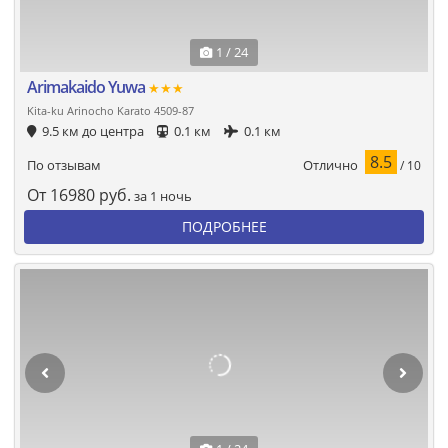
1 / 24
Arimakaido Yuwa
★★★
Kita-ku Arinocho Karato 4509-87
9.5 км до центра
0.1 км
0.1 км
8.5
Отлично
По отзывам
/ 10
От
16980
руб.
за 1 ночь
ПОДРОБНЕЕ