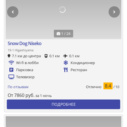
1 / 24
Snow Dog Niseko
19-1 Higashiyama
7.1 км до центра
0.1 км
0.1 км
Wi-fi в лобби
Кондиционер
Парковка
Ресторан
Телевизор
8.4
Отлично
По отзывам
/ 10
От
7860
руб.
за 1 ночь
ПОДРОБНЕЕ