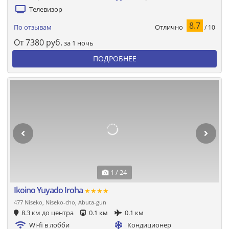
Телевизор
8.7
Отлично
По отзывам
/ 10
От
7380
руб.
за 1 ночь
ПОДРОБНЕЕ
1 / 24
Ikoino Yuyado Iroha
★★★★
477 Niseko, Niseko-cho, Abuta-gun
8.3 км до центра
0.1 км
0.1 км
Wi-fi в лобби
Кондиционер