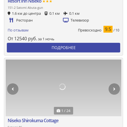
Resort Inn Niseko
★★★
151-2 Satomi Abuta-gun
1.6 км до центра
0.1 км
0.1 км
Ресторан
Телевизор
9.5
Превосходно
По отзывам
/ 10
От
12540
руб.
за 1 ночь
ПОДРОБНЕЕ
1 / 24
Niseko Shirokuma Cottage