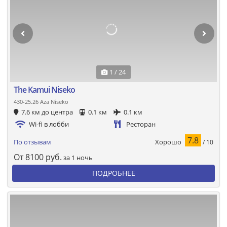
1 / 24
The Kamui Niseko
430-25.26 Aza Niseko
7.6 км до центра
0.1 км
0.1 км
Wi-fi в лобби
Ресторан
7.8
Хорошо
По отзывам
/ 10
От
8100
руб.
за 1 ночь
ПОДРОБНЕЕ