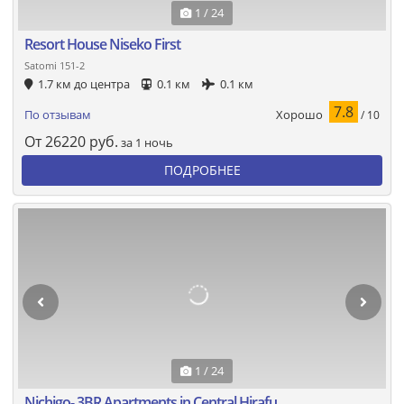
1 / 24
Resort House Niseko First
Satomi 151-2
1.7 км до центра
0.1 км
0.1 км
7.8
Хорошо
По отзывам
/ 10
От
26220
руб.
за 1 ночь
ПОДРОБНЕЕ
1 / 24
Nichigo- 3BR Apartments in Central Hirafu