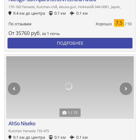
170-160 Yamada, Kutchan-chÅ, Abuta-gun, HokkaidÅ 044-0081, Japan,
9.4 км до центра
0.1 км
0.1 км
7.5
Хорошо
По отзывам
/ 10
От
35760
руб.
за 1 ночь
ПОДРОБНЕЕ
1 / 15
AhSo Niseko
Kutchan Yamada 155-475
9.1 км до центра
0.1 км
0.1 км