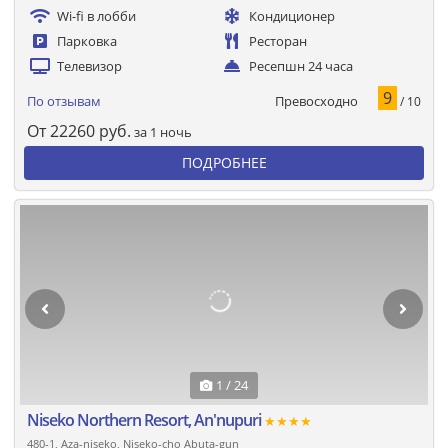
Wi-fi в лобби
Кондиционер
Парковка
Ресторан
Телевизор
Ресепшн 24 часа
9
Превосходно
По отзывам
/ 10
От
22260
руб.
за 1 ночь
ПОДРОБНЕЕ
1 / 24
Niseko Northern Resort, An'nupuri
★★★★
480-1, Aza-niseko, Niseko-cho Abuta-gun