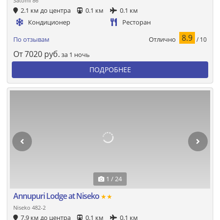
Satomi 86
2.1 км до центра
0.1 км
0.1 км
Кондиционер
Ресторан
8.9
Отлично
По отзывам
/ 10
От
7020
руб.
за 1 ночь
ПОДРОБНЕЕ
1 / 24
Annupuri Lodge at Niseko
★★
Niseko 482-2
7.9 км до центра
0.1 км
0.1 км