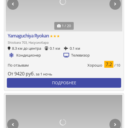
1 / 20
Yamaguchiya Ryokan
★★★
Shiobara 703, Насусиобара
8.3 км до центра
0.1 км
0.1 км
Кондиционер
Телевизор
7.2
Хорошо
По отзывам
/ 10
От
9420
руб.
за 1 ночь
ПОДРОБНЕЕ