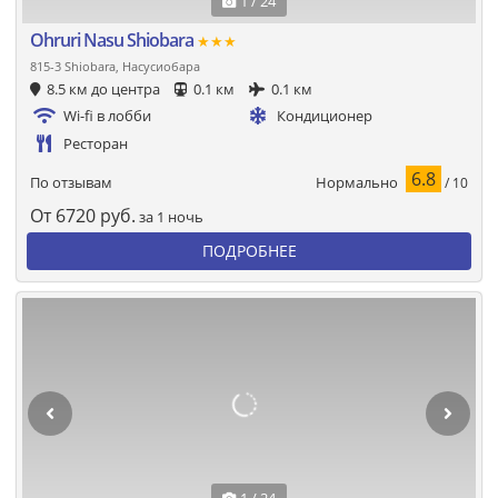
1 / 24
Ohruri Nasu Shiobara
★★★
815-3 Shiobara, Насусиобара
8.5 км до центра
0.1 км
0.1 км
Wi-fi в лобби
Кондиционер
Ресторан
6.8
Нормально
По отзывам
/ 10
От
6720
руб.
за 1 ночь
ПОДРОБНЕЕ