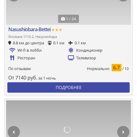
1 / 24
Nasushiobara-Bettei
★★★
Shiobara 1115-2, Насусиобара
8.8 км до центра
0.1 км
0.1 км
Wi-fi в лобби
Кондиционер
Ресторан
Телевизор
6.7
Нормально
По отзывам
/ 10
От
7140
руб.
за 1 ночь
ПОДРОБНЕЕ