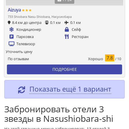
Aizuya
★★★
733 Shiobara Nasu-Shiobara, Насусиобара
8.4 км до центра
0.1 км
0.1 км
Кондиционер
Сейф
Парковка
Ресторан
Телевизор
Уточнить цену
7.8
Хорошо
По отзывам
/ 10
ПОДРОБНЕЕ
Показать ещё 1 вариант
Забронировать отели 3
звезды в Nasushiobara-shi
На этой странице можно забронировать 13 отелей 3