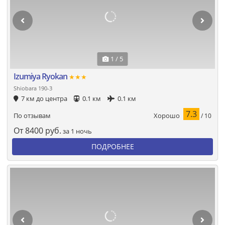
1 / 5
Izumiya Ryokan
★★★
Shiobara 190-3
7 км до центра
0.1 км
0.1 км
7.3
Хорошо
По отзывам
/ 10
От
8400
руб.
за 1 ночь
ПОДРОБНЕЕ