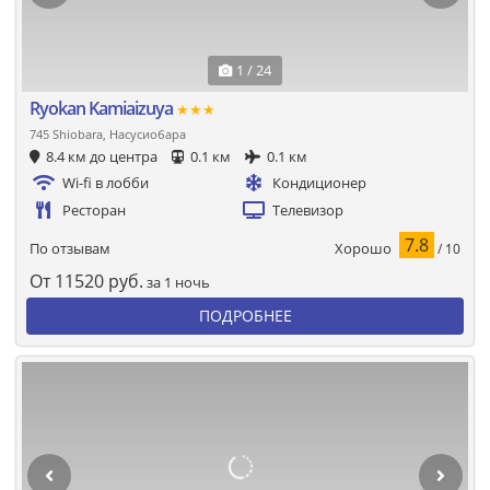
1 / 24
Ryokan Kamiaizuya
★★★
745 Shiobara, Насусиобара
8.4 км до центра
0.1 км
0.1 км
Wi-fi в лобби
Кондиционер
Ресторан
Телевизор
7.8
Хорошо
По отзывам
/ 10
От
11520
руб.
за 1 ночь
ПОДРОБНЕЕ