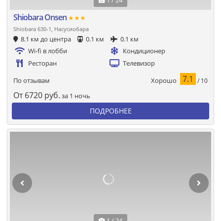
1 / 24
Shiobara Onsen
★★★
Shiobara 630-1, Насусиобара
8.1 км до центра
0.1 км
0.1 км
Wi-fi в лобби
Кондиционер
Ресторан
Телевизор
7.1
Хорошо
По отзывам
/ 10
От
6720
руб.
за 1 ночь
ПОДРОБНЕЕ
1 / 24