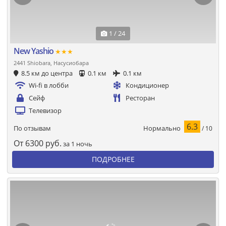
1 / 24
New Yashio
★★★
2441 Shiobara, Насусиобара
8.5 км до центра
0.1 км
0.1 км
Wi-fi в лобби
Кондиционер
Сейф
Ресторан
Телевизор
6.3
Нормально
По отзывам
/ 10
От
6300
руб.
за 1 ночь
ПОДРОБНЕЕ